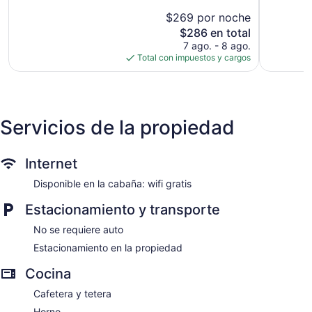
Bueno,
797
$269 por noche
395
opiniones
El
opiniones
$286 en total
precio
7 ago. - 8 ago.
actual
Total con impuestos y cargos
es
de
$286
Servicios de la propiedad
Internet
Disponible en la cabaña: wifi gratis
Estacionamiento y transporte
No se requiere auto
Estacionamiento en la propiedad
Cocina
Cafetera y tetera
Horno