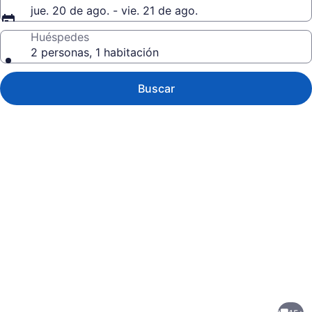
jue. 20 de ago. - vie. 21 de ago.
Huéspedes
2 personas, 1 habitación
Buscar
Galería
de
fotos
de