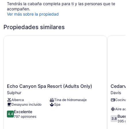
Tendrás la cabaña completa para ti y las personas que te
acompañen.
Ver más sobre la propiedad
Propiedades similares
Echo Canyon Spa Resort (Adults Only)
Cedarvale 
Echo
Cedarval
Echo Canyon Spa Resort (Adults Only)
Cedarval
Canyon
Cabins
Sulphur
Davis
Spa
at
Alberca
Tina de hidromasaje
Cocina
Resort
Turner
Desayuno incluido
Spa
(Adults
Falls
Aire aco
Only)
4.4
Davis
Excelente
4.4
3.8
Buen
Sulphur
de
797 opiniones
3.8
de
395 op
5,
5,
Excelente,