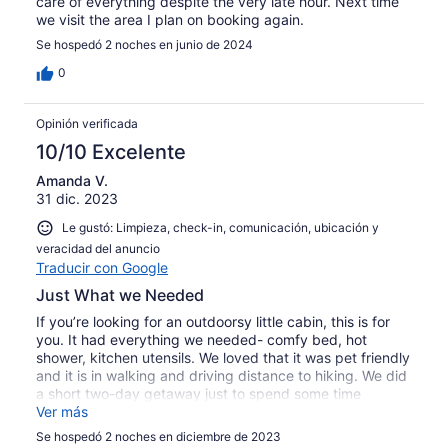
care of everything despite the very late hour. Next time
we visit the area I plan on booking again.
Se hospedó 2 noches en junio de 2024
0
Opinión verificada
10/10 Excelente
Amanda V.
31 dic. 2023
Le gustó: Limpieza, check-in, comunicación, ubicación y
veracidad del anuncio
Traducir con Google
Just What we Needed
If you’re looking for an outdoorsy little cabin, this is for
you. It had everything we needed- comfy bed, hot
shower, kitchen utensils. We loved that it was pet friendly
and it is in walking and driving distance to hiking. We did
a short two-day getaway just to spend some time
outside and this fit our needs perfectly.
Ver más
Se hospedó 2 noches en diciembre de 2023