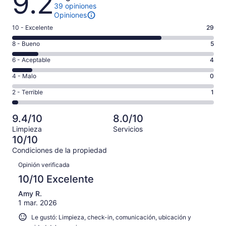
9.2
39 opiniones
Opiniones
Puntuación
10 - Excelente
29
de
Puntuación
8 - Bueno
5
10,
de
es
Puntuación
6 - Aceptable
4
8,
decir,
de
es
Puntuación
4 - Malo
0
Excelente.
6,
decir,
de
Basada
es
Puntuación
2 - Terrible
1
Bueno.
4,
en
decir,
de
Basada
es
29
Aceptable.
2,
en
decir,
9.4/10
8.0/10
de
Basada
es
5
Malo.
39
Limpieza
Servicios
en
decir,
de
Basada
10/10
opiniones
4
Terrible.
39
en
Condiciones de la propiedad
de
Basada
opiniones
0
Opiniones
39
en
Opinión verificada
de
opiniones
1
39
10/10 Excelente
de
opiniones
39
Amy R.
1 mar. 2026
opiniones
Le gustó: Limpieza, check-in, comunicación, ubicación y