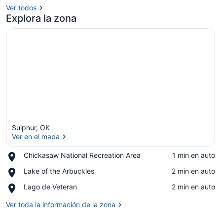
Ver todos
Explora la zona
Sulphur, OK
Ver en el mapa
Place,
Chickasaw National Recreation Area
‪1 min en auto‬
Chickasaw
Ver en el mapa
Place,
Lake of the Arbuckles
‪2 min en auto‬
National
Lake
Recreation
Place,
Lago de Veteran
‪2 min en auto‬
of
Area
Lago
the
de
Ver toda la información de la zona
Arbuckles
Veteran