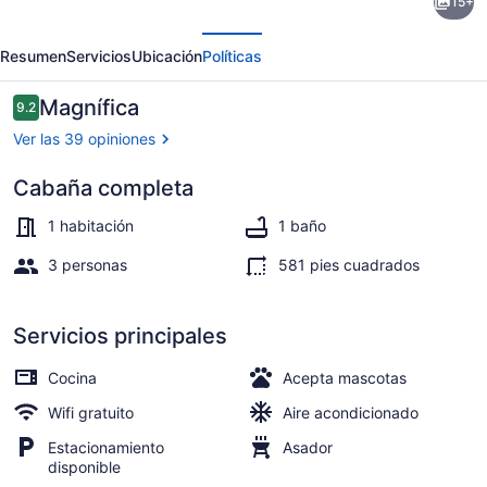
15+
Little
erior
Siguiente
Woods
Resumen
Servicios
Ubicación
Políticas
-
Cabin
Opiniones
Magnífica
9.2
9.2 de 10,
Tucked
Ver las 39 opiniones
in
Cabaña completa
the
Exterior
Woods
1 habitación
1 baño
3 personas
581 pies cuadrados
Servicios principales
Cocina
Acepta mascotas
Wifi gratuito
Aire acondicionado
Estacionamiento
Asador
disponible