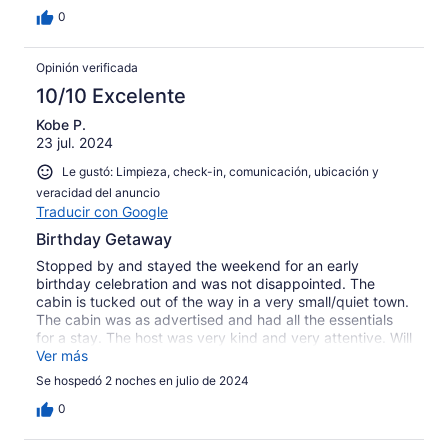
0
Opinión verificada
10/10 Excelente
Kobe P.
23 jul. 2024
Le gustó: Limpieza, check-in, comunicación, ubicación y
veracidad del anuncio
Traducir con Google
Birthday Getaway
Stopped by and stayed the weekend for an early
birthday celebration and was not disappointed. The
cabin is tucked out of the way in a very small/quiet town.
The cabin was as advertised and had all the essentials
for a stay. The host was very kind and very attentive. Will
be back soon :)
Ver más
Se hospedó 2 noches en julio de 2024
0