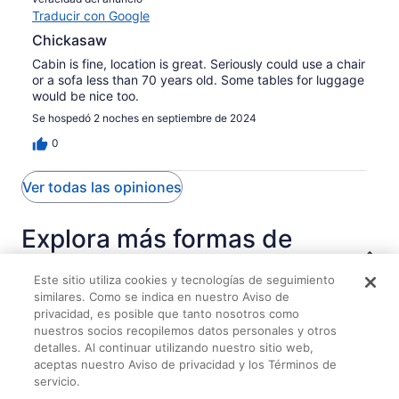
Traducir con Google
Chickasaw
Cabin is fine, location is great. Seriously could use a chair
or a sofa less than 70 years old. Some tables for luggage
would be nice too.
Se hospedó 2 noches en septiembre de 2024
0
Ver todas las opiniones
Explora más formas de
viajar con Travelocity
Este sitio utiliza cookies y tecnologías de seguimiento
similares. Como se indica en nuestro Aviso de
privacidad, es posible que tanto nosotros como
nuestros socios recopilemos datos personales y otros
Hospedajes
detalles. Al continuar utilizando nuestro sitio web,
aceptas nuestro Aviso de privacidad y los Términos de
Holiday Inn Ardmore I-35 by IHG
servicio.