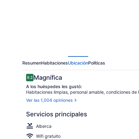
Gap
Hotel
Resumen
Habitaciones
Ubicación
Políticas
Opiniones
Magnífica
9.2
9.2 de 10,
A los huéspedes les gustó:
Habitaciones limpias, personal amable, condiciones de 
Ver las 1,004 opiniones
Suite junior,
Servicios principales
Alberca
Wifi gratuito