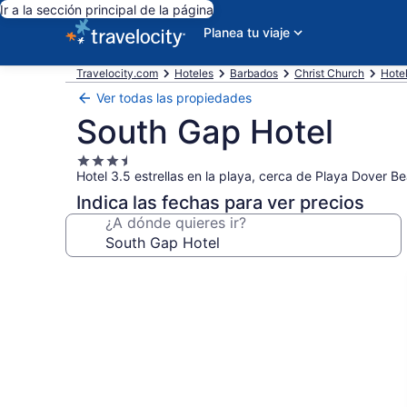
Ir a la sección principal de la página
Planea tu viaje
Travelocity.com
Hoteles
Barbados
Christ Church
Hote
Ver todas las propiedades
South Gap Hotel
Propiedad
Hotel 3.5 estrellas en la playa, cerca de Playa Dover B
de
3.5
Indica las fechas para ver precios
estrellas
¿A dónde quieres ir?
Galería
de
fotos
de
South