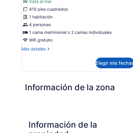
Vista al mar
Suite,
419 pies cuadrados
1
1 habitación
habitación,
4 personas
vista
al
1 cama matrimonial o 2 camas individuales
océano,
Wifi gratuito
frente
Más
Más detalles
al
detalles
sobre
océano
Elegir mis fecha
Suite,
1
habitación,
vista
Información de la zona
al
océano,
frente
al
océano
Información de la