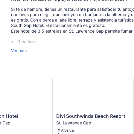
Si te da hambre, tienes un restaurante para satisfacer tu antoj
opciones para elegir, que incluyen un bar junto a la alberca y 
es gratis. Con alberca al aire libre, terraza y asistencia turíst
South Gap Hotel. El estacionamiento es gratuito.
Este hotel de 3.5 estrellas en St. Lawrence Gap permite fumar 
1 edificio
34 habitaciones
Ver más
4 pisos
Toallas de playa
Camastros en la alberca
 Hotel
Divi Southwinds Beach Resort
Desayuno disponible (con cargo)
Servicio de recepción las 24 horas
Resguardo de equipaje
Caja de seguridad en la recepción
Asistencia turística y para la compra de entradas
Divi
ch Hotel
Divi Southwinds Beach Resort
Servicios de concierge
Southwinds
e Gap
St. Lawrence Gap
Beach
Terraza
Alberca
Resort