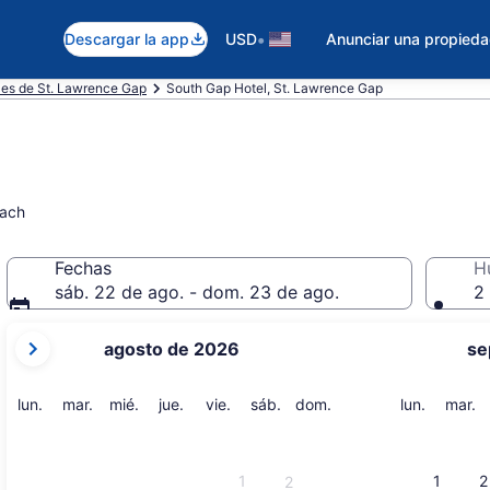
•
Descargar la app
USD
Anunciar una propied
les de St. Lawrence Gap
South Gap Hotel, St. Lawrence Gap
each
Fechas
H
sáb. 22 de ago. - dom. 23 de ago.
2 
tus
agosto de 2026
se
meses
actuales
son
lunes
martes
miércoles
jueves
viernes
sábado
domingo
lunes
m
lun.
mar.
mié.
jue.
vie.
sáb.
dom.
lun.
mar.
August
2026
y
1
1
2
2
September