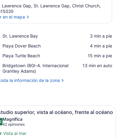
. Lawrence Gap, St. Lawrence Gap, Christ Church,
B15020
r en el mapa
Ver en el mapa
Place,
St. Lawrence Bay
‪3 min a pie‬
St.
Place,
Playa Dover Beach
‪4 min a pie‬
Lawrence
Playa
Bay
Place,
Playa Turtle Beach
‪15 min a pie‬
Dover
Playa
Beach
Airport,
Bridgetown (BGI-A. Internacional
‪13 min en auto‬
Turtle
Bridgetown
Grantley Adams)
Beach
(BGI-
toda la información de la zona
A.
Internacional
Grantley
Adams)
 través de una puerta abierta.
r montado en la pared, escritorio de madera y vistas al balcón a travé
brir
Habitación de hotel con cama, mesita de n
6
tudio superior, vista al océano, frente al océano
odas
Magnífica
as
2
9.2 de 10
(42
42 opiniones
otos
opiniones)
Vista al mar
e