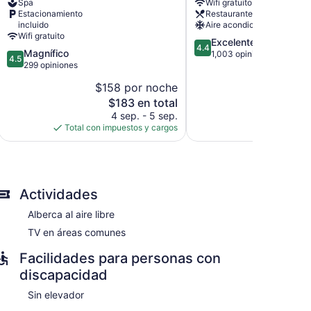
Spa
Wifi gratuito
Lawrence
Gap
Estacionamiento
Restaurante
Gap
incluido
Aire acondicionado
Wifi gratuito
4.4
Excelente
4.4
4.5
Magnífico
de
1,003 opiniones
4.5
de
299 opiniones
5,
5,
Excelente,
$158 por noche
Magnífico,
1,003
El
$183 en total
299
opiniones
precio
opiniones
4 sep. - 5 sep.
actual
Total con impuestos y cargos
icionado, caja de seguridad y cafetera y tetera. Las
es
las, las opciones de hospedaje incluyen cocineta con
de
stán equipados con regadera, amenidades de baño
$183
 gratis. Se ofrece televisión con canales por cable.
Actividades
ha y ventilador de techo. Se proporciona servicio de
Alberca al aire libre
TV en áreas comunes
Facilidades para personas con
discapacidad
Sin elevador