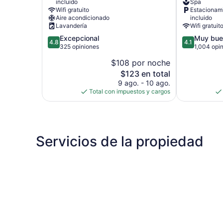
incluido
Spa
St.
Lawrence
Wifi gratuito
Estacionam
Lawrence
Gap
Aire acondicionado
incluido
Gap
Lavandería
Wifi gratuit
4.8
4.1
Excepcional
Muy bue
4.8
4.1
de
de
325 opiniones
1,004 opi
5,
5,
$108 por noche
Excepcional,
Muy
El
$123 en total
325
bueno,
precio
opiniones
1,004
9 ago. - 10 ago.
actual
opiniones
Total con impuestos y cargos
es
de
$123
Servicios de la propiedad