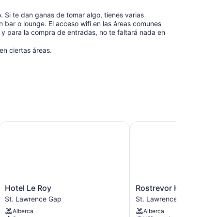
o. Si te dan ganas de tomar algo, tienes varias
un bar o lounge. El acceso wifi en las áreas comunes
ica y para la compra de entradas, no te faltará nada en
en ciertas áreas.
Hotel Le Roy
Rostrevor Hotel
Hotel
Rostrevor
Hotel Le Roy
Rostrevor Hotel
Le
Hotel
St. Lawrence Gap
St. Lawrence Gap
Roy
St.
Alberca
Alberca
St.
Lawrence