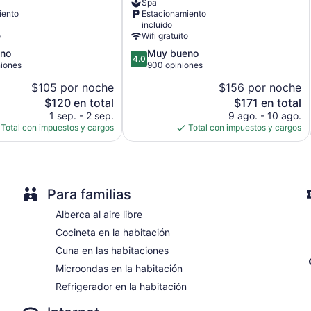
Jardín
Spa
St.
iento
Estacionamiento
Lawrence
Televisión en las áreas comunes
incluido
Gap
o
Wifi gratuito
Cajero automático o servicios bancarios
4.0
no
Muy bueno
Áreas designadas para fumadores
4.0
de
niones
900 opiniones
Bar o lounge
5,
$105 por noche
$156 por noche
Muy
Bar junto a la alberca
El
El
$120 en total
$171 en total
bueno,
Restaurante
precio
precio
900
1 sep. - 2 sep.
9 ago. - 10 ago.
actual
actual
opiniones
Total con impuestos y cargos
Total con impuestos y cargos
South Gap Hotel tiene 34 opciones de hospedaje con aire acond
es
es
habitaciones tienen balcón o patio. En este hotel de 3.5 estrel
de
de
refrigerador, microondas y utensilios de cocina. Los baños e
$120
$171
gratuitas y secadora de cabello.
Los huéspedes pueden navegar en línea gracias al acceso a wifi
Para familias
Las habitaciones también incluyen tabla de planchar con planc
limpieza todos los días.
Alberca al aire libre
Cocineta en la habitación
Cuna en las habitaciones
Microondas en la habitación
Refrigerador en la habitación