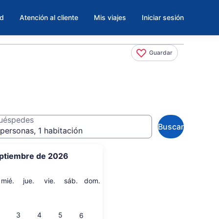
ad
Atención al cliente
Mis viajes
Iniciar sesión
Guardar
uéspedes
Buscar
personas, 1 habitación
ptiembre de 2026
artes
miércoles
jueves
viernes
sábado
domingo
mié.
jue.
vie.
sáb.
dom.
3
4
5
6