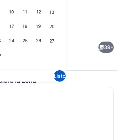
10
11
12
13
6
17
18
19
20
itación, vista al océano, frente al océano | Área de sala de estar | Tele
Alberca al aire libre y camastros
3
24
25
26
27
39+
0
Listo
plora la zona
rior, vista al océano, frente al océano | Vista desde la habitación
Vista aérea