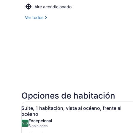
Aire acondicionado
Ver todos
Opciones de habitación
Abrir
Habitación de hotel con dos 
7
Suite, 1 habitación, vista al océano, frente al
todas
océano
las
Excepcional
9.6
fotos
9.6 de 10
(8
8 opiniones
de
opiniones)