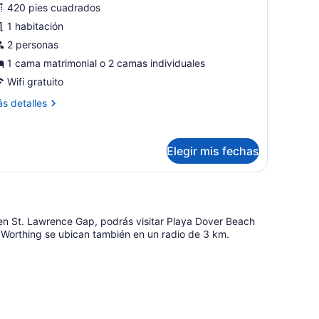
420 pies cuadrados
studio
1 habitación
uperior,
ista
2 personas
1 cama matrimonial o 2 camas individuales
céano,
Wifi gratuito
rente
ás
s detalles
talles
céano
bre
tudio
Elegir mis fechas
perior,
sta
éano,
ente
el en St. Lawrence Gap, podrás visitar Playa Dover Beach
éano
 Worthing se ubican también en un radio de 3 km.