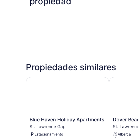
propiedad
Propiedades similares
Blue Haven Holiday Apartments
Dover Beach
Blue
Dover
Blue Haven Holiday Apartments
Dover Bea
Haven
Beach
St. Lawrence Gap
St. Lawrenc
Holiday
Hotel
Estacionamiento
Alberca
Apartments
St.