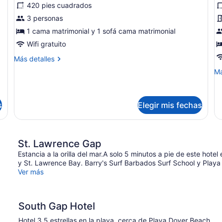
420 pies cuadrados
Suite
E
3 personas
junior,
s
vista
1 cama matrimonial y 1 sofá cama matrimonial
v
al
al
Wifi gratuito
océano,
o
Más
Más detalles
junto
f
detalles
M
Má
sobre
a
al
de
Suite
la
o
so
junior,
Es
alberca
vista
s
Elegir mis fechas
su
al
vi
océano,
al
junto
oc
a
St. Lawrence Gap
fr
la
al
Estancia a la orilla del mar.A solo 5 minutos a pie de este hot
alberca
oc
y St. Lawrence Bay. Barry's Surf Barbados Surf School y Playa
Ver más
South Gap Hotel
Hotel 3.5 estrellas en la playa, cerca de Playa Dover Beach