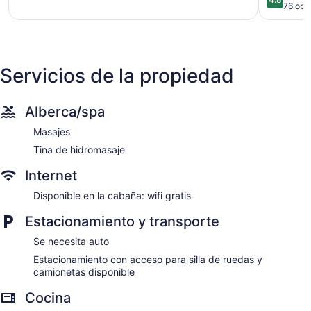
Clayton
on
de
76 opi
River's
5,
Edge
Excepcion
Smithville
76
opiniones
Servicios de la propiedad
Alberca/spa
Masajes
Tina de hidromasaje
Internet
Disponible en la cabaña: wifi gratis
Estacionamiento y transporte
Se necesita auto
Estacionamiento con acceso para silla de ruedas y
camionetas disponible
Cocina