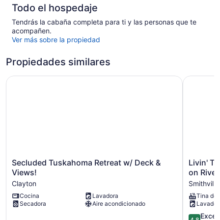
Todo el hospedaje
Tendrás la cabaña completa para ti y las personas que te
acompañen.
Ver más sobre la propiedad
Propiedades similares
Secluded Tuskahoma Retreat w/ Deck & Views!
Livin' Th
Secluded
Livin'
Secluded Tuskahoma Retreat w/ Deck &
Livin' T
Tuskahoma
The
Views!
on River
Retreat
Dream
Clayton
Smithville
w/
-
Cocina
Lavadora
Tina de 
Deck
Secluded
Secadora
Aire acondicionado
Lavador
&
Luxury
Views!
Cabin
4.8
Excep
4.8