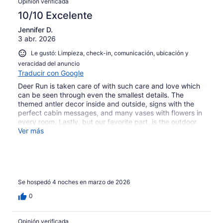
Opinión verificada
10/10 Excelente
Jennifer D.
3 abr. 2026
Le gustó: Limpieza, check-in, comunicación, ubicación y
veracidad del anuncio
Traducir con Google
Deer Run is taken care of with such care and love which
can be seen through even the smallest details. The
themed antler decor inside and outside, signs with the
perfect cabin messages, and many vases with flowers in
every room. Lastly, but our favorite part, is the outdoor
beautifully manicured areas, flower beds, and lighting for
Ver más
safety and ambience. We enjoyed using the provided
outdoor games, the hot tub, the comfortable fire pit with
plenty of provided wood, and the ability to listen to the
sounds of the woods and even the river below. Amazing
cabin and host that responds quickly to any questions.
Se hospedó 4 noches en marzo de 2026
Highly recommend!
0
Opinión verificada