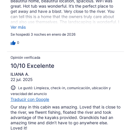
Beautiful home, beautiful location, spacious. WiFi was
great. Hot tub was wonderful. It’s the perfect place to
get away and have a blast. Very close to the river. You
can tell this is a home that the owners truly care about
and also use themselves. The landscaping is wonderful. I
highly recommend this property. The only “con” which is
Ver más
also a pro, is that it’s about 30 minutes drive north of
Se hospedó 3 noches en enero de 2026
hochatown. So make sure you prep your trip with that in
mind. Absolutely worth it.
0
Opinión verificada
10/10 Excelente
ILIANA A.
22 jul. 2025
Le gustó: Limpieza, check-in, comunicación, ubicación y
veracidad del anuncio
Traducir con Google
Our stay in this cabin was amazing. Loved that is close to
the river, we flwent fishing, floated the river and took
advantage of the kayaks provided. Grandkids had an
amazing time and didn’t have to go anywhere else.
Loved it!