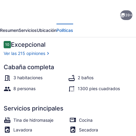
de
39+
Hot
erior
Siguiente
tub!
Resumen
Servicios
Ubicación
Políticas
25-
30
Opiniones
Excepcional
10
10 de 10,
Minutes
Ver las 215 opiniones
N
Cabaña completa
of
Restaurante al aire libre
Broken
3 habitaciones
2 baños
Bow
8 personas
1300 pies cuadrados
Lake!
River
Servicios principales
View.
Tina de hidromasaje
Cocina
High
Lavadora
Secadora
Speed