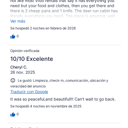
not like most Vrbo rentals that say it has everything you
need but your food and clothes, then you get there and
there is 2 cheap pans and 1 knife. The deer run cabin has
literally everything you need. The place is amazing, well
stocked, warm inviting cabin to say the least. We will
Ver más
definitely be back!
Se hospedó 2 noches en febrero de 2026
0
Opinión verificada
10/10 Excelente
Cheryl C.
26 nov. 2025
Le gustó: Limpieza, check-in, comunicación, ubicación y
veracidad del anuncio
Traducir con Google
It was so peaceful,and beautiful!!! Can’t wait to go back.
Se hospedó 4 noches en noviembre de 2025
0