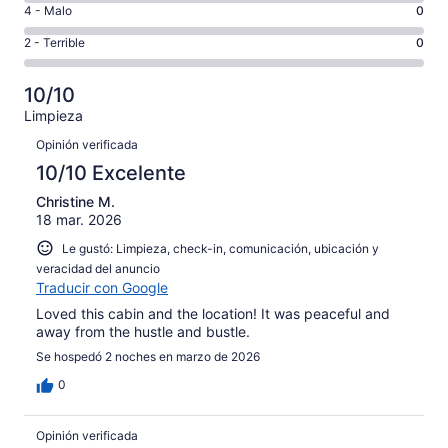
es
Puntuación
4 - Malo
0
Excelente.
6,
decir,
de
Basada
es
Puntuación
2 - Terrible
0
Bueno.
4,
en
decir,
de
Basada
es
211
Aceptable.
2,
en
decir,
10/10
de
Basada
es
3
Malo.
215
Limpieza
en
decir,
de
Basada
Opiniones
opiniones
1
Terrible.
Opinión verificada
215
en
de
Basada
opiniones
10/10 Excelente
0
215
en
de
opiniones
Christine M.
0
215
18 mar. 2026
de
opiniones
215
Le gustó: Limpieza, check-in, comunicación, ubicación y
opiniones
veracidad del anuncio
Traducir con Google
Loved this cabin and the location! It was peaceful and
away from the hustle and bustle.
Se hospedó 2 noches en marzo de 2026
0
Opinión verificada