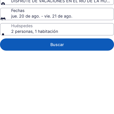
DISFRUTE DE VACACIONES EN EL RÍO DE LA HORQ
Fechas
jue. 20 de ago. - vie. 21 de ago.
Huéspedes
2 personas, 1 habitación
Buscar
Galería
de
fotos