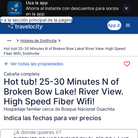
Usa la app
Ahorra al instante con descuentos para socios
en la app
Ir a la sección principal de la página
App
Hoteles de Smithville
Hot tub! 25-30 Minutes N of Broken Bow Lake! River View. High Speed
Fiber Wifi!, Smithville
Ver todas las propiedades
Cabaña completa
Hot tub! 25-30 Minutes N of
Broken Bow Lake! River View.
High Speed Fiber Wifi!
Hospedaje familiar cerca de Bosque Nacional Ouachita
Indica las fechas para ver precios
¿A dónde quieres ir?