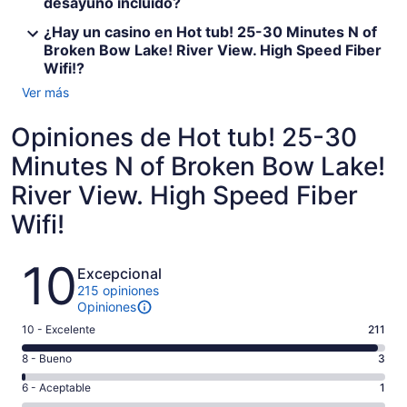
desayuno incluido?
¿Hay un casino en Hot tub! 25-30 Minutes N of
Broken Bow Lake! River View. High Speed Fiber
Wifi!?
Ver más
Opiniones de Hot tub! 25-30
Minutes N of Broken Bow Lake!
River View. High Speed Fiber
Wifi!
Opiniones
10
Excepcional
215 opiniones
Opiniones
Puntuación
10 - Excelente
211
de
Puntuación
8 - Bueno
3
10,
de
es
Puntuación
6 - Aceptable
1
8,
decir,
de