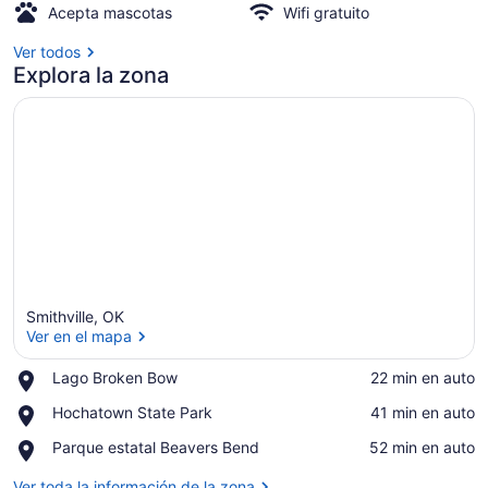
Fiber
Acepta mascotas
Wifi gratuito
Wifi!
Ver todos
Explora la zona
Smithville, OK
Ver en el mapa
Place,
Lago Broken Bow
‪22 min en auto‬
Lago
Ver en el mapa
Place,
Hochatown State Park
‪41 min en auto‬
Broken
Hochatown
Bow
Place,
Parque estatal Beavers Bend
‪52 min en auto‬
State
Parque
Park
estatal
Ver toda la información de la zona