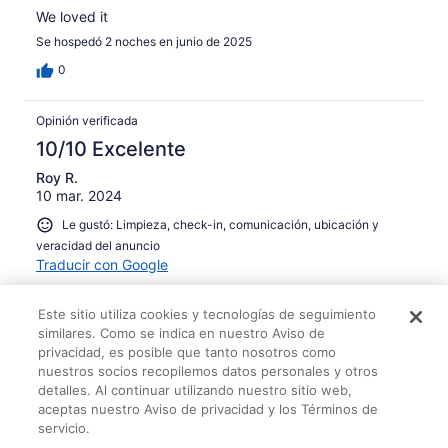
We loved it
Se hospedó 2 noches en junio de 2025
0
Opinión verificada
10/10 Excelente
Roy R.
10 mar. 2024
Le gustó: Limpieza, check-in, comunicación, ubicación y
veracidad del anuncio
Traducir con Google
Amazing Property
Este sitio utiliza cookies y tecnologías de seguimiento
Would definitely recommend booking!
similares. Como se indica en nuestro Aviso de
Se hospedó 2 noches en marzo de 2024
privacidad, es posible que tanto nosotros como
nuestros socios recopilemos datos personales y otros
0
detalles. Al continuar utilizando nuestro sitio web,
aceptas nuestro Aviso de privacidad y los Términos de
Opinión verificada
servicio.