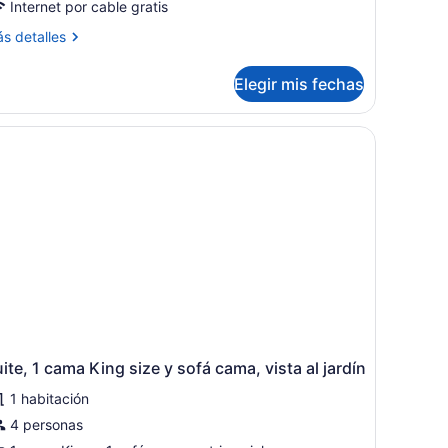
Internet por cable gratis
ás
s detalles
talles
bre
Elegir mis fechas
bitación
luxe
ater
 refleja la habitación.
e, una mesita, una lámpara de pie y vista al océano a través de un ve
ew)
ite, 1 cama King size y sofá cama, vista al jardín
1 habitación
4 personas