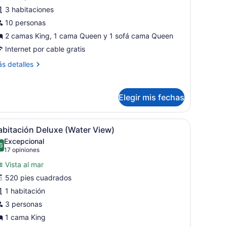
asa
3 habitaciones
e
10 personas
ampo,
2 camas King, 1 cama Queen y 1 sofá cama Queen
Internet por cable gratis
abitaciones,
ás
s detalles
ocina
talles
Water
bre
iew)
sa
Elegir mis fechas
mpo,
rande, un escritorio con ordenador, dos sillas y una ventana con pers
brir
Un dormitorio con cama, escritorio, silla, 
24
bitaciones,
abitación Deluxe (Water View)
odas
cina
Excepcional
ater
as
6
9.6 de 10
(17
17 opiniones
ew)
otos
opiniones)
Vista al mar
e
520 pies cuadrados
abitación
1 habitación
eluxe
Water
3 personas
iew)
1 cama King