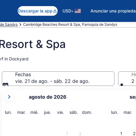
•
Descargar la app
USD
Anunciar una propied
 de Sandys
Cambridge Beaches Resort & Spa, Parroquia de Sandys
Resort & Spa
arf in Dockyard
Fechas
H
vie. 21 de ago. - sáb. 22 de ago.
2 
tus
agosto de 2026
se
meses
actuales
son
lunes
martes
miércoles
jueves
viernes
sábado
domingo
lunes
m
lun.
mar.
mié.
jue.
vie.
sáb.
dom.
lun.
mar.
August
2026
y
1
1
2
2
September