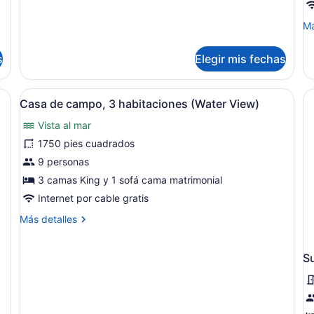
sobre
Habitación,
M
Má
vista
de
al
so
jardín
s
Elegir mis fechas
Ha
De
(W
erna con un sofá central, una mesa de comedor y un espejo grande que
Abrir
Una sala de estar con un sofá verd
15
Vi
Casa de campo, 3 habitaciones (Water View)
todas
Vista al mar
las
fotos
1750 pies cuadrados
de
9 personas
Casa
3 camas King y 1 sofá cama matrimonial
de
Internet por cable gratis
campo,
Más
Más detalles
3
detalles
habitaciones
sobre
(Water
Casa
Su
de
View)
campo,
3
habitaciones