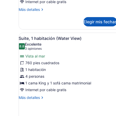
Internet por cable gratis
Más
Más detalles
detalles
sobre
Elegir mis fecha
Habitación
(Water
View)
Abrir
Una habitación de hotel mod
22
Suite, 1 habitación (Water View)
todas
Excelente
las
8.8
8.8 de 10
(3
3 opiniones
fotos
opiniones)
Vista al mar
de
760 pies cuadrados
Suite,
1 habitación
1
habitación
4 personas
(Water
1 cama King y 1 sofá cama matrimonial
View)
Internet por cable gratis
Más
Más detalles
detalles
sobre
Suite,
1