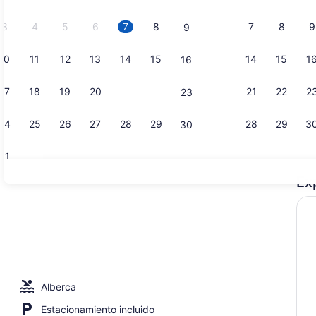
2026.
3
4
5
6
7
8
7
8
9
9
10
11
12
13
14
15
14
15
1
16
Video reali
17
18
19
20
21
22
21
22
2
23
24
25
26
27
28
29
28
29
3
30
31
Ex
Exterior
a, toallas de playa, snorkel y paseos en velero
Alberca
Estacionamiento incluido