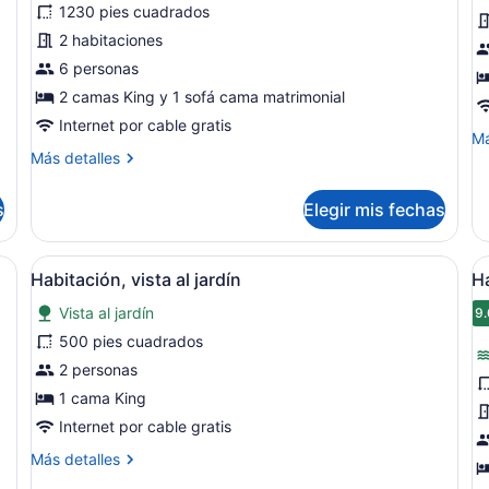
1230 pies cuadrados
Suite,
C
2 habitaciones
2
d
habitaciones
6 personas
c
(Water
3
2 camas King y 1 sofá cama matrimonial
View)
h
Internet por cable gratis
M
Má
c
Más
de
Más detalles
(
detalles
so
V
sobre
Ca
s
Elegir mis fechas
Suite,
de
2
ca
habitaciones
3
l mar, sillas de descanso y una sombrilla.
Abrir
Habitación de hotel con una cama g
A
10
(Water
ha
Habitación, vista al jardín
H
todas
t
View)
co
Vista al jardín
las
(W
l
9.
Vi
fotos
f
500 pies cuadrados
de
d
2 personas
Habitación,
H
1 cama King
vista
D
Internet por cable gratis
al
(
Más
Más detalles
jardín
V
detalles