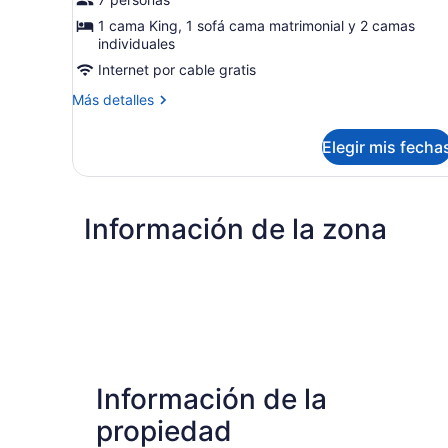
1 cama King, 1 sofá cama matrimonial y 2 camas
individuales
Internet por cable gratis
Más
Más detalles
detalles
sobre
Elegir mis fecha
Casa
de
campo,
varias
Información de la zona
camas
(Water
View)
Información de la
propiedad