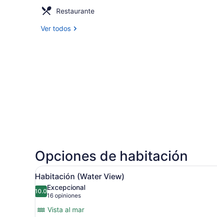
Restaurante
Ver todos
Opciones de habitación
Abrir
Una cama bien hecha con sá
10
Habitación (Water View)
todas
Excepcional
las
10.0
10.0 de 10
(16
16 opiniones
fotos
opiniones)
Vista al mar
de