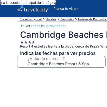
Ir a la sección principal de la página
Planea tu viaje
Travelocity.com
Hoteles
Bermudas
Hoteles de Parroquia
Ver todas las propiedades
Cambridge Beaches 
Propiedad
Resort 4 estrellas frente a la playa, cerca de King's Wh
de
4.0
Indica las fechas para ver precios
estrellas
¿A dónde quieres ir?
Galería
de
fotos
de
Cambridge