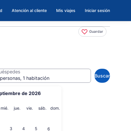
ad
Atención al cliente
Mis viajes
Iniciar sesión
Guardar
uéspedes
Buscar
personas, 1 habitación
ptiembre de 2026
artes
miércoles
jueves
viernes
sábado
domingo
mié.
jue.
vie.
sáb.
dom.
3
4
5
6