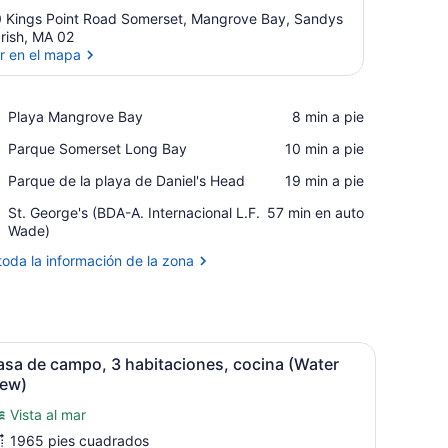
 Kings Point Road Somerset, Mangrove Bay, Sandys
rish, MA 02
r en el mapa
Ver en el mapa
Place,
Playa Mangrove Bay
‪8 min a pie‬
Playa
Place,
Parque Somerset Long Bay
‪10 min a pie‬
Mangrove
Parque
Bay
Place,
Parque de la playa de Daniel's Head
‪19 min a pie‬
Somerset
Parque
Long
Airport,
St. George's (BDA-A. Internacional L.F.
‪57 min en auto‬
de
Bay
St.
Wade)
la
George's
playa
toda la información de la zona
(BDA-
de
A.
Daniel's
Internacional
Head
L.F.
Wade)
dro en la pared.
n techo y vistas al océano.
brir
Amplia sala de estar con chimenea, vigas
14
asa de campo, 3 habitaciones, cocina (Water
odas
iew)
as
Vista al mar
otos
1965 pies cuadrados
e