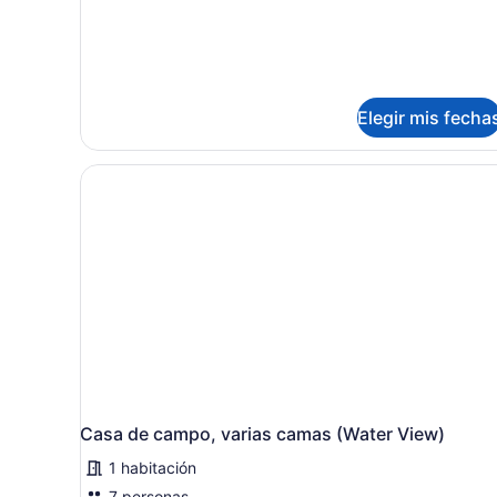
habitación
(Water
View)
Elegir mis fecha
Casa de campo, varias camas (Water View)
1 habitación
7 personas