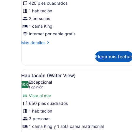
420 pies cuadrados
Habitación
1 habitación
(Water
View)
2 personas
1 cama King
Internet por cable gratis
Más
Más detalles
detalles
sobre
Elegir mis fecha
Habitación
(Water
View)
Abrir
Zona de piscina con vistas a
31
Habitación (Water View)
todas
Excepcional
las
10.0
10.0 de 10
(1
1 opinión
fotos
opinión)
Vista al mar
de
650 pies cuadrados
Habitación
1 habitación
(Water
View)
3 personas
1 cama King y 1 sofá cama matrimonial