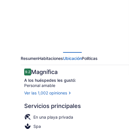
Beaches
Resort
&
Spa
Resumen
Habitaciones
Ubicación
Políticas
Opiniones
Magnífica
9.2
9.2 de 10,
A los huéspedes les gustó:
Personal amable
Ver las 1,002 opiniones
Playa privad
Servicios principales
En una playa privada
Spa