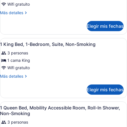
de
Wifi gratuito
2
Más
Más detalles
Queen
detalles
Beds,
sobre
Elegir mis fechas
2
Non-
Queen
Smoking
Beds,
Abrir
Camas con pillow-top, escritorio y 
5
Non-
1 King Bed, 1-Bedroom, Suite, Non-Smoking
todas
Smoking
3 personas
las
fotos
1 cama King
de
Wifi gratuito
1
Más
Más detalles
King
detalles
Bed,
sobre
Elegir mis fechas
1
1-
King
Bedroom,
Bed,
Abrir
Camas con pillow-top, escritorio y 
Suite,
6
1-
1 Queen Bed, Mobility Accessible Room, Roll-In Shower,
todas
Bedroom,
Non-
Non-Smoking
Suite,
las
Smoking
Non-
3 personas
fotos
Smoking