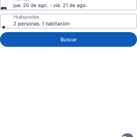
jue. 20 de ago. - vie. 21 de ago.
Huéspedes
2 personas, 1 habitación
Buscar
Galería
de
fotos
de