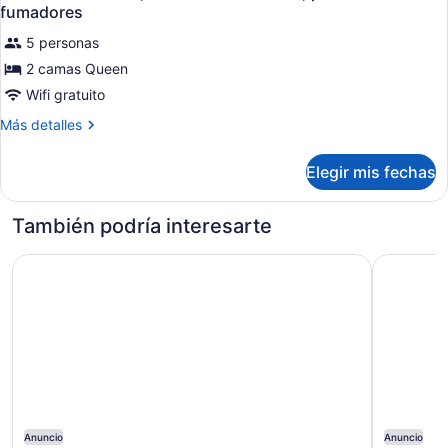
todas
no
fumadores
fumadores
las
5 personas
fotos
2 camas Queen
de
Habitación
Wifi gratuito
Deluxe,
Más
Más detalles
2
detalles
sobre
camas
Elegir mis fechas
Habitación
Queen
Deluxe,
size,
2
También podría interesarte
para
camas
Queen
no
Comfort Inn Prince Albert
Super 8 b
size,
fumadores
para
no
fumadores
Anuncio
Anuncio