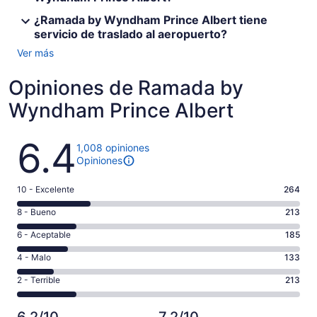
¿Ramada by Wyndham Prince Albert tiene
servicio de traslado al aeropuerto?
Ver más
Opiniones de Ramada by
Wyndham Prince Albert
Opiniones
6.4
1,008 opiniones
Opiniones
Puntuación
10 - Excelente
264
de
Puntuación
8 - Bueno
213
10,
de
es
Puntuación
6 - Aceptable
185
8,
decir,
de
es
Puntuación
4 - Malo
133
Excelente.
6,
decir,
de
Basada
es
Puntuación
2 - Terrible
213
Bueno.
4,
en
decir,
de
Basada
es
264
Aceptable.
2,
en
decir,