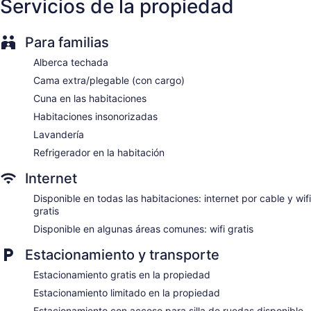
Servicios de la propiedad
Elevador
No se permite fumar en la propiedad
Para familias
Ramada by Wyndham Prince Albert tiene 75 opciones de
hospedaje con cafetera y tetera y secadora de cabello. Las
Alberca techada
camas tienen colchones pillow-top. Hay televisión de
pantalla plana de 32 pulgadas con canales por cable. Los
Cama extra/plegable (con cargo)
baños están equipados con tina o regadera con regadera
Cuna en las habitaciones
tipo lluvia y amenidades de baño gratuitas.
Habitaciones insonorizadas
Los huéspedes pueden navegar en línea gracias al acceso a
internet por cable y wifi gratis. Los servicios para las
Lavandería
personas que viajan por negocios incluyen escritorio y
Refrigerador en la habitación
teléfono; se ofrecen llamadas locales gratuitas (aplican
restricciones). Se proporciona servicio de limpieza previa
Internet
solicitud.
Disponible en todas las habitaciones: internet por cable y wifi
gratis
Disponible en algunas áreas comunes: wifi gratis
Estacionamiento y transporte
Estacionamiento gratis en la propiedad
Estacionamiento limitado en la propiedad
Estacionamiento con acceso para silla de ruedas disponible