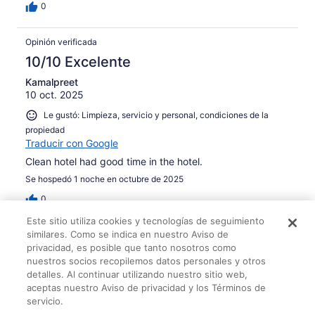
0
Opinión verificada
10/10 Excelente
Kamalpreet
10 oct. 2025
Le gustó: Limpieza, servicio y personal, condiciones de la
propiedad
Traducir con Google
Clean hotel had good time in the hotel.
Se hospedó 1 noche en octubre de 2025
0
Este sitio utiliza cookies y tecnologías de seguimiento
similares. Como se indica en nuestro Aviso de
Opinión verificada
privacidad, es posible que tanto nosotros como
10/10 Excelente
nuestros socios recopilemos datos personales y otros
Delores
detalles. Al continuar utilizando nuestro sitio web,
12 dic. 2025
aceptas nuestro Aviso de privacidad y los Términos de
servicio.
Le gustó: Limpieza, servicio y personal, servicios y