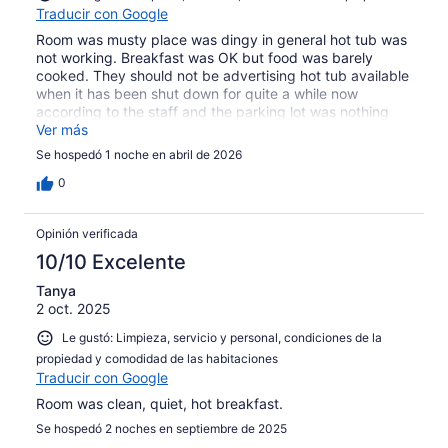
Traducir con Google
Room was musty place was dingy in general hot tub was
not working. Breakfast was OK but food was barely
cooked. They should not be advertising hot tub available
when it has been shut down for quite a while now
according to the staff and the parking lot was nothing
but a pot hole
Ver más
Se hospedó 1 noche en abril de 2026
0
Opinión verificada
10/10 Excelente
Tanya
2 oct. 2025
Le gustó: Limpieza, servicio y personal, condiciones de la
propiedad y comodidad de las habitaciones
Traducir con Google
Room was clean, quiet, hot breakfast.
Se hospedó 2 noches en septiembre de 2025