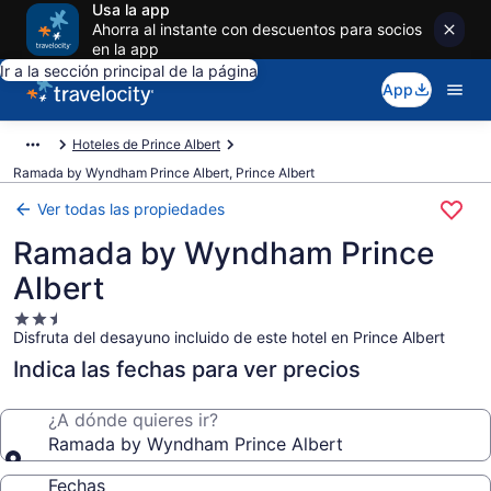
Usa la app
Ahorra al instante con descuentos para socios
en la app
Ir a la sección principal de la página
App
Hoteles de Prince Albert
Ramada by Wyndham Prince Albert, Prince Albert
Ver todas las propiedades
Ramada by Wyndham Prince
Albert
Propiedad
Disfruta del desayuno incluido de este hotel en Prince Albert
de
2.5
Indica las fechas para ver precios
estrellas
¿A dónde quieres ir?
Ramada by Wyndham Prince Albert
Fechas