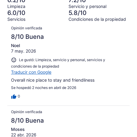
6.2/10
7.2/10
de
Basada
es
213
Malo.
1008
Limpieza
Servicio y personal
en
decir,
de
Basada
6.0/10
5.8/10
opiniones
185
Terrible.
1008
en
Servicios
Condiciones de la propiedad
de
Basada
opiniones
133
Opiniones
1008
en
Opinión verificada
de
opiniones
213
1008
8/10 Buena
de
opiniones
1008
Noel
7 may. 2026
opiniones
Le gustó: Limpieza, servicio y personal, servicios y
condiciones de la propiedad
Traducir con Google
Overall nice place to stay and friendliness
Se hospedó 2 noches en abril de 2026
0
Opinión verificada
8/10 Buena
Moses
22 abr. 2026