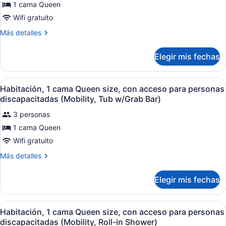
1 cama Queen
de
1
Wifi gratuito
Queen
Más
Más detalles
Bed,
detalles
sobre
Mobility
Elegir mis fechas
1
Accessible
Queen
Room,
Bed,
Abrir
Habitación de hotel con cama, escrit
Roll-
6
Mobility
Habitación, 1 cama Queen size, con acceso para personas
todas
Accessible
In
discapacitadas (Mobility, Tub w/Grab Bar)
Room,
las
Shower,
Roll-
3 personas
fotos
Non-
In
1 cama Queen
de
Shower,
Smoking
Habitación,
Wifi gratuito
Non-
Smoking
1
Más
Más detalles
cama
detalles
sobre
Queen
Elegir mis fechas
Habitación,
size,
1
con
cama
Abrir
Habitación de hotel con cama, escrit
acceso
5
Queen
Habitación, 1 cama Queen size, con acceso para personas
todas
size,
para
discapacitadas (Mobility, Roll-in Shower)