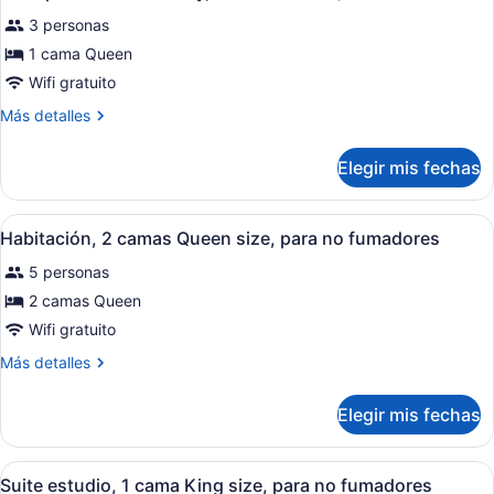
con
las
personas
acceso
3 personas
fotos
discapacitadas
para
1 cama Queen
de
personas
(Mobility,
Habitación,
Wifi gratuito
discapacitadas
Tub
(Mobility,
1
Más
w/Grab
Más detalles
Tub
cama
detalles
Bar)
w/Grab
sobre
Queen
Bar)
Elegir mis fechas
Habitación,
size,
1
con
cama
Abrir
Habitación de hotel con dos camas, 
acceso
5
Queen
Habitación, 2 camas Queen size, para no fumadores
todas
size,
para
5 personas
con
las
personas
acceso
fotos
2 camas Queen
discapacitadas
para
de
Wifi gratuito
personas
(Mobility,
Habitación,
discapacitadas
Roll-
Más
Más detalles
(Mobility,
2
detalles
in
Roll-
camas
sobre
Shower)
in
Elegir mis fechas
Habitación,
Queen
Shower)
2
size,
camas
Abrir
Una habitación de hotel con una c
para
5
Queen
Suite estudio, 1 cama King size, para no fumadores