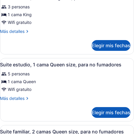
todas
size,
no
3 personas
para
las
fumadores
no
fotos
1 cama King
fumadores
de
Wifi gratuito
Suite
Más
Más detalles
estudio,
detalles
1
sobre
Elegir mis fechas
Suite
cama
estudio,
King
1
Abrir
Una habitación de hotel con una ca
size,
5
cama
Suite estudio, 1 cama Queen size, para no fumadores
todas
King
para
5 personas
size,
las
no
para
fotos
1 cama Queen
fumadores
no
de
Wifi gratuito
fumadores
Suite
Más
Más detalles
estudio,
detalles
1
sobre
Elegir mis fechas
Suite
cama
estudio,
Queen
1
Abrir
Una habitación de hotel con kitche
size,
5
cama
Suite familiar, 2 camas Queen size, para no fumadores