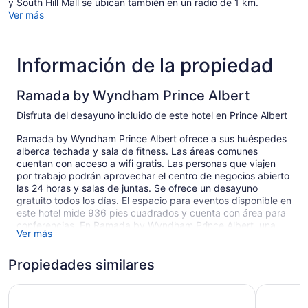
y South Hill Mall se ubican también en un radio de 1 km.
Ver más
Información de la propiedad
Ramada by Wyndham Prince Albert
Disfruta del desayuno incluido de este hotel en Prince Albert
Ramada by Wyndham Prince Albert ofrece a sus huéspedes
alberca techada y sala de fitness. Las áreas comunes
cuentan con acceso a wifi gratis. Las personas que viajen
por trabajo podrán aprovechar el centro de negocios abierto
las 24 horas y salas de juntas. Se ofrece un desayuno
gratuito todos los días. El espacio para eventos disponible en
este hotel mide 936 pies cuadrados y cuenta con área para
conferencias. En Ramada by Wyndham Prince Albert, una
Ver más
propiedad de negocios, las instalaciones incluyen también
máquina expendedora, café o té en un área común y
Propiedades similares
lavandería. Dispone de estacionamiento gratuito.
Toma en cuenta que no se permite fumar en este hotel en
Travelodge by Wyndham Prince Albert
Prince Albert.
Comfort I