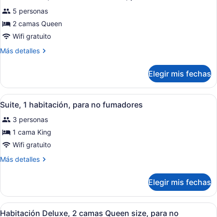
todas
Queen
para
5 personas
size,
las
no
para
fotos
2 camas Queen
fumadores
no
de
Wifi gratuito
fumadores
Suite
Más
Más detalles
familiar,
detalles
2
sobre
Elegir mis fechas
Suite
camas
familiar,
Queen
2
Abrir
Camas con pillow-top, escritorio y 
size,
6
camas
Suite, 1 habitación, para no fumadores
todas
Queen
para
3 personas
size,
las
no
para
fotos
1 cama King
fumadores
no
de
Wifi gratuito
fumadores
Suite,
Más
Más detalles
1
detalles
habitación,
sobre
Elegir mis fechas
Suite,
para
1
no
habitación,
Abrir
Camas con pillow-top, escritorio y 
fumadores
4
para
Habitación Deluxe, 2 camas Queen size, para no