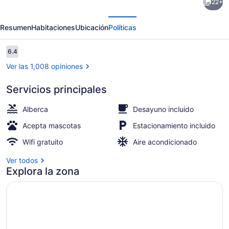
22+
Ramada
erior
Siguiente
by
Resumen
Habitaciones
Ubicación
Políticas
Wyndham
Prince
Opiniones
6.4
6.4 de 10,
Albert
Ver las 1,008 opiniones
Servicios principales
Alberca techada
Alberca
Desayuno incluido
Acepta mascotas
Estacionamiento incluido
Wifi gratuito
Aire acondicionado
Ver todos
Explora la zona