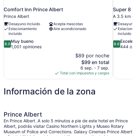
Comfort Inn Prince Albert
Super 8 b
Prince Albert
A 3.5 km de
Desayuno incluido
Acepta mascotas
Desayuno 
Estacionamiento
Aire acondicionado
Estaciona
incluido
incluido
8.0
8.6
Muy bueno
Excelen
8.0
8.6
de
de
1,001 opiniones
444 opi
10,
10,
$89 por noche
Muy
Excelente,
El
$99 en total
bueno,
444
precio
6 sep. - 7 sep.
1,001
opiniones
actual
Total con impuestos y cargos
opiniones
es
de
Información de la zona
$99
Prince Albert
En Prince Albert .A solo 5 minutos a pie de este hotel en Prince
Albert, podrás visitar Casino Northern Lights y Museo Rotary
Museum of Police and Corrections. Galaxy Cinemas Prince Albert