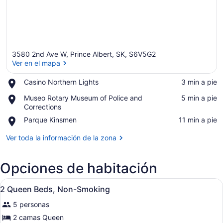
3580 2nd Ave W, Prince Albert, SK, S6V5G2
Ver en el mapa
Place,
Casino Northern Lights
‪3 min a pie‬
Casino
Ver en el mapa
Place,
Museo Rotary Museum of Police and
‪5 min a pie‬
Northern
Museo
Corrections
Lights
Rotary
Place,
Parque Kinsmen
‪11 min a pie‬
Museum
Parque
of
Kinsmen
Ver toda la información de la zona
Police
and
Corrections
Opciones de habitación
Abrir
Camas con pillow-top, escritorio y 
5
2 Queen Beds, Non-Smoking
todas
5 personas
las
fotos
2 camas Queen