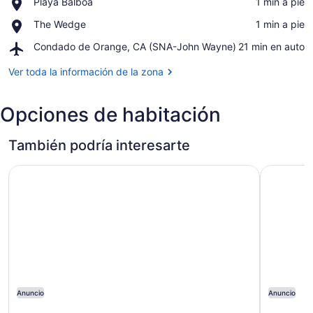
Place,
Playa Balboa
‪1 min a pie‬
Peninsula
Playa
Beaches
Place,
The Wedge
‪1 min a pie‬
Balboa
The
Airport,
Condado de Orange, CA (SNA-John Wayne)
‪21 min en auto‬
Wedge
Condado
de
Ver toda la información de la zona
Orange,
CA
Opciones de habitación
(SNA-
John
Wayne)
También podría interesarte
Pendry Newport Beach
OC Hotel
Anuncio
Anuncio