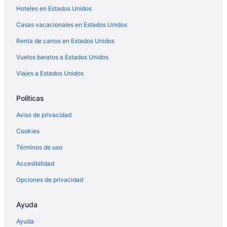
Hoteles en Estados Unidos
Beach Gear, AC and Parking
600 E Oceanfront 3G | Modern Penthouse Condo
Casas vacacionales en Estados Unidos
w/Ocean Views
Renta de carros en Estados Unidos
South Bayfront Bliss
Vuelos baratos a Estados Unidos
Darling Balboa Island Getaway | Bay Views, Sunny
Patio | Wildly Walkable - No Car Needed!
Viajes a Estados Unidos
Políticas
Aviso de privacidad
Cookies
Términos de uso
Accesibilidad
Opciones de privacidad
Ayuda
Ayuda