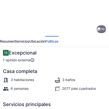
Galería
de
fotos
de
76+
Oceanfront
erior
Siguiente
Home
Resumen
Servicios
Ubicación
Políticas
Walk
to
Opiniones
Excepcional
10
10 de 10,
Balboa
1 opinión externa
Pier
Casa completa
+
Interior
Scenic
3 habitaciones
3 baños
Views
6 personas
2077 pies cuadrados
Balboa
Peninsula
Servicios principales
Point