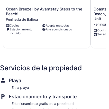
Ocean
Coastal-
Ocean Breeze I by Avantstay Steps to the
Coastal-
Breeze
chic
Beach!
Beach, 
I
Newport
Unit
Península de Balboa
by
Stay
Península
Cocina
Acepta mascotas
Avantstay
Steps
Estacionamiento
Aire acondicionado
Steps
to
Cocina
incluido
Secador
to
the
the
Beach,
Beach!
Dining
Península
&
de
Boardwal
Balboa
Optional
Add-
on
Servicios de la propiedad
Unit
Península
de
Playa
Balboa
En la playa
Estacionamiento y transporte
Estacionamiento gratis en la propiedad