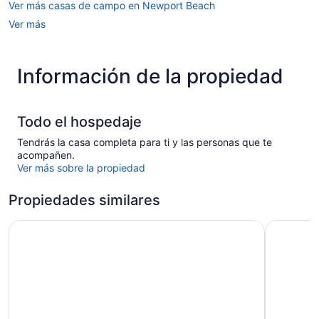
Ver más casas de campo en Newport Beach
Ver más
Información de la propiedad
Todo el hospedaje
Tendrás la casa completa para ti y las personas que te
acompañen.
Ver más sobre la propiedad
Propiedades similares
Ocean Breeze I by Avantstay Steps to the Beach!
Coastal-c