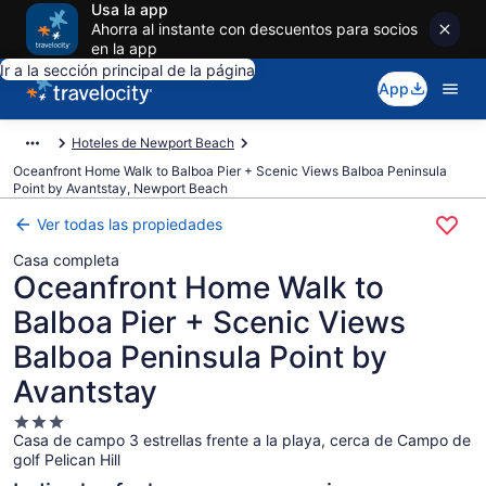
Usa la app
Ahorra al instante con descuentos para socios
en la app
Ir a la sección principal de la página
App
Hoteles de Newport Beach
Oceanfront Home Walk to Balboa Pier + Scenic Views Balboa Peninsula
Point by Avantstay, Newport Beach
Ver todas las propiedades
Casa completa
Oceanfront Home Walk to
Balboa Pier + Scenic Views
Balboa Peninsula Point by
Avantstay
Propiedad
Casa de campo 3 estrellas frente a la playa, cerca de Campo de
de
golf Pelican Hill
3.0