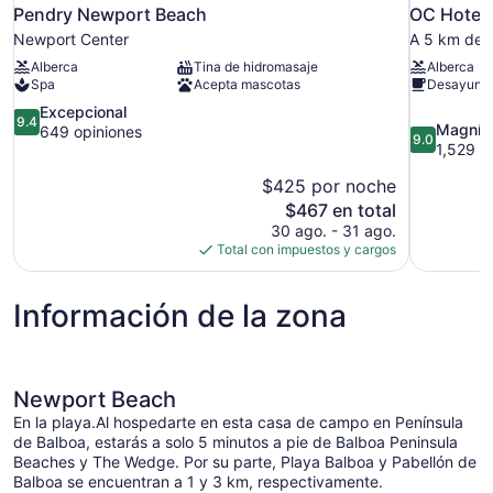
Pendry Newport Beach
OC Hotel
Newport Center
A 5 km de 
Alberca
Tina de hidromasaje
Alberca
Spa
Acepta mascotas
Desayuno 
9.4
Excepcional
9.4
9.0
Magnífi
de
649 opiniones
9.0
de
1,529 o
10,
10,
Excepcional,
$425 por noche
Magnífico,
649
El
1,529
$467 en total
opiniones
precio
opiniones
30 ago. - 31 ago.
actual
Total con impuestos y cargos
es
de
Información de la zona
$467
Newport Beach
En la playa.Al hospedarte en esta casa de campo en Península
de Balboa, estarás a solo 5 minutos a pie de Balboa Peninsula
Beaches y The Wedge. Por su parte, Playa Balboa y Pabellón de
Balboa se encuentran a 1 y 3 km, respectivamente.