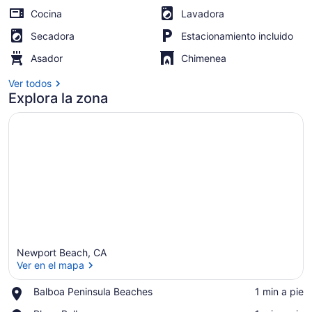
Cocina
Lavadora
by
Avantstay
Secadora
Estacionamiento incluido
Asador
Chimenea
Ver todos
Explora la zona
Newport Beach, CA
Ver en el mapa
Place,
Balboa Peninsula Beaches
‪1 min a pie‬
Balboa
Ver en el mapa