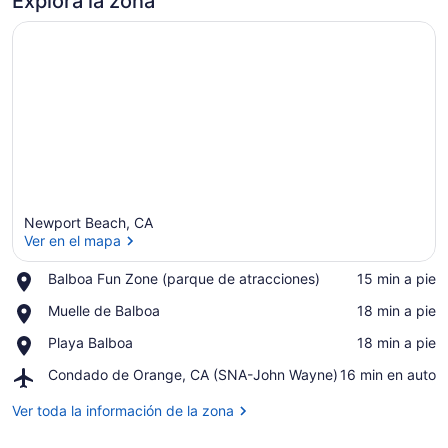
Explora la zona
Newport Beach, CA
Ver en el mapa
Place,
Balboa Fun Zone (parque de atracciones)
‪15 min a pie‬
Balboa
Ver en el mapa
Place,
Muelle de Balboa
‪18 min a pie‬
Fun
Muelle
Zone
Place,
Playa Balboa
‪18 min a pie‬
de
(parque
Playa
Balboa
de
Airport,
Condado de Orange, CA (SNA-John Wayne)
‪16 min en auto‬
Balboa
atracciones)
Condado
de
Ver toda la información de la zona
Orange,
CA