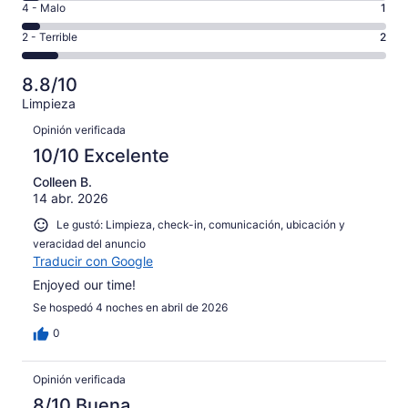
es
Puntuación
4 - Malo
1
Excelente.
6,
decir,
de
Basada
es
Puntuación
2 - Terrible
2
Bueno.
4,
en
decir,
de
Basada
es
11
Aceptable.
2,
en
decir,
8.8/10
de
Basada
es
6
Malo.
21
Limpieza
en
decir,
de
Basada
Opiniones
opiniones
1
Terrible.
Opinión verificada
21
en
de
Basada
opiniones
10/10 Excelente
1
21
en
de
opiniones
Colleen B.
2
21
14 abr. 2026
de
opiniones
21
Le gustó: Limpieza, check-in, comunicación, ubicación y
opiniones
veracidad del anuncio
Traducir con Google
Enjoyed our time!
Se hospedó 4 noches en abril de 2026
0
Opinión verificada
8/10 Buena