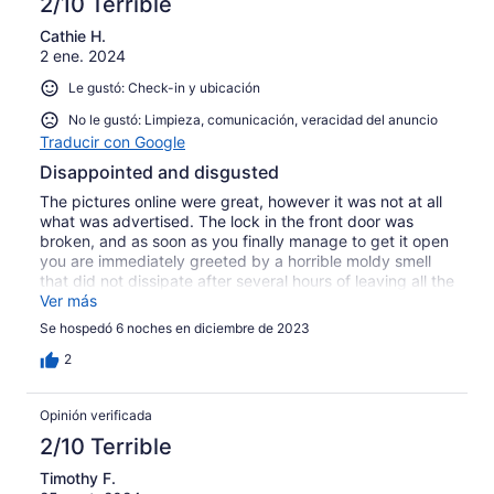
2/10 Terrible
Cathie H.
2 ene. 2024
Le gustó: Check-in y ubicación
No le gustó: Limpieza, comunicación, veracidad del anuncio
Traducir con Google
Disappointed and disgusted
The pictures online were great, however it was not at all
what was advertised. The lock in the front door was
broken, and as soon as you finally manage to get it open
you are immediately greeted by a horrible moldy smell
that did not dissipate after several hours of leaving all the
windows open making it unusable. This is a second story
Ver más
unit, which was not clear in the posting. The stairs are
Se hospedó 6 noches en diciembre de 2023
steep, uneven, and the laminate on them is peeling up
creating a tripping hazard. Not at all safe for our toddler
2
or adults honestly. The unit had peeling paint and tiny
bedrooms that could not accommodate a portacrib as
Opinión verificada
we were assured they would. There is very minimal
furniture and a lot of it was torn/worn. The kitchen is
2/10 Terrible
miniscule. The heat didn’t work, and the unit didn’t get
Timothy F.
above 66 degrees while we were there in December,