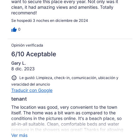
want to secure this place every year. Not only was it
clean, it had amazing views and amenities. Totally
recommend!
Se hospedó 3 noches en diciembre de 2024
0
Opinión verificada
6/10 Aceptable
Gary L.
8 dic. 2023
Le gustó: Limpieza, check-in, comunicación, ubicación y
veracidad del anuncio
Traducir con Google
tenant
The location was good, very convenient to the town
itself. The home was a bit warn as compared to the
conditions in the pictures online. It's a beach place, so
all-in-all suitable. Clean, comfortable beds and water
pressure in the showers was great! Thanks for allowing
us the use of this home.
Ver más