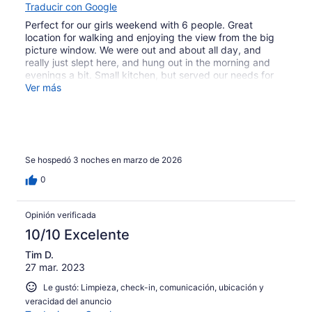
Traducir con Google
Perfect for our girls weekend with 6 people. Great
location for walking and enjoying the view from the big
picture window. We were out and about all day, and
really just slept here, and hung out in the morning and
evenings a bit. Small kitchen, but served our needs for
breakfast in. Walking to shops and Resturant's was easy.
Ver más
Super small parking spot, for one car- we were worried
about finding street parking but were lucky to find spots
easily every day! (Maybe harder other times if the year?)
Comfortable beds, nice showers.
Se hospedó 3 noches en marzo de 2026
0
Opinión verificada
10/10 Excelente
Tim D.
27 mar. 2023
Le gustó: Limpieza, check-in, comunicación, ubicación y
veracidad del anuncio