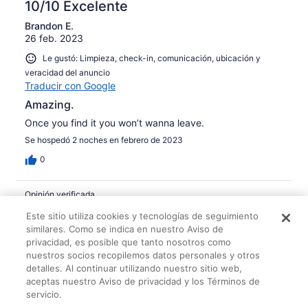
10/10 Excelente
Brandon E.
26 feb. 2023
Le gustó: Limpieza, check-in, comunicación, ubicación y
veracidad del anuncio
Traducir con Google
Amazing.
Once you find it you won’t wanna leave.
Se hospedó 2 noches en febrero de 2023
0
Opinión verificada
10/10 Excelente
Este sitio utiliza cookies y tecnologías de seguimiento
similares. Como se indica en nuestro Aviso de
Mike H.
privacidad, es posible que tanto nosotros como
25 may. 2024
nuestros socios recopilemos datos personales y otros
Le gustó: Limpieza, check-in, comunicación, ubicación y
detalles. Al continuar utilizando nuestro sitio web,
veracidad del anuncio
aceptas nuestro Aviso de privacidad y los Términos de
Traducir con Google
servicio.