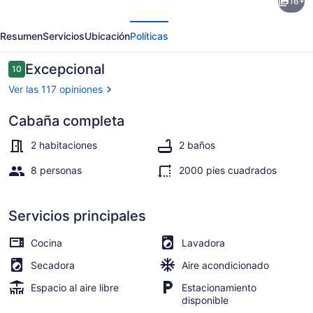
16+
Unique
erior
Siguiente
Log
Resumen
Servicios
Ubicación
Políticas
House
nestled
Opiniones
Excepcional
10
10 de 10,
in
Ver las 117 opiniones
the
Cabaña completa
woods
Interior
near
2 habitaciones
2 baños
Billy
8 personas
2000 pies cuadrados
Creek.
Servicios principales
Cocina
Lavadora
Secadora
Aire acondicionado
Espacio al aire libre
Estacionamiento
disponible