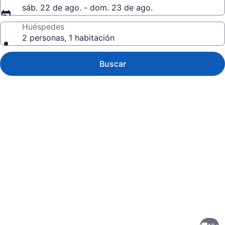
sáb. 22 de ago. - dom. 23 de ago.
Huéspedes
2 personas, 1 habitación
Buscar
Galería
de
fotos
de