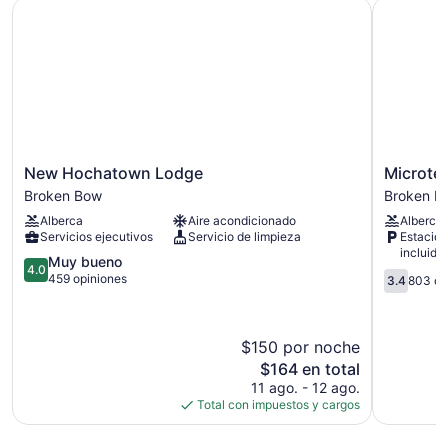
New Hochatown Lodge
Microtel 
New
Microtel
New Hochatown Lodge
Microte
Hochatown
Inn
Broken Bow
Broken B
Lodge
by
Alberca
Aire acondicionado
Alberca
Broken
Wyndha
Servicios ejecutivos
Servicio de limpieza
Estacio
Bow
Broken
incluido
4.0
Bow
Muy bueno
4.0
3.4
de
Broken
459 opiniones
3.4
803 op
de
5,
Bow
5,
Muy
803
bueno,
$150 por noche
opiniones
459
El
$164 en total
opiniones
precio
11 ago. - 12 ago.
actual
Total con impuestos y cargos
es
de