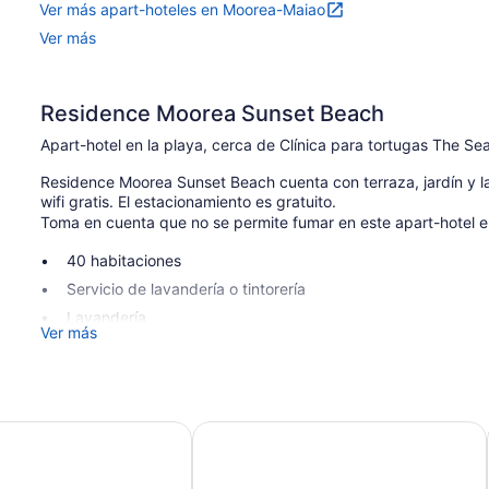
Ver más apart-hoteles en Moorea-Maiao
Ver más
Residence Moorea Sunset Beach
Apart-hotel en la playa, cerca de Clínica para tortugas The Se
Residence Moorea Sunset Beach cuenta con terraza, jardín y 
wifi gratis. El estacionamiento es gratuito.
Toma en cuenta que no se permite fumar en este apart-hotel 
40 habitaciones
Servicio de lavandería o tintorería
Lavandería
Ver más
Resguardo de equipaje
Terraza
Jardín
a
Ninamu Pearl Guest House
No se permite fumar en la propiedad
Residence Moorea Sunset Beach tiene 40 opciones de hospeda
Todas las opciones de hospedaje tienen decoraciones diferente