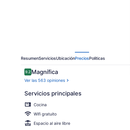
Sunset
Beach
Resumen
Servicios
Ubicación
Precios
Políticas
Opiniones
Magnífica
9.2
9.2 de 10,
Ver las 563 opiniones
Servicios principales
Bungalow, 2 
Cocina
Wifi gratuito
Espacio al aire libre