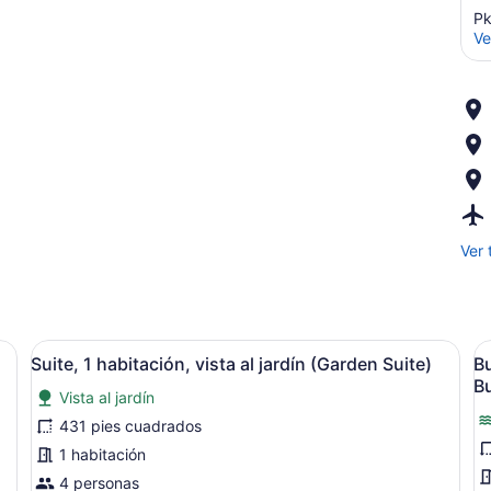
Pk
Ve
Ver 
on un sofá blanco, una mesa de centro y un televisor sobre un muebl
Abrir
Una habitación de hotel moderna c
A
8
Suite, 1 habitación, vista al jardín (Garden Suite)
Bu
todas
t
B
Vista al jardín
las
l
fotos
f
431 pies cuadrados
de
d
1 habitación
Suite,
B
4 personas