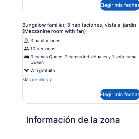
sobre
Elegir mis fecha
room
Bungalow,
1
with
habitación,
fan)
Abrir
Un dormitorio con techo in
8
vista
Bungalow familiar, 3 habitaciones, vista al jardín
todas
al
(Mezzanine room with fan)
jardín
las
(Mezzanine
3 habitaciones
fotos
room
10 personas
de
with
Bungalow
3 camas Queen, 2 camas individuales y 1 sofá cama
fan)
Queen
familiar,
3
Wifi gratuito
habitaciones,
Más
Más detalles
vista
detalles
sobre
al
Elegir mis fecha
Bungalow
jardín
familiar,
(Mezzanine
3
habitaciones,
room
Información de la zona
vista
with
al
fan)
jardín
(Mezzanine