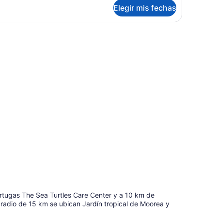
bre
Elegir mis fechas
Mezzanine
ngalow
luxe,
oom
ith
bitaciones,
r
sta
onditioning)
rdín
ezzanine
om
th
nditioning)
ortugas The Sea Turtles Care Center y a 10 km de
n radio de 15 km se ubican Jardín tropical de Moorea y