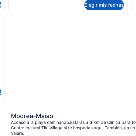
sobre
so
s
Elegir mis fechas
(Exclusive
(
Suite
Bu
exclusiva,
De
Garden
r
2
2
clinado, una cama con cubrecama blanco y una lámpara colgante.
Suite)
w
habitaciones,
ha
ai
vista
vi
al
c
al
jardín
ja
(Exclusive
(M
Garden
ro
Suite)
wi
air
co
s
Moorea-Maiao
Acceso a la playa caminando.Estarás a 3 km de Clínica para t
Centro cultural Tiki Village si te hospedas aquí. También, en u
Vaiare.