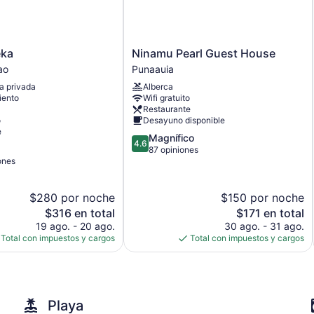
con canales vía satélite. La cocina está equipada con refriger
utensilios de cocina. Los baños están equipados con tina o re
Este apart-hotel en Moorea-Maiao ofrece acceso a wifi gratis. 
Ninamu
negocios incluyen teléfono con llamadas locales gratuitas (apli
eka
Ninamu Pearl Guest House
Pearl
limpieza previa solicitud.
ao
Punaauia
Guest
a privada
Alberca
House
iento
Wifi gratuito
Punaauia
Restaurante
o
Desayuno disponible
e
4.6
Magnífico
4.6
de
87 opiniones
ones
5,
Magnífico,
87
$280 por noche
$150 por noche
opiniones
El
El
$316 en total
$171 en total
precio
precio
19 ago. - 20 ago.
30 ago. - 31 ago.
actual
actual
Total con impuestos y cargos
Total con impuestos y cargos
es
es
de
de
$316
$171
Playa