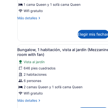
1
1 cama Queen y 1 sofá cama Queen
habitación,
Wifi gratuito
vista
Más
Más detalles
al
detalles
jardín
sobre
(1st
Suite,
Elegir mis fecha
Floor
1
habitación,
Suite)
vista
Abrir
Una mujer sentada en una si
al
7
Bungalow, 1 habitación, vista al jardín (Mezzanin
todas
jardín
room with fan)
(1st
las
Floor
Vista al jardín
fotos
Suite)
646 pies cuadrados
de
Bungalow,
2 habitaciones
1
6 personas
habitación,
2 camas Queen y 1 sofá cama Queen
vista
Wifi gratuito
al
Más
Más detalles
jardín
detalles
(Mezzanine