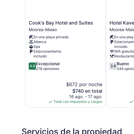
Cook's
Hotel
Cook's Bay Hotel and Suites
Hotel Kav
Bay
Kaveka
Moorea-Maiao
Moorea-Mai
Hotel
Moorea-
En una playa privada
En una play
and
Maiao
Alberca
Estacionam
Suites
Spa
incluido
Moorea-
Estacionamiento
Wifi gratuit
Maiao
incluido
Restaurant
4.8
3.9
Excepcional
Bueno
4.8
3.9
de
de
278 opiniones
346 opini
5,
5,
Excepcional,
Bueno,
$672 por noche
278
346
opiniones
El
opiniones
$740 en total
precio
16 ago. - 17 ago.
actual
Total con impuestos y cargos
es
de
$740
Servicios de la propiedad