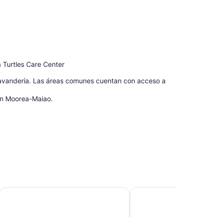
a Turtles Care Center
lavandería. Las áreas comunes cuentan con acceso a
en Moorea-Maiao.
Boutique Hotel Kon Tiki Tahiti
Moorea Beach Lodge
je con cafetera de espresso y caja de seguridad.
s. Hay televisión de pantalla plana de 32 pulgadas