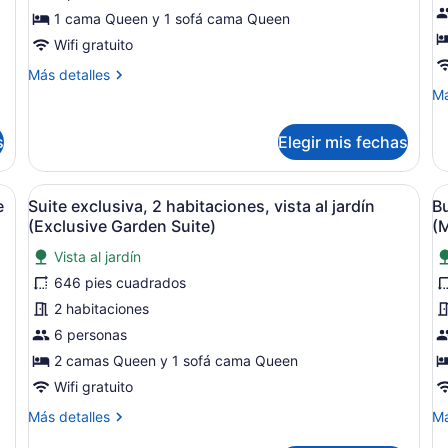
1
2
1 cama Queen y 1 sofá cama Queen
habitación,
h
Wifi gratuito
vista
v
Más
Más detalles
al
a
detalles
M
Má
jardín
la
sobre
de
(Garden
l
Suite,
so
s
Elegir mis fechas
Suite)
1
(
Bu
habitación,
2
B
vista
ha
lla reclinable blanca en un jardín con una terraza de madera y un porc
Abrir
Una casa moderna de dos pisos con
A
al
4
vi
e
Suite exclusiva, 2 habitaciones, vista al jardín
Bu
todas
t
jardín
a
(Exclusive Garden Suite)
(M
(Garden
las
la
l
Suite)
la
Vista al jardín
fotos
f
(B
646 pies cuadrados
de
d
Bu
Suite
B
2 habitaciones
exclusiva,
D
6 personas
2
2
2 camas Queen y 1 sofá cama Queen
habitaciones,
h
Wifi gratuito
vista
v
Más
M
Más detalles
Má
al
al
detalles
de
jardín
j