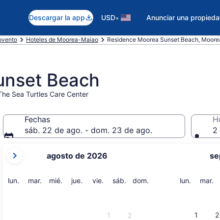
•
Descargar la app
USD
Anunciar una propied
lovento
Hoteles de Moorea-Maiao
Residence Moorea Sunset Beach, Moor
unset Beach
 The Sea Turtles Care Center
Fechas
H
sáb. 22 de ago. - dom. 23 de ago.
2 
tus
agosto de 2026
se
meses
actuales
son
lunes
martes
miércoles
jueves
viernes
sábado
domingo
lunes
m
lun.
mar.
mié.
jue.
vie.
sáb.
dom.
lun.
mar.
August
2026
y
1
1
2
2
September