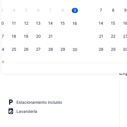
2026.
3
4
5
6
7
8
7
8
9
9
10
11
12
13
14
15
14
15
1
16
Bungalow fa
17
18
19
20
21
22
21
22
2
23
24
25
26
27
28
29
28
29
3
30
31
Ex
Bungalow fa
habitaciones, vista a la laguna (Beach Bungalow) | Vista a la playa o 
Estacionamiento incluido
Lavandería