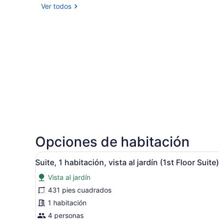
Ver todos
Opciones de habitación
Abrir
Una sala de estar moderna c
6
Suite, 1 habitación, vista al jardín (1st Floor Suite)
todas
Vista al jardín
las
fotos
431 pies cuadrados
de
1 habitación
Suite,
4 personas