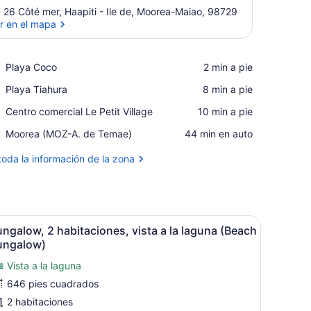
 26 Côté mer, Haapiti - Ile de, Moorea-Maiao, 98729
r en el mapa
Ver en el mapa
Place,
Playa Coco
‪2 min a pie‬
Playa
Place,
Playa Tiahura
‪8 min a pie‬
Coco
Playa
Place,
Centro comercial Le Petit Village
‪10 min a pie‬
Tiahura
Centro
Airport,
Moorea (MOZ-A. de Temae)
‪44 min en auto‬
comercial
Moorea
Le
(MOZ-
toda la información de la zona
Petit
A.
Village
de
Temae)
e blanco. Se observa una zona de cocina con armarios blancos y un m
on una cama grande, un escritorio pequeño y una pared de piedra.
brir
Un dormitorio con una cama, una mesita d
4
ngalow, 2 habitaciones, vista a la laguna (Beach
odas
ungalow)
as
Vista a la laguna
otos
646 pies cuadrados
e
ungalow,
2 habitaciones