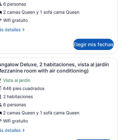
6 personas
abitaciones,
2 camas Queen y 1 sofá cama Queen
ista
Wifi gratuito
ás
s detalles
talles
aguna
bre
Elegir mis fechas
Beach
ngalow,
ungalow)
bitaciones,
he cubierto.
 una pared de piedra y un toldo rojo.
brir
Un dormitorio con una cama centrada, dos 
9
sta
ngalow Deluxe, 2 habitaciones, vista al jardín
odas
ezzanine room with air conditioning)
as
guna
Vista al jardín
otos
each
646 pies cuadrados
e
ngalow)
ungalow
2 habitaciones
eluxe,
6 personas
2 camas Queen y 1 sofá cama Queen
abitaciones,
Wifi gratuito
ista
ás
s detalles
talles
ardín