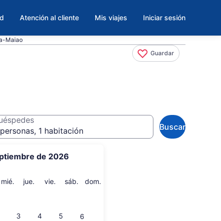
ad
Atención al cliente
Mis viajes
Iniciar sesión
ea-Maiao
Guardar
uéspedes
Buscar
personas, 1 habitación
ptiembre de 2026
artes
miércoles
jueves
viernes
sábado
domingo
mié.
jue.
vie.
sáb.
dom.
3
4
5
6