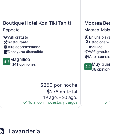
ador con congelador, parrilla de estufa, microondas y
gadera y secadora de cabello.
Los servicios para las personas que viajan por
Boutique
Moorea
can restricciones). Se proporciona servicio de
Boutique Hotel Kon Tiki Tahiti
Moorea Beach Lodge
Hotel
Beach
Papeete
Moorea-Maiao
Kon
Lodge
Wifi gratuito
En una playa privada
Tiki
Moorea-
Restaurante
Estacionamiento
Tahiti
Maiao
Aire acondicionado
incluido
Papeete
Desayuno disponible
Wifi gratuito
Aire acondicionado
4.5
Magnífico
4.5
4.2
Muy bueno
de
1,141 opiniones
4.2
de
38 opiniones
5,
5,
Magnífico,
Muy
1,141
$250 por noche
$292 
bueno,
opiniones
El
38
El
$276 en total
$33
precio
opiniones
pre
19 ago. - 20 ago.
11 a
actual
act
Total con impuestos y cargos
Total con impu
es
es
de
de
$276
$3
Lavandería