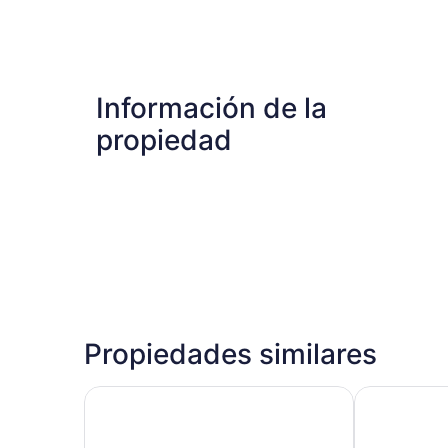
room
with
fan)
Información de la
propiedad
Propiedades similares
Cook's Bay Hotel and Suites
Hotel Kavek