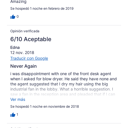
Amazing
Se hospedó 1 noche en febrero de 2019
0
Opinión verificada
6/10 Aceptable
Edna
12 nov. 2018
Traducir con Google
Never Again
i was disappointment with one of the front desk agent
when I asked for blow dryer. He said they have none and
the agent suggested that I dry my hair using the big
industrial fan in the lobby. What a horrible suggestion. I
saw a fan in the reception area and pleaded that if I can
use it but he will not even work with me. I asked to speak
Ver más
to a Manager but I have to wait until Manager arrives at
Se hospedó 1 noche en noviembre de 2018
8am. When I returned at 8am, I complaint to the other
front desk agent but no call back from the Manager. I
1
waited for a courtesy call just to acknowledge my service
concern but I guess GOOD CUSTOMER SERVICE is not