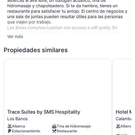
albercas al aire libre, un tobogán acuático, tina de
hidromasaje y chapoteadero. Si te da hambre, tienes un
restaurante para satisfacer tu antojo. El centro de negocios y
una sala de juntas pueden resultar útiles para las personas
que viajen por trabajo.
Las áreas comunes cuentan con acceso a wifi gratis. En
Splash Mountain Resort Hotel, una propiedad para familias,
Ver más
las instalaciones incluyen también asadores y área de picnic.
Este hotel de 3 estrellas en Los Baños permite fumar en
Propiedades similares
ciertas áreas.
Trace Suites by SMS Hospitality
Hotel Mar
42 habitaciones
Centro de negocios
Servicio de recepción las 24 horas
Asador
Área de picnic
Periódicos en el lobby (con cargo)
Trace
Hotel
Trace Suites by SMS Hospitality
Hotel M
Áreas designadas para fumadores
Suites
Marciano
Los Banos
Calamba
Una sala de juntas
by
Calamba
Alberca
Tina de hidromasaje
Alberca
SMS
Restaurante
Estacionamiento
Restaurante
Hospitality