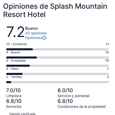
Opiniones de Splash Mountain
Resort Hotel
Opiniones
7.2
Bueno
43 opiniones
Opiniones
Puntuación
10 - Excelente
11
de
Puntuación
8 - Bueno
13
10,
de
es
Puntuación
6 - Aceptable
10
8,
decir,
de
es
Puntuación
4 - Malo
7
Excelente.
6,
decir,
de
Basada
es
Puntuación
2 - Terrible
2
Bueno.
4,
en
decir,
de
Basada
es
11
Aceptable.
2,
en
decir,
7.0/10
8.0/10
de
Basada
es
13
Malo.
43
Limpieza
Servicio y personal
en
decir,
de
Basada
6.8/10
6.8/10
opiniones
10
Terrible.
43
en
Servicios
Condiciones de la propiedad
de
Basada
opiniones
7
Opiniones
43
en
Opinión verificada