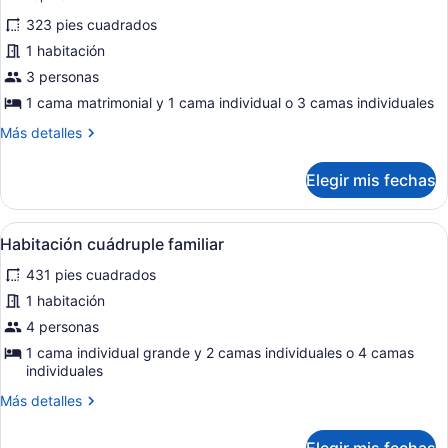
fotos
opinión)
323 pies cuadrados
de
1 habitación
Habitación
3 personas
triple
familiar
1 cama matrimonial y 1 cama individual o 3 camas individuales
Más
Más detalles
detalles
sobre
Elegir mis fechas
Habitación
triple
familiar
Abrir
Habitación de hotel con dos camas 
3
Habitación cuádruple familiar
todas
431 pies cuadrados
las
fotos
1 habitación
de
4 personas
Habitación
1 cama individual grande y 2 camas individuales o 4 camas
cuádruple
individuales
familiar
Más
Más detalles
detalles
sobre