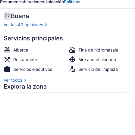
Resumen
Habitaciones
Ubicación
Políticas
Resort
Hotel
Opiniones
Buena
7.2
7.2 de 10,
Ver las 43 opiniones
Servicios principales
10 albercas al aire libre
Alberca
Tina de hidromasaje
Restaurante
Aire acondicionado
Servicios ejecutivos
Servicio de limpieza
Ver todos
Explora la zona