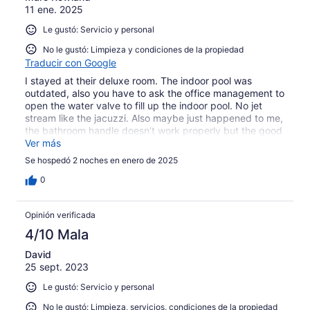
11 ene. 2025
Le gustó: Servicio y personal
No le gustó: Limpieza y condiciones de la propiedad
Traducir con Google
I stayed at their deluxe room. The indoor pool was
outdated, also you have to ask the office management to
open the water valve to fill up the indoor pool. No jet
stream like the jacuzzi. Also maybe just happened to me,
the bathroom handle doesn’t work properly but the good
thing, they were able to fix it immediately. If you are a
Ver más
foodie lover, this property is in between of good foods
Se hospedó 2 noches en enero de 2025
0
Opinión verificada
4/10 Mala
David
25 sept. 2023
Le gustó: Servicio y personal
No le gustó: Limpieza, servicios, condiciones de la propiedad