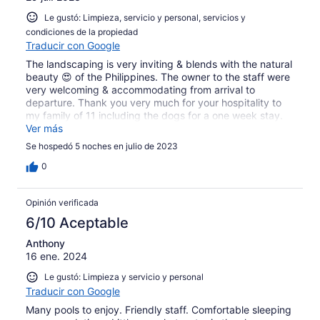
Le gustó: Limpieza, servicio y personal, servicios y
condiciones de la propiedad
Traducir con Google
The landscaping is very inviting & blends with the natural
beauty 😍 of the Philippines. The owner to the staff were
very welcoming & accommodating from arrival to
departure. Thank you very much for your hospitality to
my family of 11 including the dogs for a one week stay.
Kindly Sterling Hubbard sr.
Ver más
Se hospedó 5 noches en julio de 2023
0
Opinión verificada
6/10 Aceptable
Anthony
16 ene. 2024
Le gustó: Limpieza y servicio y personal
Traducir con Google
Many pools to enjoy. Friendly staff. Comfortable sleeping