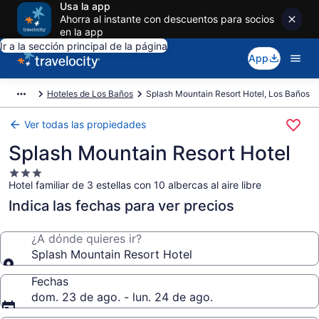
Usa la app
Ahorra al instante con descuentos para socios
en la app
Ir a la sección principal de la página
App
Hoteles de Los Baños
Splash Mountain Resort Hotel, Los Baños
Ver todas las propiedades
Splash Mountain Resort Hotel
Propiedad
Hotel familiar de 3 estellas con 10 albercas al aire libre
de
3.0
Indica las fechas para ver precios
estrellas
¿A dónde quieres ir?
Splash Mountain Resort Hotel
Fechas
dom. 23 de ago. - lun. 24 de ago.