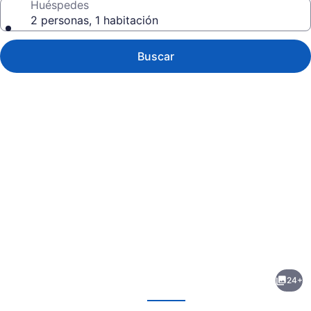
Huéspedes
2 personas, 1 habitación
Buscar
Galería
de
fotos
de
24+
Splash
erior
Siguiente
Mountain