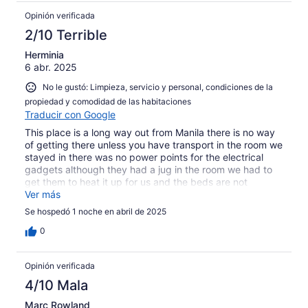
Opinión verificada
2/10 Terrible
Herminia
6 abr. 2025
No le gustó: Limpieza, servicio y personal, condiciones de la
propiedad y comodidad de las habitaciones
Traducir con Google
This place is a long way out from Manila there is no way
of getting there unless you have transport in the room we
stayed in there was no power points for the electrical
gadgets although they had a jug in the room we had to
get them to heat it up for us and the beds are not
comfortable pillows was flat and no head support they
Ver más
only had a sheet to cover for warm as it gets cold out
Se hospedó 1 noche en abril de 2025
there at night
0
Opinión verificada
4/10 Mala
Marc Rowland