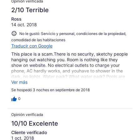
Opinión verificada
their priority. I had reserved 5 rooms for my family and I
think I deserve a better treatment than what I got.
2/10 Terrible
However, I have to give it to the Coffee Shop servers -
Ross
they are very accommodating and had given us
14 oct. 2018
excellent service. Lesson learned - I will never book this
hotel again,
No le gustó: Servicio y personal, condiciones de la propiedad,
comodidad de las habitaciones
Traducir con Google
This place is a scam.There is no security, sketchy people
hanging out watching you. Room is nothing like they
show on website. No electrical outlets to charge your
phone, AC hardly works, and youhave to shower in the
dark, no lights. Water park? What water park? Pools are
all closed, no water slides, the place is a dirty joke. Want
Ver más
to buy a coke? It takes 10 minutes for them to run
Se hospedó 3 noches en septiembre de 2018
somewhere and get your change and handwritten
receipt, This place is a sham, thanks Orbitz.
0
Opinión verificada
10/10 Excelente
Cliente verificado
1 oct. 2018