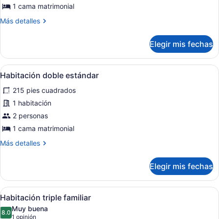
Habitación
1 cama matrimonial
Deluxe,
Más
Más detalles
alberca
detalles
privada
sobre
Elegir mis fechas
Habitación
Deluxe,
alberca
Abrir
Habitación estándar con cama, mes
2
privada
Habitación doble estándar
todas
215 pies cuadrados
las
fotos
1 habitación
de
2 personas
Habitación
1 cama matrimonial
doble
Más
Más detalles
estándar
detalles
sobre
Elegir mis fechas
Habitación
doble
estándar
Abrir
Habitación de hotel con cama, bañe
2
Habitación triple familiar
todas
Muy buena
las
8.0
8.0 de 10
(1
1 opinión