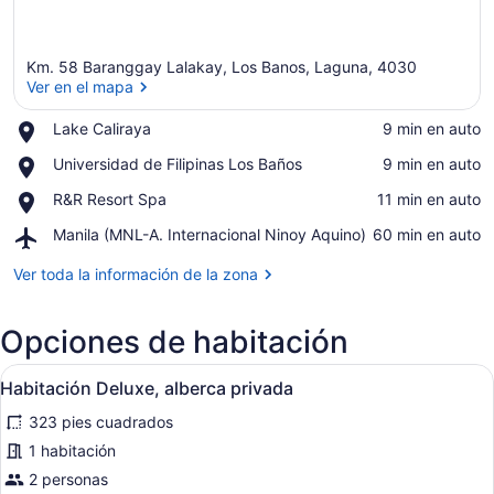
Km. 58 Baranggay Lalakay, Los Banos, Laguna, 4030
Ver en el mapa
Place,
Lake Caliraya
‪9 min en auto‬
Lake
Ver en el mapa
Place,
Universidad de Filipinas Los Baños
‪9 min en auto‬
Caliraya
Universidad
Place,
R&R Resort Spa
‪11 min en auto‬
de
R&R
Filipinas
Airport,
Manila (MNL-A. Internacional Ninoy Aquino)
‪60 min en auto‬
Resort
Los
Manila
Spa
Baños
(MNL-
Ver toda la información de la zona
A.
Internacional
Opciones de habitación
Ninoy
Aquino)
Abrir
Habitación de hotel con cama, bañe
3
Habitación Deluxe, alberca privada
todas
323 pies cuadrados
las
fotos
1 habitación
de
2 personas