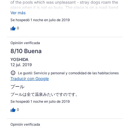
of the pools which was unpleasant - stray dogs roam the
place when it is not so busy. The place is on a road bend
where the vehicles are often traveling @ speed so be
Ver más
careful. The showers in the room were cold but bearable.
Se hospedó 1 noche en julio de 2019
The breakfast was nice and the staff were friendly on the
whole. 3/10
0
Opinión verificada
8/10 Buena
YOSHIDA
12 jul. 2019
Le gustó: Servicio y personal y comodidad de las habitaciones
Traducir con Google
プール
プールは全て温泉みたいですのです。
Se hospedó 1 noche en julio de 2019
0
Opinión verificada