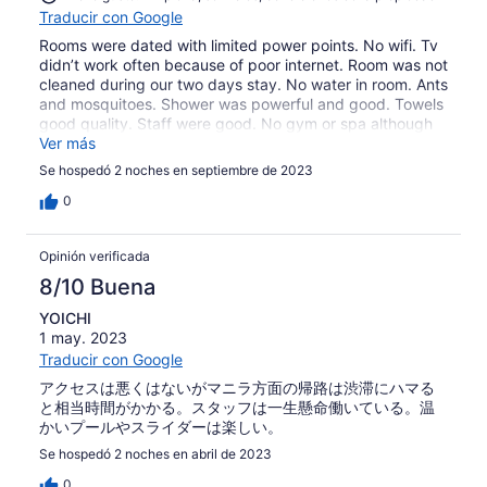
Traducir con Google
Rooms were dated with limited power points. No wifi. Tv
didn’t work often because of poor internet. Room was not
cleaned during our two days stay. No water in room. Ants
and mosquitoes. Shower was powerful and good. Towels
good quality. Staff were good. No gym or spa although
advertised. No bar
Ver más
Se hospedó 2 noches en septiembre de 2023
0
Opinión verificada
8/10 Buena
YOICHI
1 may. 2023
Traducir con Google
アクセスは悪くはないがマニラ方面の帰路は渋滞にハマる
と相当時間がかかる。スタッフは一生懸命働いている。温
かいプールやスライダーは楽しい。
Se hospedó 2 noches en abril de 2023
0