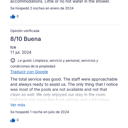
accommodations. Little or no hot water in the shower.
Se hospedó 2 noches en enero de 2024
0
Opinión verificada
8/10 Buena
Ice
11 jul. 2024
Le gustó: Limpieza, servicio y personal, servicios y
condiciones de la propiedad
Traducir con Google
The total service was good. The staff were approachable
and always ready to assist us. The only thing that I notice
was most of the pools are not available and not that
clean as well. We only enjoyed our stay in the room.
Cafeteria only have few food options and a bit pricey.
But it was a good thing that they are allowing guests to
Ver más
order thru online food delivery.
Se hospedó 1 noche en julio de 2024
0