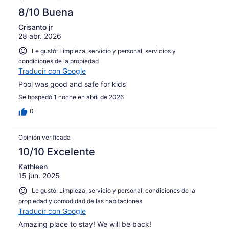
de
opiniones
2
43
8/10 Buena
de
opiniones
43
Crisanto jr
28 abr. 2026
opiniones
Le gustó: Limpieza, servicio y personal, servicios y
condiciones de la propiedad
Traducir con Google
Pool was good and safe for kids
Se hospedó 1 noche en abril de 2026
0
Opinión verificada
10/10 Excelente
Kathleen
15 jun. 2025
Le gustó: Limpieza, servicio y personal, condiciones de la
propiedad y comodidad de las habitaciones
Traducir con Google
Amazing place to stay! We will be back!