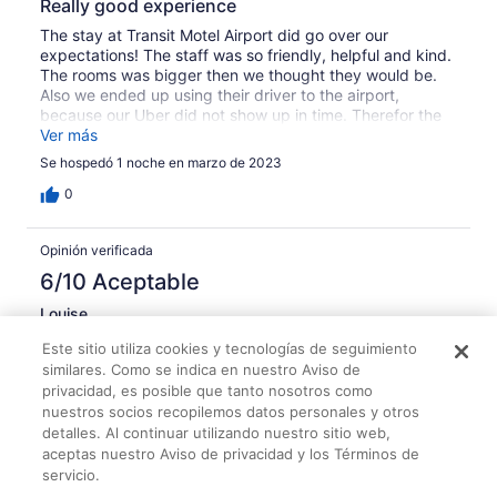
Really good experience
The stay at Transit Motel Airport did go over our
expectations! The staff was so friendly, helpful and kind.
The rooms was bigger then we thought they would be.
Also we ended up using their driver to the airport,
because our Uber did not show up in time. Therefor the
driver woke up in the middle of the night, without
Ver más
anything pre scheduled. The motel taxi was also cheaper
Se hospedó 1 noche en marzo de 2023
then Uber. A big thank you to the staff for taking such
good care of us, and making our stay great!
0
Opinión verificada
6/10 Aceptable
Louise
15 jun. 2024
Este sitio utiliza cookies y tecnologías de seguimiento
Le gustó: Limpieza y servicio y personal
similares. Como se indica en nuestro Aviso de
privacidad, es posible que tanto nosotros como
No le gustó: Comodidad de las habitaciones
nuestros socios recopilemos datos personales y otros
Traducir con Google
detalles. Al continuar utilizando nuestro sitio web,
Gets the job done
aceptas nuestro Aviso de privacidad y los Términos de
servicio.
We booked a night at the Transit Motel Airport to cool our