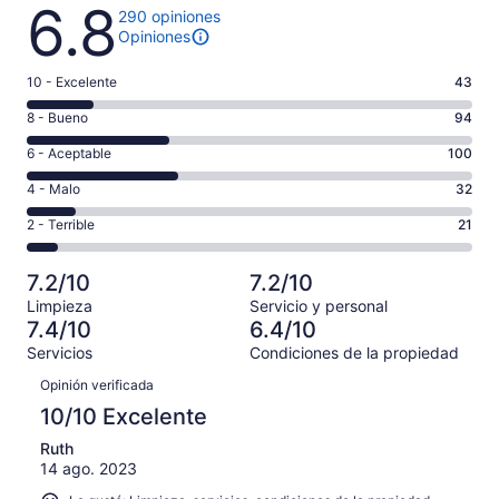
Opiniones
6.8
290 opiniones
Opiniones
Puntuación
10 - Excelente
43
de
Puntuación
8 - Bueno
94
10,
de
es
Puntuación
6 - Aceptable
100
8,
decir,
de
es
Puntuación
4 - Malo
32
Excelente.
6,
decir,
de
Basada
es
Puntuación
2 - Terrible
21
Bueno.
4,
en
decir,
de
Basada
es
43
Aceptable.
2,
en
decir,
7.2/10
7.2/10
de
Basada
es
94
Malo.
290
Limpieza
Servicio y personal
en
decir,
de
Basada
7.4/10
6.4/10
opiniones
100
Terrible.
290
en
Servicios
Condiciones de la propiedad
de
Basada
opiniones
32
Opiniones
290
en
Opinión verificada
de
opiniones
21
290
10/10 Excelente
de
opiniones
290
Ruth
14 ago. 2023
opiniones