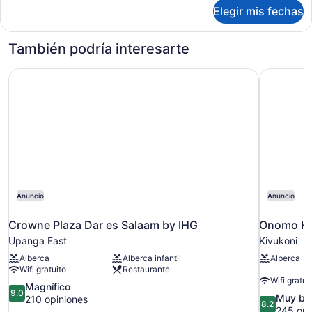
sobre
Elegir mis fechas
Habitación
básica
También podría interesarte
Crowne Plaza Dar es Salaam by IHG
Onomo Ho
Anuncio
Anuncio
Crowne Plaza Dar es Salaam by IHG
Onomo Ho
Upanga East
Kivukoni
Alberca
Alberca infantil
Alberca
Wifi gratuito
Restaurante
Wifi gratui
9.0
Magnífico
9.0
8.2
Muy bu
de
210 opiniones
8.2
de
245 opi
10,