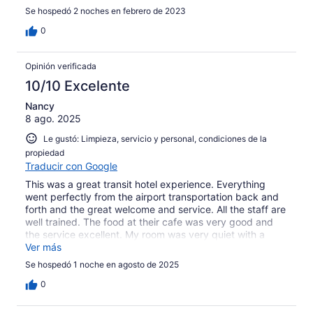
Se hospedó 2 noches en febrero de 2023
0
Opinión verificada
10/10 Excelente
Nancy
8 ago. 2025
Le gustó: Limpieza, servicio y personal, condiciones de la
propiedad
Traducir con Google
This was a great transit hotel experience. Everything
went perfectly from the airport transportation back and
forth and the great welcome and service. All the staff are
well trained. The food at their cafe was very good and
the service excellent. My room was very quiet with a
great shower and AC. I highly recommend travelers to
Ver más
stay here. Well worth the reasonable price.
Se hospedó 1 noche en agosto de 2025
0