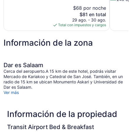
10,
Magnífico,
$68 por noche
Muy
210
El
$81 en total
bueno,
opiniones
precio
29 ago. - 30 ago.
245
actual
Total con impuestos y cargos
opiniones
es
de
Información de la zona
$81
Dar es Salaam
Cerca del aeropuerto.A 15 km de este hotel, podrás visitar
Mercado de Kariakoo y Catedral de San José. También, en un
radio de 15 km se ubican Monumento Askari y Universidad de
Dar es Salaam.
Ver más
Información de la propiedad
Transit Airport Bed & Breakfast