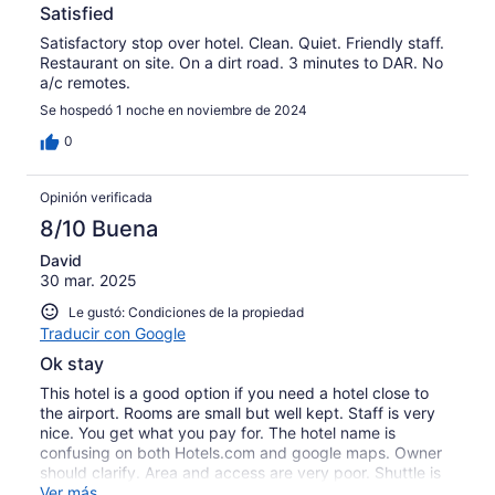
Satisfied
Satisfactory stop over hotel. Clean. Quiet. Friendly staff.
Restaurant on site. On a dirt road. 3 minutes to DAR. No
a/c remotes.
Se hospedó 1 noche en noviembre de 2024
0
Opinión verificada
8/10 Buena
David
30 mar. 2025
Le gustó: Condiciones de la propiedad
Traducir con Google
Ok stay
This hotel is a good option if you need a hotel close to
the airport. Rooms are small but well kept. Staff is very
nice. You get what you pay for. The hotel name is
confusing on both Hotels.com and google maps. Owner
should clarify. Area and access are very poor. Shuttle is
good.
Ver más