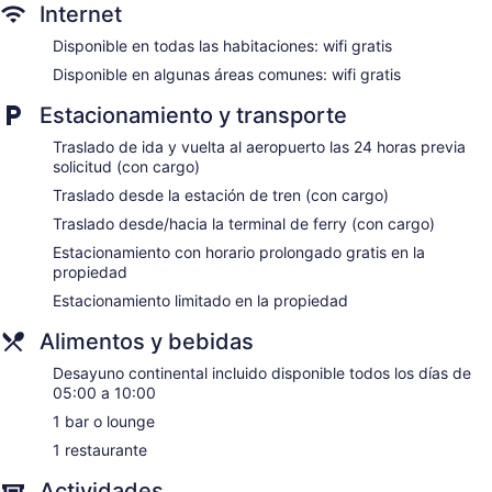
televisión LED. Los baños están equipados con regadera con
Internet
regadera tipo lluvia y amenidades de baño gratuitas.
Disponible en todas las habitaciones: wifi gratis
Los huéspedes pueden navegar en línea gracias al acceso a
wifi gratis. Entre las comodidades especialmente pensadas
Disponible en algunas áreas comunes: wifi gratis
para las personas en viaje de negocios se incluyen escritorio,
Estacionamiento y transporte
silla de escritorio y teléfono. Se proporciona servicio de
limpieza todos los días.
Traslado de ida y vuelta al aeropuerto las 24 horas previa
solicitud (con cargo)
Traslado desde la estación de tren (con cargo)
Traslado desde/hacia la terminal de ferry (con cargo)
Estacionamiento con horario prolongado gratis en la
propiedad
Estacionamiento limitado en la propiedad
Alimentos y bebidas
Desayuno continental incluido disponible todos los días de
05:00 a 10:00
1 bar o lounge
1 restaurante
Actividades