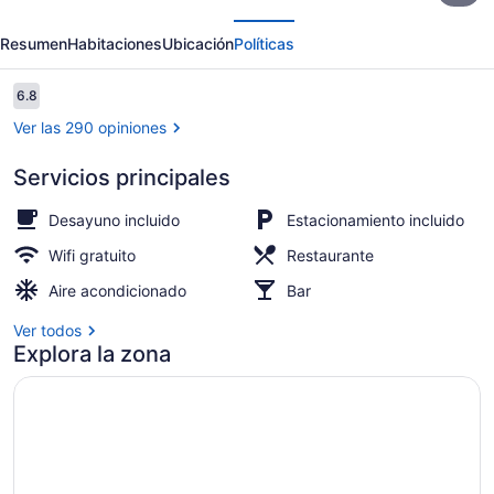
erior
Siguiente
Airport
Resumen
Habitaciones
Ubicación
Políticas
Bed
&
Opiniones
6.8
6.8 de 10,
Breakfast
Ver las 290 opiniones
Servicios principales
Exterior
Desayuno incluido
Estacionamiento incluido
Wifi gratuito
Restaurante
Aire acondicionado
Bar
Ver todos
Explora la zona