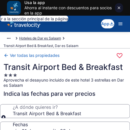
Usa la app
Ahorra al instante con descuentos para socios
en la app
Ir a la sección principal de la página
App
Hoteles de Dar es Salaam
Transit Airport Bed & Breakfast, Dar es Salaam
Ver todas las propiedades
Transit Airport Bed & Breakfast
Propiedad
Aprovecha el desayuno incluido de este hotel 3 estrellas en Dar
de
es Salaam
3.0
estrellas
Indica las fechas para ver precios
¿A dónde quieres ir?
Transit Airport Bed & Breakfast
Fechas