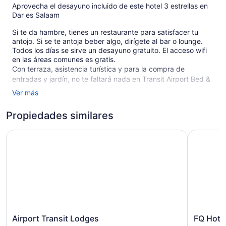
Aprovecha el desayuno incluido de este hotel 3 estrellas en
Dar es Salaam
Si te da hambre, tienes un restaurante para satisfacer tu
antojo. Si se te antoja beber algo, dirígete al bar o lounge.
Todos los días se sirve un desayuno gratuito. El acceso wifi
en las áreas comunes es gratis.
Con terraza, asistencia turística y para la compra de
entradas y jardín, no te faltará nada en Transit Airport Bed &
Breakfast, que es una propiedad de negocios. El un servicio
Ver más
de traslado desde/hacia el aeropuerto disponible las 24
horas y el traslado desde/hacia la terminal de ferry tienen un
Propiedades similares
costo adicional. Dispone de estacionamiento gratuito.
Airport Transit Lodges
Este hotel de 3 estrellas en Dar es Salaam permite fumar en
FQ Hotel
ciertas áreas.
1 edificio
1 piso
10 habitaciones
Continental
Guardería gratuita
Airport
FQ
Airport Transit Lodges
FQ Hote