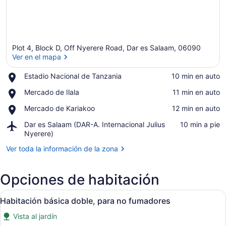
Plot 4, Block D, Off Nyerere Road, Dar es Salaam, 06090
Ver en el mapa
Place,
Estadio Nacional de Tanzania
‪10 min en auto‬
Estadio
Ver en el mapa
Place,
Mercado de Ilala
‪11 min en auto‬
Nacional
Mercado
de
Place,
Mercado de Kariakoo
‪12 min en auto‬
de
Tanzania
Mercado
Ilala
Airport,
Dar es Salaam (DAR-A. Internacional Julius
‪10 min a pie‬
de
Dar
Nyerere)
Kariakoo
es
Ver toda la información de la zona
Salaam
(DAR-
A.
Opciones de habitación
Internacional
Julius
Abrir
Una cama cuidadosamente tendida c
Nyerere)
26
Habitación básica doble, para no fumadores
todas
Vista al jardín
las