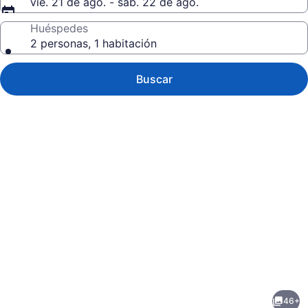
vie. 21 de ago. - sáb. 22 de ago.
Huéspedes
2 personas, 1 habitación
Buscar
Galería
de
fotos
de
46+
Transit