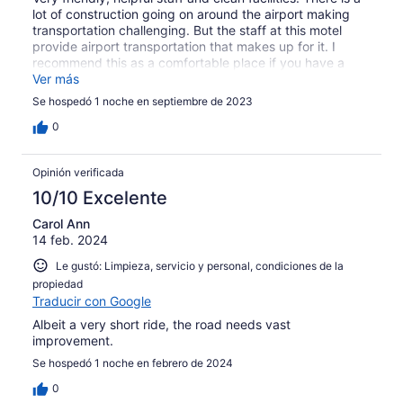
lot of construction going on around the airport making
transportation challenging. But the staff at this motel
provide airport transportation that makes up for it. I
recommend this as a comfortable place if you have a
layover at the Dar airport.
Ver más
Se hospedó 1 noche en septiembre de 2023
0
Opinión verificada
10/10 Excelente
Carol Ann
14 feb. 2024
Le gustó: Limpieza, servicio y personal, condiciones de la
propiedad
Traducir con Google
Albeit a very short ride, the road needs vast
improvement.
Se hospedó 1 noche en febrero de 2024
0