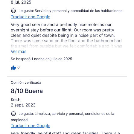
8 jul. 2025
Le gustó: Servicio y personal y comodidad de las habitaciones
Traducir con Google
Very good service and a perfectly nice motel as our
overnight stay before our flight. Our room was pretty
clean and quiet despite being in a noise part of town.
There was some sand on the floor and the bathroom had
the smell from outside but we felt comfortable and it was
exactly what we paid for and expected. The staff were
Ver más
very kind and helpful, especially Tatu who set up a table
Se hospedó 1 noche en julio de 2025
for us outside for dinner. She also organised an airport
transfer for us in the morning which made things
0
completely stress free!
Opinión verificada
8/10 Buena
Keith
2 sept. 2023
Le gustó: Limpieza, servicio y personal, condiciones de la
propiedad
Traducir con Google
Very friendly, helpful staff and clean facilities. There is a