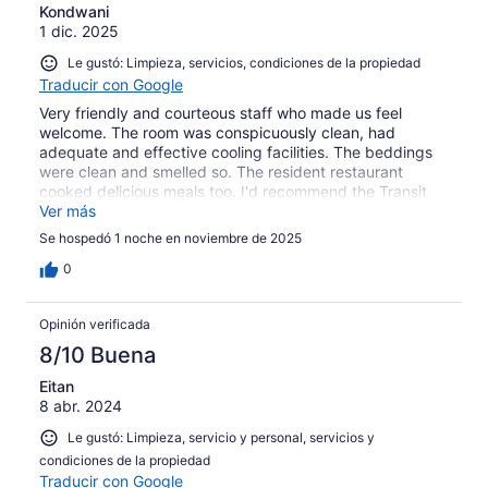
Kondwani
1 dic. 2025
Le gustó: Limpieza, servicios, condiciones de la propiedad
Traducir con Google
Very friendly and courteous staff who made us feel
welcome. The room was conspicuously clean, had
adequate and effective cooling facilities. The beddings
were clean and smelled so. The resident restaurant
cooked delicious meals too. I'd recommend the Transit
bed and breakfast to anyone coming to Dar es Salaam
Ver más
Se hospedó 1 noche en noviembre de 2025
0
Opinión verificada
8/10 Buena
Eitan
8 abr. 2024
Le gustó: Limpieza, servicio y personal, servicios y
condiciones de la propiedad
Traducir con Google