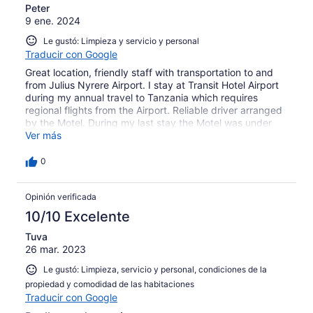
Peter
9 ene. 2024
Le gustó: Limpieza y servicio y personal
Traducir con Google
Great location, friendly staff with transportation to and
from Julius Nyrere Airport. I stay at Transit Hotel Airport
during my annual travel to Tanzania which requires
regional flights from the Airport. Reliable driver arranged
by the Motel. During my last stay the Motel was under
renovation and no longer had in-house food preparation
Ver más
with LONG waits for a meal. Hopefully this will be better
in 2024! A great value and pleasant experience.
0
Opinión verificada
10/10 Excelente
Tuva
26 mar. 2023
Le gustó: Limpieza, servicio y personal, condiciones de la
propiedad y comodidad de las habitaciones
Traducir con Google