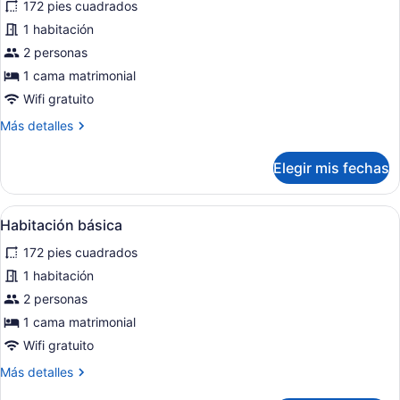
fotos
172 pies cuadrados
de
1 habitación
Habitación
2 personas
básica
1 cama matrimonial
doble,
Wifi gratuito
para
Más
Más detalles
no
detalles
fumadores
sobre
Elegir mis fechas
Habitación
básica
doble,
Abrir
Una cama con dosel, sábanas blan
12
para
Habitación básica
todas
no
172 pies cuadrados
fumadores
las
fotos
1 habitación
de
2 personas
Habitación
1 cama matrimonial
básica
Wifi gratuito
Más
Más detalles
detalles