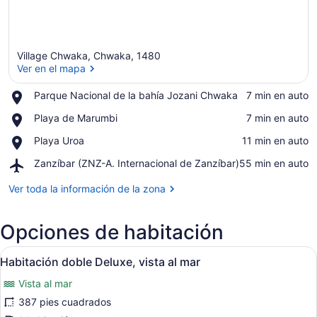
Village Chwaka, Chwaka, 1480
Ver en el mapa
Place,
Parque Nacional de la bahía Jozani Chwaka
‪7 min en auto‬
Parque
Ver en el mapa
Place,
Playa de Marumbi
‪7 min en auto‬
Nacional
Playa
de
Place,
Playa Uroa
‪11 min en auto‬
de
la
Playa
Marumbi
bahía
Airport,
Zanzíbar (ZNZ-A. Internacional de Zanzíbar)
‪55 min en auto‬
Uroa
Jozani
Zanzíbar
Chwaka
(ZNZ-
Ver toda la información de la zona
A.
Internacional
Opciones de habitación
de
Zanzíbar)
Abrir
Un dormitorio con una cama con do
20
Habitación doble Deluxe, vista al mar
todas
Vista al mar
las
fotos
387 pies cuadrados