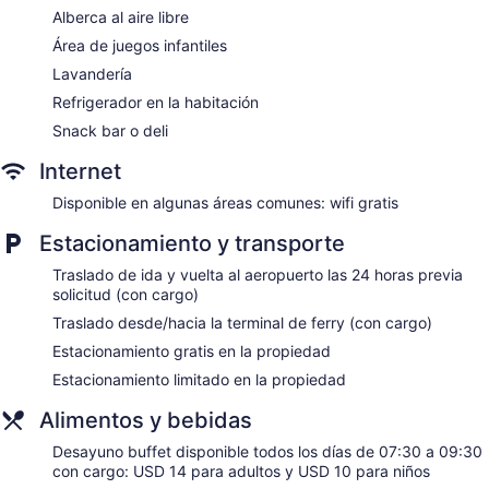
Check-in exprés
Alberca al aire libre
Check-out exprés
Área de juegos infantiles
Personal multilingüe
Lavandería
Resguardo de equipaje
Refrigerador en la habitación
Caja de seguridad en la recepción
Snack bar o deli
Asistencia turística y para la compra de entradas
Internet
Servicios de concierge
Disponible en algunas áreas comunes: wifi gratis
Terraza
Jardín
Estacionamiento y transporte
Asador
Traslado de ida y vuelta al aeropuerto las 24 horas previa
Servicio de salón de belleza
solicitud (con cargo)
Botones
Traslado desde/hacia la terminal de ferry (con cargo)
Áreas designadas para fumadores
Estacionamiento gratis en la propiedad
Bar o lounge
Estacionamiento limitado en la propiedad
Cafetería
Alimentos y bebidas
Restaurante
Desayuno buffet disponible todos los días de 07:30 a 09:30
con cargo: USD 14 para adultos y USD 10 para niños
Antonio Beach Hotel and Spa tiene 30 opciones de