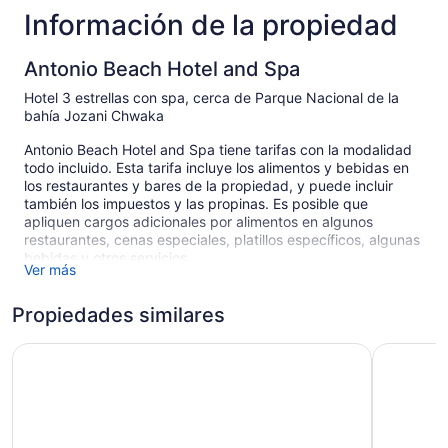
Información de la propiedad
Antonio Beach Hotel and Spa
Hotel 3 estrellas con spa, cerca de Parque Nacional de la
bahía Jozani Chwaka
Antonio Beach Hotel and Spa tiene tarifas con la modalidad
todo incluido. Esta tarifa incluye los alimentos y bebidas en
los restaurantes y bares de la propiedad, y puede incluir
también los impuestos y las propinas. Es posible que
apliquen cargos adicionales por alimentos en algunos
restaurantes, cenas especiales, platillos específicos, algunas
bebidas y otros servicios.
Ver más
Antonio Beach Hotel and Spa ofrece a sus huéspedes spa de
servicio completo y alberca al aire libre. Además de un
Propiedades similares
restaurante y una cafetería, hay snack bar o deli en las
instalaciones. Si se te antoja beber algo, dirígete al bar o
Pearl Beach Resort by Sansi
Kae Beach
lounge. Las áreas comunes cuentan con acceso a wifi gratis.
Con terraza, asadores y personal multilingüe, no te faltará
nada en Antonio Beach Hotel and Spa. El un servicio de
traslado desde/hacia el aeropuerto disponible las 24 horas y
el traslado desde/hacia la terminal de ferry tienen un costo