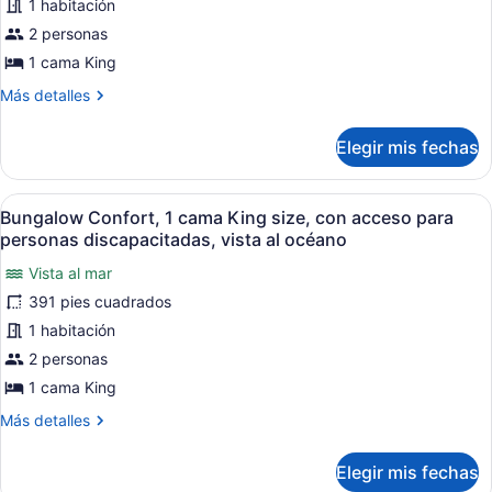
de
1 habitación
Habitación
2 personas
doble
1 cama King
Deluxe,
Más
Más detalles
vista
detalles
al
sobre
Elegir mis fechas
mar
Habitación
doble
Deluxe,
Abrir
Una hilera de cabañas con techo d
17
vista
Bungalow Confort, 1 cama King size, con acceso para
todas
al
personas discapacitadas, vista al océano
mar
las
Vista al mar
fotos
391 pies cuadrados
de
Bungalow
1 habitación
Confort,
2 personas
1
1 cama King
cama
Más
Más detalles
King
detalles
size,
sobre
Elegir mis fechas
Bungalow
con