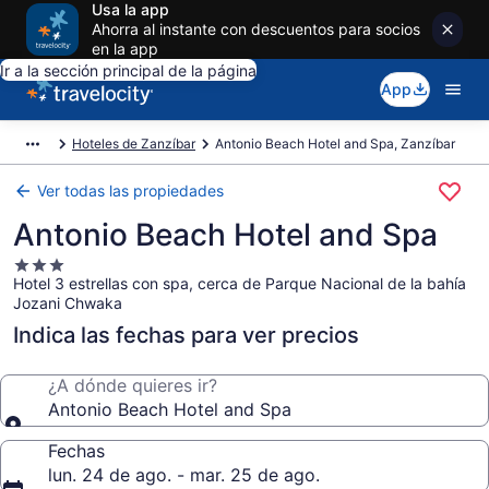
Usa la app
Ahorra al instante con descuentos para socios
en la app
Ir a la sección principal de la página
App
Hoteles de Zanzíbar
Antonio Beach Hotel and Spa, Zanzíbar
Ver todas las propiedades
Antonio Beach Hotel and Spa
Propiedad
Hotel 3 estrellas con spa, cerca de Parque Nacional de la bahía
de
Jozani Chwaka
3.0
estrellas
Indica las fechas para ver precios
¿A dónde quieres ir?
Antonio Beach Hotel and Spa
Fechas
lun. 24 de ago. - mar. 25 de ago.