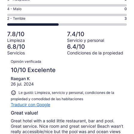
8,
decir,
de
es
Puntuación
4 - Malo
0
Excelente.
6,
decir,
de
Basada
es
Puntuación
2 - Terrible
3
Bueno.
4,
en
decir,
de
Basada
es
3
Aceptable.
2,
en
decir,
7.8/10
7.4/10
de
Basada
es
1
Malo.
7
Limpieza
Servicio y personal
en
decir,
de
Basada
6.8/10
6.4/10
opiniones
0
Terrible.
7
en
Servicios
Condiciones de la propiedad
de
Basada
opiniones
0
Opiniones
7
en
Opinión verificada
de
opiniones
3
7
10/10 Excelente
de
opiniones
7
Raegan K
26 jul. 2024
opiniones
Le gustó: Limpieza, servicio y personal, condiciones de la
propiedad y comodidad de las habitaciones
Traducir con Google
Great value!
Great hotel with a solid little restaurant, bar and pool.
Great service. Nice room and great service! Beach wasn’t
really accessible/nice but the pool was and ocean views