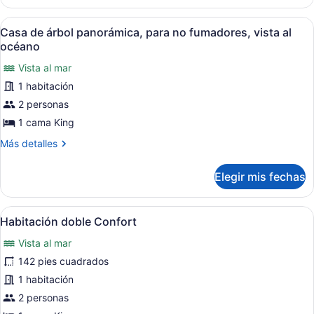
Confort,
acceso
1
Abrir
Una casa del árbol con estructura 
para
8
cama
Casa de árbol panorámica, para no fumadores, vista al
todas
personas
King
océano
size,
las
discapacitadas,
con
Vista al mar
fotos
vista
acceso
1 habitación
de
al
para
Casa
2 personas
océano
personas
discapacitadas,
de
1 cama King
vista
árbol
al
Más
Más detalles
panorámica,
océano
detalles
para
sobre
Elegir mis fechas
Casa
no
de
fumadores,
árbol
Abrir
Un dormitorio con cama de madera,
vista
5
panorámica,
Habitación doble Confort
todas
para
al
Vista al mar
no
las
océano
fumadores,
fotos
142 pies cuadrados
vista
de
1 habitación
al
Habitación
océano
2 personas
doble