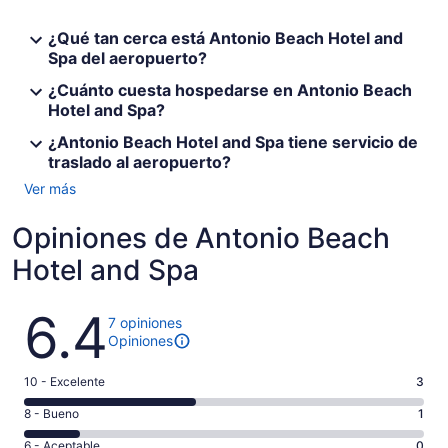
¿Qué tan cerca está Antonio Beach Hotel and
Spa del aeropuerto?
¿Cuánto cuesta hospedarse en Antonio Beach
Hotel and Spa?
¿Antonio Beach Hotel and Spa tiene servicio de
traslado al aeropuerto?
Ver más
Opiniones de Antonio Beach
Hotel and Spa
Opiniones
6.4
7 opiniones
Opiniones
Puntuación
10 - Excelente
3
de
Puntuación
8 - Bueno
1
10,
de
es
Puntuación
6 - Aceptable
0