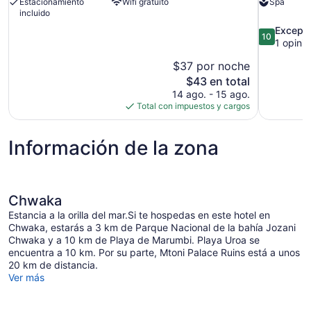
Estacionamiento
Wifi gratuito
Spa
incluido
10.0
Excepci
10
de
1 opinió
10,
$37 por noche
Excepcional
El
1
$43 en total
precio
opinión
14 ago. - 15 ago.
actual
Total con impuestos y cargos
es
de
Información de la zona
$43
Chwaka
Estancia a la orilla del mar.Si te hospedas en este hotel en
Chwaka, estarás a 3 km de Parque Nacional de la bahía Jozani
Chwaka y a 10 km de Playa de Marumbi. Playa Uroa se
encuentra a 10 km. Por su parte, Mtoni Palace Ruins está a unos
20 km de distancia.
Ver más