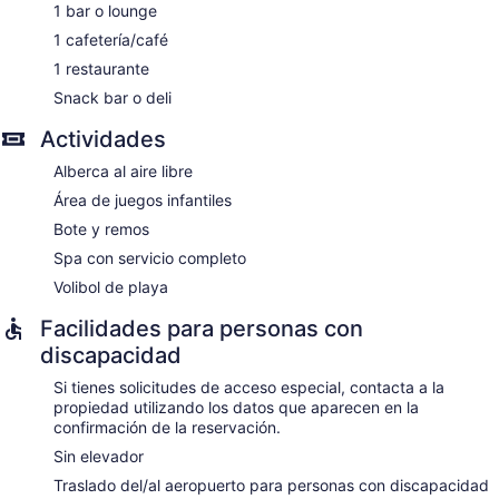
hospedaje con aire acondicionado, acceso por pasillos
1 bar o lounge
exteriores, minibar y caja de seguridad. Estas propiedades
1 cafetería/café
con mobiliario y decoración diferentes disponen de área de
descanso independiente. Se ofrecen refrigerador y cafetera
1 restaurante
y tetera.
Snack bar o deli
Los baños están equipados con regadera, batas, pantuflas y
amenidades de baño gratuitas. Los servicios para las
Actividades
personas que viajan por negocios incluyen escritorio y
Alberca al aire libre
teléfono. Se proporciona servicio nocturno de cortesía y
servicio de limpieza todos los días.
Área de juegos infantiles
Bote y remos
El spa de la propiedad dispone de 2 salas de tratamiento,
que incluyen salas para parejas y áreas de tratamiento al
Spa con servicio completo
aire libre. Se ofrecen servicios como tratamientos faciales,
Volibol de playa
envolturas corporales, exfoliaciones corporales y
tratamientos corporales. El spa abre todos los días.
Facilidades para personas con
discapacidad
Si tienes solicitudes de acceso especial, contacta a la
propiedad utilizando los datos que aparecen en la
confirmación de la reservación.
Sin elevador
Traslado del/al aeropuerto para personas con discapacidad