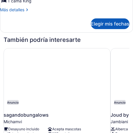
1 cama King
Confort
Más
Más detalles
detalles
sobre
Elegir mis fechas
Habitación
doble
Confort
También podría interesarte
sagandobungalows
Joud by t
Anuncio
Anuncio
sagandobungalows
Joud by t
Michamvi
Jambiani
Desayuno incluido
Acepta mascotas
Alberca