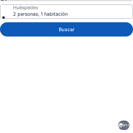
Huéspedes
2 personas, 1 habitación
Buscar
Galería
de
fotos
de
91+
Antonio