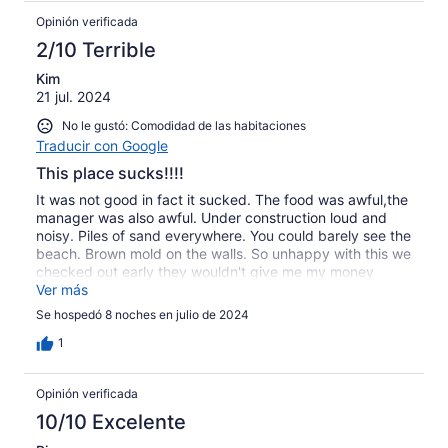
Opinión verificada
2/10 Terrible
Kim
21 jul. 2024
No le gustó: Comodidad de las habitaciones
Traducir con Google
This place sucks!!!!
It was not good in fact it sucked. The food was awful,the
manager was also awful. Under construction loud and
noisy. Piles of sand everywhere. You could barely see the
beach. Brown mold on the walls. So unhappy with this we
checked out early they wouldn't give me my money
back. Hotels you would not refund my money. So you
Ver más
suck also will never do business with again. Thanks for
Se hospedó 8 noches en julio de 2024
nothing. You ruined my holiday.😡
1
Opinión verificada
10/10 Excelente