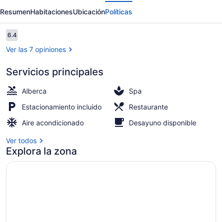
erior
Siguiente
Beach
Resumen
Habitaciones
Ubicación
Políticas
Hotel
and
Opiniones
6.4
6.4 de 10,
Spa
Ver las 7 opiniones
Servicios principales
Alberca al aire libre, sombrillas en
Alberca
Spa
Estacionamiento incluido
Restaurante
Aire acondicionado
Desayuno disponible
Ver todos
Explora la zona