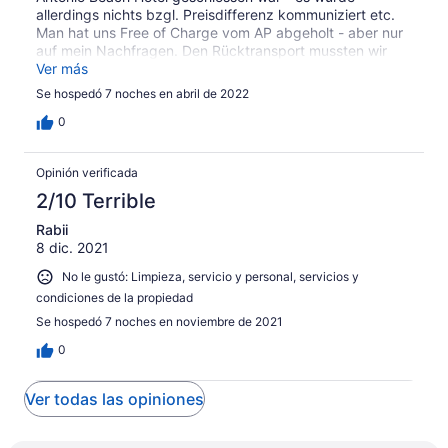
allerdings nichts bzgl. Preisdifferenz kommuniziert etc.
Man hat uns Free of Charge vom AP abgeholt - aber nur
auf mein Nachfragen. Den Rücktransport mussten wir
selbst bezahlen. Das Filao Beach ist eine einfach
Ver más
Unterkunft, welche uns aber sehr gut gefallen hat -
Se hospedó 7 noches en abril de 2022
sensationelles Essen, sehr nettes und freundliches
Personal. Uns gefällt das ursprüngliche, auch die Ebbe
0
und Flut am Strand. Weit weg von den vielen anderen
Touristen. Vielen Dank wir werden Zanzibar bald wieder
Opinión verificada
besuchen. Liebe Grüße Heike&Martin
2/10 Terrible
Rabii
8 dic. 2021
No le gustó: Limpieza, servicio y personal, servicios y
condiciones de la propiedad
Se hospedó 7 noches en noviembre de 2021
0
Ver todas las opiniones