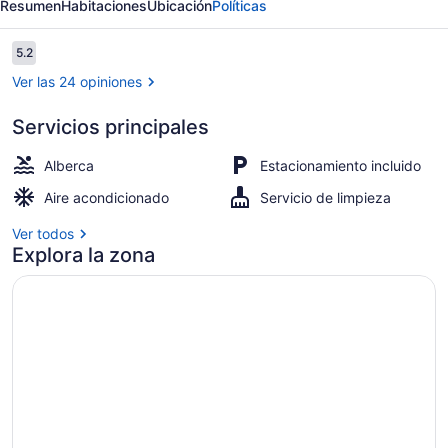
Resumen
Habitaciones
Ubicación
Políticas
Pansol
Opiniones
5.2
5.2 de 10,
Ver las 24 opiniones
Servicios principales
Alberca al aire libre
Alberca
Estacionamiento incluido
Aire acondicionado
Servicio de limpieza
Ver todos
Explora la zona