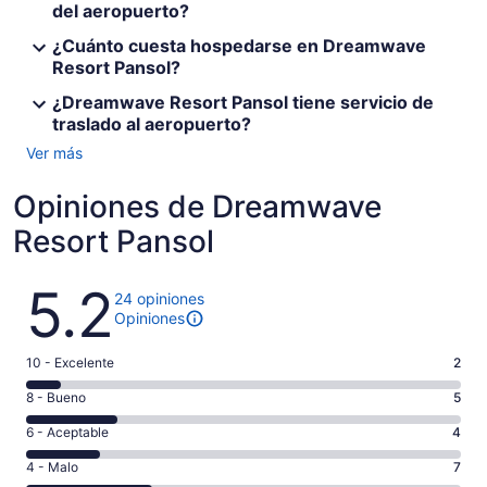
del aeropuerto?
¿Cuánto cuesta hospedarse en Dreamwave
Resort Pansol?
¿Dreamwave Resort Pansol tiene servicio de
traslado al aeropuerto?
Ver más
Opiniones de Dreamwave
Resort Pansol
Opiniones
5.2
24 opiniones
Opiniones
Puntuación
10 - Excelente
2
de
Puntuación
8 - Bueno
5
10,
de
es
Puntuación
6 - Aceptable
4
8,
decir,
de
es
Puntuación
4 - Malo
7
Excelente.
6,
decir,