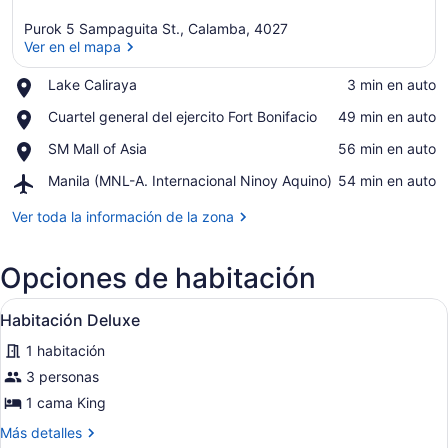
Purok 5 Sampaguita St., Calamba, 4027
Ver en el mapa
Place,
Lake Caliraya
‪3 min en auto‬
Lake
Ver en el mapa
Place,
Cuartel general del ejercito Fort Bonifacio
‪49 min en auto‬
Caliraya
Cuartel
Place,
SM Mall of Asia
‪56 min en auto‬
general
SM
del
Airport,
Manila (MNL-A. Internacional Ninoy Aquino)
‪54 min en auto‬
Mall
ejercito
Manila
of
Fort
(MNL-
Ver toda la información de la zona
Asia
Bonifacio
A.
Internacional
Opciones de habitación
Ninoy
Aquino)
Abrir
Una habitación de hotel con una c
2
Habitación Deluxe
todas
1 habitación
las
fotos
3 personas
de
1 cama King
Habitación
Más
Más detalles
Deluxe