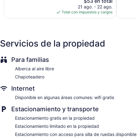
El
$53 en total
bueno,
precio
64
21 ago. - 22 ago.
actual
opiniones
Total con impuestos y cargos
es
de
$53
Servicios de la propiedad
Para familias
Alberca al aire libre
Chapoteadero
Internet
Disponible en algunas áreas comunes: wifi gratis
Estacionamiento y transporte
Estacionamiento gratis en la propiedad
Estacionamiento limitado en la propiedad
Estacionamiento con acceso para silla de ruedas disponible