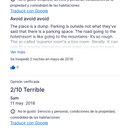
propiedad y comodidad de las habitaciones
Traducir con Google
Avoid avoid avoid
The place is a dump. Parking is outside not what they’ve
said that there is a parking space. The road going to the
hotel/resort is like going to the mountains- it’s so rough.
The so called ‘superior room’is a box room- literally. It can
only fit a double bed and a small toilet, no room to even
manuever and if there are 2 of you then u won’t be able
Ver más
to move. No room for luggage or personal belongings.
Se hospedó 2 noches en mayo de 2018
Room is directly overlooking the pool which is a ‘public’
pool so not just for guests. We arrived at 11pm and the
0
place is so noisy with people swimming and having
karaoke. So if you wanted a quiet night there’s no chance
Opinión verificada
for that. We ended up not staying and just paid for it as
it’s too late for a refund. The pictures are deceiving
2/10 Terrible
cause the rooms which are pretty and looks big would
Sam
cost you 20,000 Filipino peso or £284 per night.
11 may. 2018
No le gustó: Servicio y personal, condiciones de la propiedad,
comodidad de las habitaciones
Traducir con Google