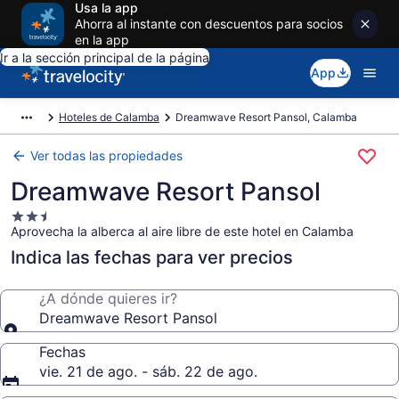
Usa la app
Ahorra al instante con descuentos para socios
en la app
Ir a la sección principal de la página
App
Hoteles de Calamba
Dreamwave Resort Pansol, Calamba
Ver todas las propiedades
Dreamwave Resort Pansol
Propiedad
Aprovecha la alberca al aire libre de este hotel en Calamba
de
2.5
Indica las fechas para ver precios
estrellas
¿A dónde quieres ir?
Dreamwave Resort Pansol
Fechas
vie. 21 de ago. - sáb. 22 de ago.