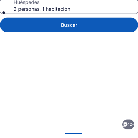
Huéspedes
2 personas, 1 habitación
Buscar
Galería
de
fotos
de
42+
Dreamwave
erior
Siguiente
Resort