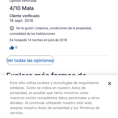
Opinión verificada
4/10 Mala
Cliente verificado
18 sept. 2018
No le gustó: Limpieza, condiciones de la propiedad,
comodidad de las habitaciones
Se hospedó 14 noches en julio de 2018
0
Ver todas las opiniones
Explora más formas de
viajar con Travelocity
Este sitio utiliza cookies y tecnologías de seguimiento
similares. Como se indica en nuestro Aviso de
privacidad, es posible que tanto nosotros como
nuestros socios recopilemos datos personales y otros
detalles. Al continuar utilizando nuestro sitio web,
Hospedajes
Vuelos
Autos
Paquetes
Rentas vacacionales
aceptas nuestro Aviso de privacidad y los Términos de
servicio.
Casa Ru-a charming 2 bedroom house in Calamba