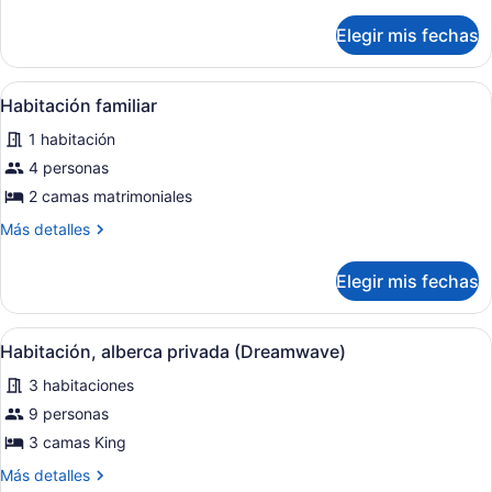
detalles
sobre
Elegir mis fechas
Habitación
Deluxe
Abrir
Una habitación de hotel con dos ca
3
Habitación familiar
todas
1 habitación
las
fotos
4 personas
de
2 camas matrimoniales
Habitación
Más
Más detalles
familiar
detalles
sobre
Elegir mis fechas
Habitación
familiar
Abrir
Un dormitorio con cama blanca, escr
13
Habitación, alberca privada (Dreamwave)
todas
3 habitaciones
las
fotos
9 personas
de
3 camas King
Habitación,
Más
Más detalles
alberca