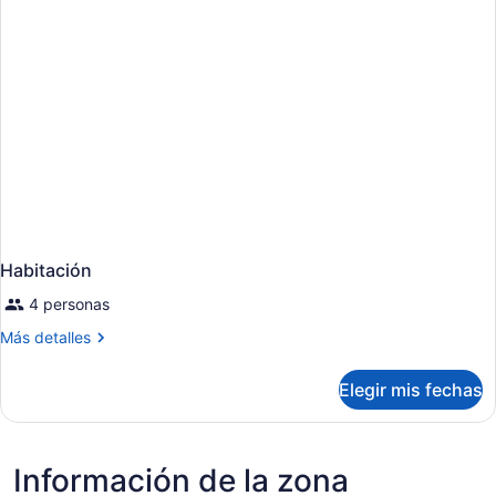
Habitación
4 personas
Más
Más detalles
detalles
sobre
Elegir mis fechas
Habitación
Información de la zona