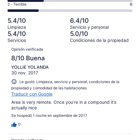
de
Basada
es
Puntuación
2 - Terrible
6
Bueno.
4,
en
decir,
de
Basada
es
2
Aceptable.
2,
en
decir,
5.4/10
6.4/10
de
Basada
es
5
Malo.
24
Limpieza
Servicio y personal
en
decir,
de
Basada
5.4/10
5.0/10
opiniones
4
Terrible.
24
en
Servicios
Condiciones de la propiedad
de
Basada
opiniones
7
Opiniones
24
en
Opinión verificada
de
opiniones
6
24
8/10 Buena
de
opiniones
24
YOLLIE YOLANDA
30 nov. 2017
opiniones
Le gustó: Limpieza, servicio y personal, condiciones de la
propiedad y comodidad de las habitaciones
Traducir con Google
Area is very remote. Once you’re in a compound it’s
actually nice
Se hospedó 1 noche en septiembre de 2017
0