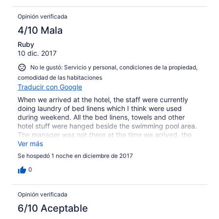
Opinión verificada
4/10 Mala
Ruby
10 dic. 2017
No le gustó: Servicio y personal, condiciones de la propiedad,
comodidad de las habitaciones
Traducir con Google
When we arrived at the hotel, the staff were currently
doing laundry of bed linens which I think were used
during weekend. All the bed linens, towels and other
hotel stuff were hanged beside the swimming pool area.
The manager was not there at the time we arrived, the
Manager provided only 1 key for family room where in
Ver más
fact we paid two rooms. So we need to asked for another
Se hospedó 1 noche en diciembre de 2017
key to accommodate our relatives we reserved with
another room. In the morning when we were preparing to
0
check out, the electricity was gone due to short circuit in
one of the lamp post outside the resort. The resort do not
Opinión verificada
have generator so we were obliged to take a bath
downstairs because there were no water in the showers
6/10 Aceptable
already in the second floor. It was an overnight hassle for