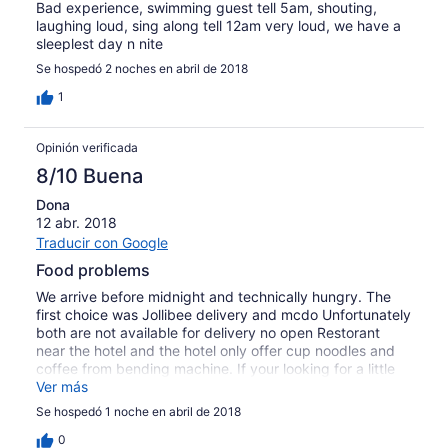
had to once again teach her to count all the way to five.
Bad experience, swimming guest tell 5am, shouting,
EVERYTHING but the pool itself was a total
laughing loud, sing along tell 12am very loud, we have a
disappointment! Quite frankly we wouldn't stay there
sleeplest day n nite
again if the stay was free.
Se hospedó 2 noches en abril de 2018
1
Opinión verificada
8/10 Buena
Dona
12 abr. 2018
Traducir con Google
Food problems
We arrive before midnight and technically hungry. The
first choice was Jollibee delivery and mcdo Unfortunately
both are not available for delivery no open Restorant
near the hotel and the hotel only offer cup noodles and
coffee from bending machine. If your looking for a little
hideout for a cheap price this could be your choice.
Ver más
Se hospedó 1 noche en abril de 2018
0