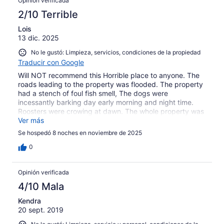
Opinión verificada
2/10 Terrible
Lois
13 dic. 2025
No le gustó: Limpieza, servicios, condiciones de la propiedad
Traducir con Google
Will NOT recommend this Horrible place to anyone. The
roads leading to the property was flooded. The property
had a stench of foul fish smell, The dogs were
incessantly barking day early morning and night time.
Roosters were crowing at dawn. The whole property was
rundown and dirty. The beds were worn out and
Ver más
uncomfortable. The staff was nice but that is the only
Se hospedó 8 noches en noviembre de 2025
positive thing about the whole place. Karaoke was so
loud until 3am. The pool water was being changed every
0
2 or 3 days but they do not clean pool itself. The room
smells musty and there were molds on the baseboard.
Opinión verificada
4/10 Mala
Kendra
20 sept. 2019