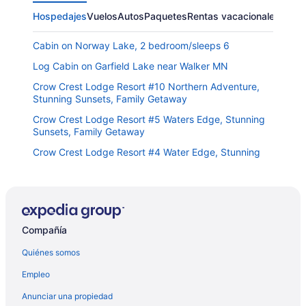
Hospedajes
Vuelos
Autos
Paquetes
Rentas vacacionales
Cabin on Norway Lake, 2 bedroom/sleeps 6
Log Cabin on Garfield Lake near Walker MN
Crow Crest Lodge Resort #10 Northern Adventure,
Stunning Sunsets, Family Getaway
Crow Crest Lodge Resort #5 Waters Edge, Stunning
Sunsets, Family Getaway
Crow Crest Lodge Resort #4 Water Edge, Stunning
Sunsets, Family Getaway
Crooked camper with stunning views just steps from
the lake
Modern Lakeside Chalet on Crow Wing Chain w/
Compañía
Dock!
Cabin 110 - Pet Friendly/Open Loft/ Modern/Clean
Quiénes somos
Walker Hotel
Empleo
Longbow - Leech| Lakeside |Bar|GameRm|Golf
Anunciar una propiedad