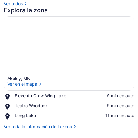
Ver todos
Explora la zona
Akeley, MN
Ver en el mapa
Place,
Eleventh Crow Wing Lake
‪9 min en auto‬
Eleventh
Ver en el mapa
Place,
Teatro Woodtick
‪9 min en auto‬
Crow
Teatro
Wing
Place,
Long Lake
‪11 min en auto‬
Woodtick
Lake
Long
Lake
Ver toda la información de la zona