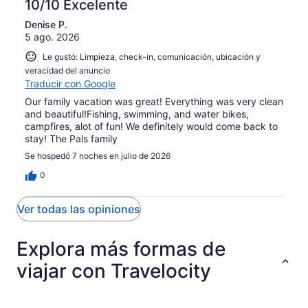
opiniones
10/10 Excelente
0
1
en
de
opiniones
Denise P.
0
1
5 ago. 2026
de
opiniones
1
Le gustó: Limpieza, check-in, comunicación, ubicación y
opiniones
veracidad del anuncio
Traducir con Google
Our family vacation was great! Everything was very clean
and beautiful!Fishing, swimming, and water bikes,
campfires, alot of fun! We definitely would come back to
stay! The Pals family
Se hospedó 7 noches en julio de 2026
0
Ver todas las opiniones
Explora más formas de
viajar con Travelocity