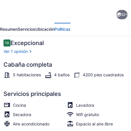
de
52+
New
erior
Siguiente
Listing!
Resumen
Servicios
Ubicación
Políticas
Lovely
5
Opiniones
Excepcional
10
10 de 10,
bed/bath
Ver 1 opinión
home,
Cabaña completa
sand
Smart TV, chimenea, videojuegos 
beach
5 habitaciones
4 baños
4200 pies cuadrados
on
Howard
Servicios principales
Lake-
Cocina
Lavadora
Akeley/Walker
Secadora
Wifi gratuito
Aire acondicionado
Espacio al aire libre