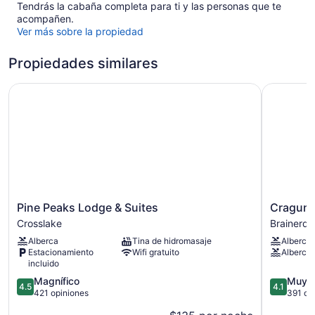
Tendrás la cabaña completa para ti y las personas que te
acompañen.
Ver más sobre la propiedad
Propiedades similares
Pine Peaks Lodge & Suites
Cragun's 
Pine
Cragun's
Pine Peaks Lodge & Suites
Cragun's
Peaks
Resort
Crosslake
Brainerd
Lodge
&
Alberca
Tina de hidromasaje
Alberca
&
Hotel
Estacionamiento
Wifi gratuito
Alberca i
Suites
Brainerd
incluido
Crosslake
4.5
4.1
Magnífico
Muy 
4.5
4.1
de
de
421 opiniones
391 op
5,
5,