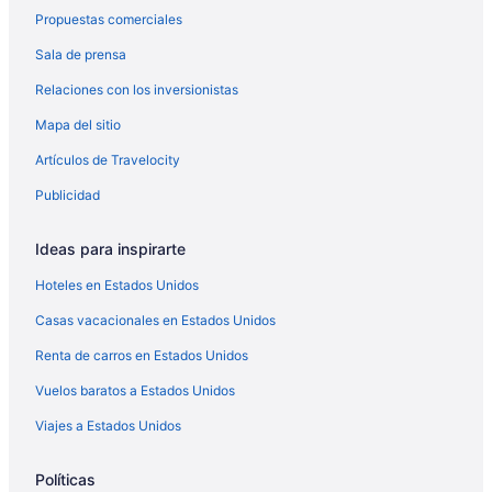
Leech Lake B&B
Propuestas comerciales
Horseshoe Bay Lodge
Sala de prensa
Leech Lake Resort Bed & Breakfast
Relaciones con los inversionistas
Full Log Family Lodge - private dock/beach & fire pit
Mapa del sitio
Webb Lake, Hackensack, Northern MN - 3 Bedroom,
Artículos de Travelocity
Sleeps 6 - Cabin #3 Blue Water
The Cabin on Baby Lake: Charming Log Cabin
Publicidad
Getaway
Rustic Cozy Cabin on Island Lake w/ Fire Pit, Dock
Ideas para inspirarte
Historic Lodge on 48 Acres Overlooking Long Lake
Hoteles en Estados Unidos
Updated for Accessibility
Casas vacacionales en Estados Unidos
Crow Wing Crest Resort
Renta de carros en Estados Unidos
A-Frame Tiny House Tucked into the Northwoods
Vuelos baratos a Estados Unidos
Viajes a Estados Unidos
Políticas