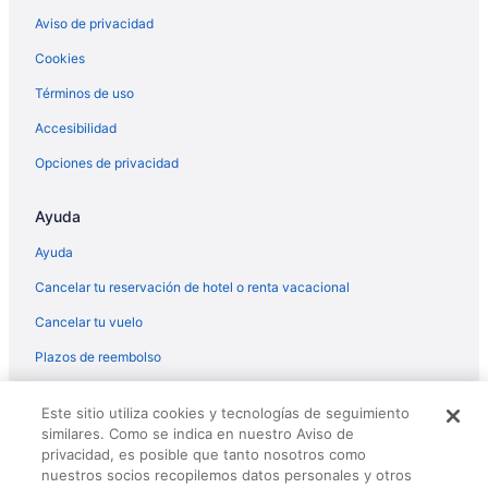
Aviso de privacidad
Cookies
Términos de uso
Accesibilidad
Opciones de privacidad
Ayuda
Ayuda
Cancelar tu reservación de hotel o renta vacacional
Cancelar tu vuelo
Plazos de reembolso
© 2026 Travelscape LLC, an Expedia Group company. All rights
Este sitio utiliza cookies y tecnologías de seguimiento
reserved. Travelocity, the Stars Design, and The Roaming Gnome
similares. Como se indica en nuestro Aviso de
Design are trademarks or registered trademarks of Travelscape LLC.
CST# 2083930-50.
privacidad, es posible que tanto nosotros como
nuestros socios recopilemos datos personales y otros