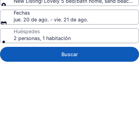
New Listing! Lovely 5 bed/bath home, sand beach o
Fechas
jue. 20 de ago. - vie. 21 de ago.
Huéspedes
2 personas, 1 habitación
Buscar
Galería
de
fotos