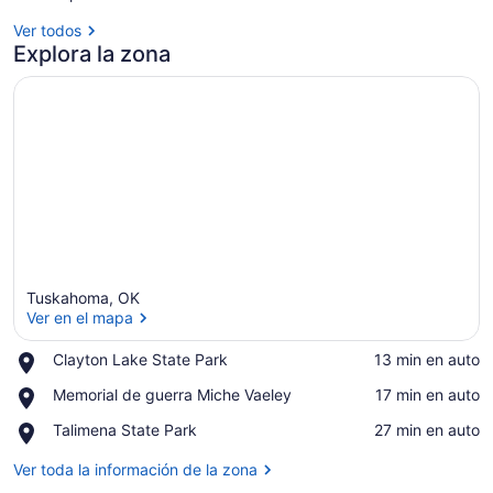
Ver todos
Explora la zona
Tuskahoma, OK
Ver en el mapa
Place,
Clayton Lake State Park
‪13 min en auto‬
Clayton
Ver en el mapa
Place,
Memorial de guerra Miche Vaeley
‪17 min en auto‬
Lake
Memorial
State
Place,
Talimena State Park
‪27 min en auto‬
de
Park
Talimena
guerra
State
Ver toda la información de la zona
Miche
Park
Vaeley