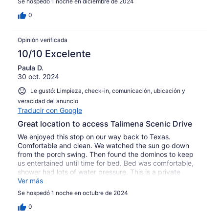
Se hospedó 1 noche en diciembre de 2024
0
Opinión verificada
10/10 Excelente
Paula D.
30 oct. 2024
Le gustó: Limpieza, check-in, comunicación, ubicación y
veracidad del anuncio
Traducir con Google
Great location to access Talimena Scenic Drive
We enjoyed this stop on our way back to Texas.
Comfortable and clean. We watched the sun go down
from the porch swing. Then found the dominos to keep
us entertained until time for bed. Bed was comfortable,
shower had lots of water pressure. This is a private
option for people who aren’t in the mood for a hotel.
Ver más
Se hospedó 1 noche en octubre de 2024
0