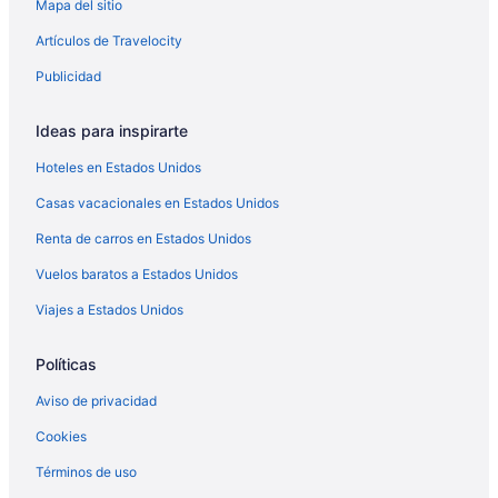
Mapa del sitio
Luxury Cabin adjoining Robber's Cave State Park
Artículos de Travelocity
Gorgeous Mountain Lodge on Privately-Owned Lake
- Sleeps 30!
Publicidad
Sportsman Inn and Suites
Ideas para inspirarte
Unique Log House nestled in the woods near Billy
Creek.
Hoteles en Estados Unidos
Log Cabin with Million Dollar View! “The Time Out”
Casas vacacionales en Estados Unidos
Secluded property
Renta de carros en Estados Unidos
Motel 6 McAlester, OK
Vuelos baratos a Estados Unidos
Viajes a Estados Unidos
Políticas
Aviso de privacidad
Cookies
Términos de uso