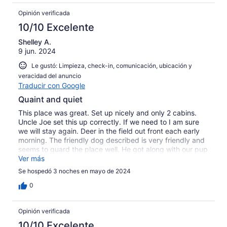
Opinión verificada
10/10 Excelente
Shelley A.
9 jun. 2024
Le gustó: Limpieza, check-in, comunicación, ubicación y
veracidad del anuncio
Traducir con Google
Quaint and quiet
This place was great. Set up nicely and only 2 cabins.
Uncle Joe set this up correctly. If we need to I am sure
we will stay again. Deer in the field out front each early
morning. The friendly dog described is very friendly and
seems to guard the place well. He got along with our pup
easily. Good job Uncle Joe.
Ver más
Se hospedó 3 noches en mayo de 2024
0
Opinión verificada
10/10 Excelente