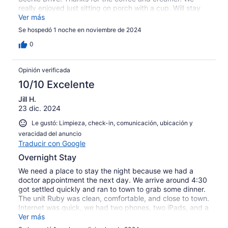
really enjoyed just sitting on porch with a cup. Will stay
here again.
Ver más
Se hospedó 1 noche en noviembre de 2024
0
Opinión verificada
10/10 Excelente
Jill H.
23 dic. 2024
Le gustó: Limpieza, check-in, comunicación, ubicación y
veracidad del anuncio
Traducir con Google
Overnight Stay
We need a place to stay the night because we had a
doctor appointment the next day. We arrive around 4:30
got settled quickly and ran to town to grab some dinner.
The unit Ruby was clean, comfortable, and close to town.
Internet was quick, we had two phones, two iPads, and a
lap top all on at the same time. We would definitely stay
Ver más
again.