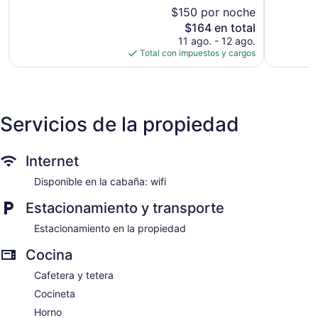
5,
Muy
$150 por noche
Bueno,
bueno,
El
$164 en total
403
459
precio
opiniones
11 ago. - 12 ago.
opiniones
actual
Total con impuestos y cargos
es
de
$164
Servicios de la propiedad
Internet
Disponible en la cabaña: wifi
Estacionamiento y transporte
Estacionamiento en la propiedad
Cocina
Cafetera y tetera
Cocineta
Horno