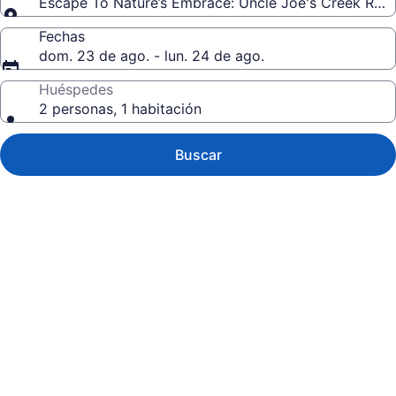
Escape To Nature’s Embrace: Uncle Joe'
Fechas
dom. 23 de ago. - lun. 24 de ago.
Huéspedes
2 personas, 1 habitación
Buscar
Galería
de
fotos