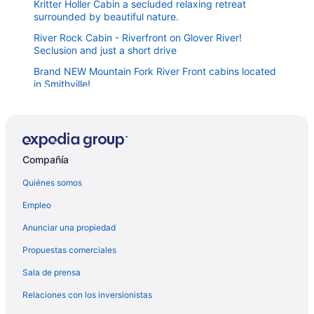
Kritter Holler Cabin a secluded relaxing retreat
surrounded by beautiful nature.
River Rock Cabin - Riverfront on Glover River!
Seclusion and just a short drive
Brand NEW Mountain Fork River Front cabins located
in Smithville!
Secluded Getaway ! ! - Eagle Creek Cottage - Pet
friendly!
Merging Waters - Native Stone, couples cabin in the
Ouachita Mts-with STARLINK
Compañía
5 BR Cabin ON THE RIVER with PRIVATE ISLAND
Quiénes somos
access, kayaks included!
Empleo
Dawn's Early Peak - Modern cabin w/ birds-eye view
Discounted Rates
Anunciar una propiedad
Hot tub! 25-30 Minutes N of Broken Bow Lake! River
Propuestas comerciales
View. High Speed Fiber Wifi!
Sala de prensa
Bear Mountain Lakehouse on Privately-Owned Lake
Relaciones con los inversionistas
Travelers Inn Motel