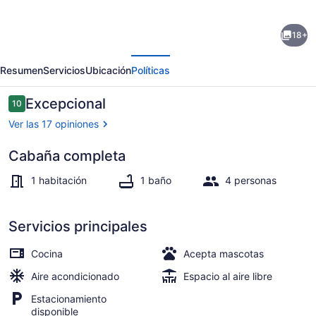
de
18+
Escape
erior
Siguiente
To
Resumen
Servicios
Ubicación
Políticas
Nature’s
Embrace:
Opiniones
Excepcional
10
10 de 10,
Uncle
Ver las 17 opiniones
Joe's
Cabaña completa
Creek
Exterior
Retreat
1 habitación
1 baño
4 personas
-
Ruby's
Servicios principales
Cabin
Cocina
Acepta mascotas
Aire acondicionado
Espacio al aire libre
Estacionamiento
disponible