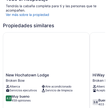
Tendrás la cabaña completa para ti y las personas que te
acompañen.
Ver más sobre la propiedad
Propiedades similares
New Hochatown Lodge
HiWay Inn
New
HiWay
New Hochatown Lodge
HiWay I
Hochatown
Inn
Broken Bow
Broken B
Lodge
Express
Alberca
Aire acondicionado
Alberca
Broken
of
Servicios ejecutivos
Servicio de limpieza
Acepta 
Bow
Broken
4.0
Bow
Muy bueno
4.0
3.6
Buen
de
Broken
459 opiniones
3.6
de
403 op
5,
Bow