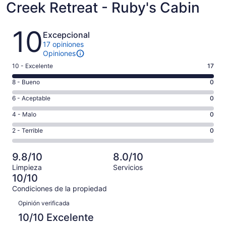
Creek Retreat - Ruby's Cabin
Opiniones
10
Excepcional
17 opiniones
Opiniones
Puntuación
10 - Excelente
17
de
Puntuación
8 - Bueno
0
10,
de
es
Puntuación
6 - Aceptable
0
8,
decir,
de
es
Puntuación
4 - Malo
0
Excelente.
6,
decir,
de
Basada
es
Puntuación
2 - Terrible
0
Bueno.
4,
en
decir,
de
Basada
es
17
Aceptable.
2,
en
decir,
9.8/10
8.0/10
de
Basada
es
0
Malo.
17
Limpieza
Servicios
en
decir,
de
Basada
10/10
opiniones
0
Terrible.
17
en
Condiciones de la propiedad
de
Basada
opiniones
0
Opiniones
17
en
Opinión verificada
de
opiniones
0
17
10/10 Excelente
de
opiniones