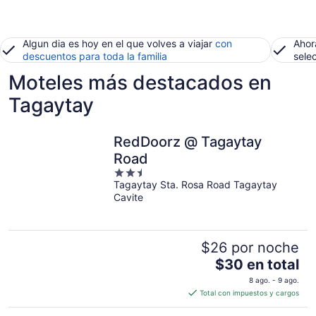
Algun dia es hoy en el que volves a viajar
con
Ahor
descuentos para toda la familia
sele
Moteles más destacados en
Tagaytay
RedDoorz @ Tagaytay
Road
2.5
Tagaytay Sta. Rosa Road Tagaytay
out
Cavite
of
5
$26 por noche
El
$30 en total
precio
8 ago. - 9 ago.
es
Total con impuestos y cargos
de