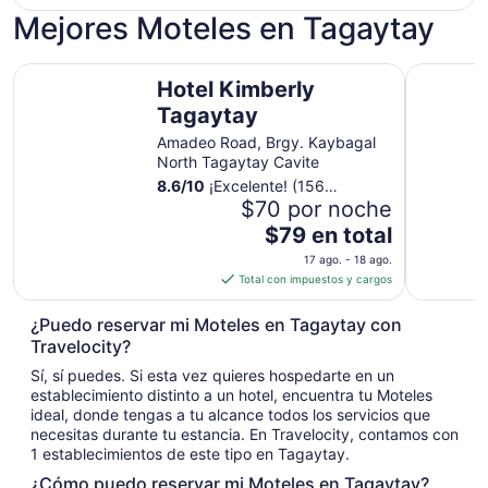
Mejores Moteles en Tagaytay
Hotel Kimberly Tagaytay
Hotel Cas
Hotel Kimberly
Tagaytay
Amadeo Road, Brgy. Kaybagal
North Tagaytay Cavite
8.6
/
10
¡Excelente! (156
opiniones)
$70 por noche
El
$79 en total
precio
17 ago. - 18 ago.
es
Total con impuestos y cargos
de
$79
¿Puedo reservar mi Moteles en Tagaytay con
en
Travelocity?
total
Sí, sí puedes. Si esta vez quieres hospedarte en un
por
establecimiento distinto a un hotel, encuentra tu Moteles
noche
ideal, donde tengas a tu alcance todos los servicios que
del
necesitas durante tu estancia. En Travelocity, contamos con
17
1 establecimientos de este tipo en Tagaytay.
ago
¿Cómo puedo reservar mi Moteles en Tagaytay?