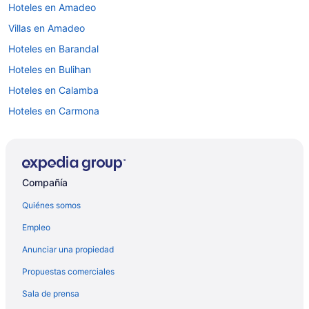
Hoteles en Amadeo
Villas en Amadeo
Hoteles en Barandal
Hoteles en Bulihan
Hoteles en Calamba
Hoteles en Carmona
Hoteles para fumadores en Cuenca
Hoteles en Cuenca
Hoteles en la playa en Cavite
Compañía
Hoteles en Región IV-A
Quiénes somos
Hoteles en Nasugbu
Empleo
Hoteles en San Nicolas
Anunciar una propiedad
Hoteles en Santa Rosa
Propuestas comerciales
Moteles en Santa Rosa
Sala de prensa
Hoteles en Santo Tomas