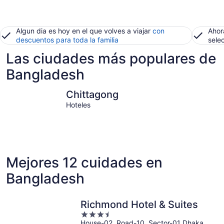
Algun dia es hoy en el que volves a viajar
con
Ahor
descuentos para toda la familia
sele
Las ciudades más populares de
Bangladesh
Chittagong
Dhaka
Chittagong
Hoteles
Mejores 12 cuidades en
Bangladesh
Richmond Hotel & Suites
3.5
House-02, Road-10, Sector-01 Dhaka