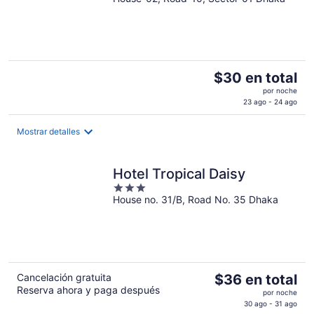
out
of
5
El
$30 en total
precio
por noche
es
23 ago - 24 ago
de
$30
Mostrar detalles
en
total
Hotel Tropical Daisy
por
noche
3
House no. 31/B, Road No. 35 Dhaka
out
of
5
El
Cancelación gratuita
$36 en total
Reserva ahora y paga después
precio
por noche
es
30 ago - 31 ago