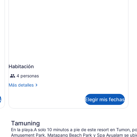
Habitación
4 personas
Más
Más detalles
detalles
sobre
s
Elegir mis fechas
Habitación
Tamuning
En la playa.A solo 10 minutos a pie de este resort en Tumon,
Amusement Park. Matapang Beach Park y Spa Ayualam se ubic