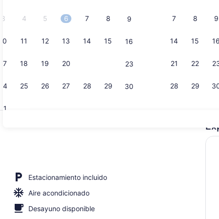
2026.
3
4
5
6
7
8
7
8
9
9
10
11
12
13
14
15
14
15
1
16
7 albercas a
17
18
19
20
21
22
21
22
2
23
24
25
26
27
28
29
28
29
3
30
31
Ex
Bar (en la 
Estacionamiento incluido
Aire acondicionado
Desayuno disponible