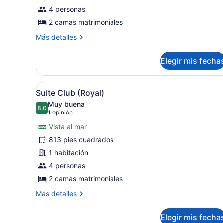
Habitación
4 personas
Royal
(Club)
2 camas matrimoniales
Más
Más detalles
detalles
sobre
Elegir mis fecha
Habitación
Royal
(Club)
Abrir
Habitación de hotel con balc
4
Suite Club (Royal)
todas
Muy buena
las
8.0
8.0 de 10
(1
1 opinión
fotos
opinión)
Vista al mar
de
813 pies cuadrados
Suite
1 habitación
Club
(Royal)
4 personas
2 camas matrimoniales
Más
Más detalles
detalles
sobre
Elegir mis fecha
Suite