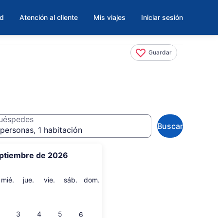
ad
Atención al cliente
Mis viajes
Iniciar sesión
Guardar
uéspedes
Buscar
personas, 1 habitación
ptiembre de 2026
artes
miércoles
jueves
viernes
sábado
domingo
mié.
jue.
vie.
sáb.
dom.
3
4
5
6