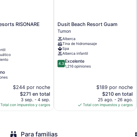
3 edificios
6 restaurantes
Club infantil gratuito
Dusit
esorts RISONARE
Dusit Beach Resort Guam
Toallas de playa
Beach
Tumon
Resort
Camastros en la alberca
Alberca
Guam
Sombrillas en la alberca o playa
Tina de hidromasaje
Tumon
Spa
ntil
Estación de carga para vehículos eléctricos
Alberca infantil
uático
Desayuno disponible (con cargo)
iento
4.3
Excelente
4.3
de
1,216 opiniones
Servicio de lavandería o tintorería
5,
no
Lavandería
Excelente,
iones
1,216
Servicio de recepción las 24 horas
$244 por noche
$189 por noche
opiniones
Personal multilingüe
El
El
$271 en total
$210 en total
precio
precio
Resguardo de equipaje
3 sep. - 4 sep.
25 ago. - 26 ago.
actual
actual
Total con impuestos y cargos
Total con impuestos y cargos
Caja de seguridad en la recepción
es
es
Asistencia turística y para la compra de entradas
de
de
$271
$210
Servicios de concierge
Sala de juegos o videojuegos
Para familias