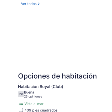
Ver todos
Opciones de habitación
Abrir
Habitación de hotel con dos 
3
Habitación Royal (Club)
todas
Buena
las
7.6
7.6 de 10
(23
23 opiniones
fotos
opiniones)
Vista al mar
de
409 pies cuadrados