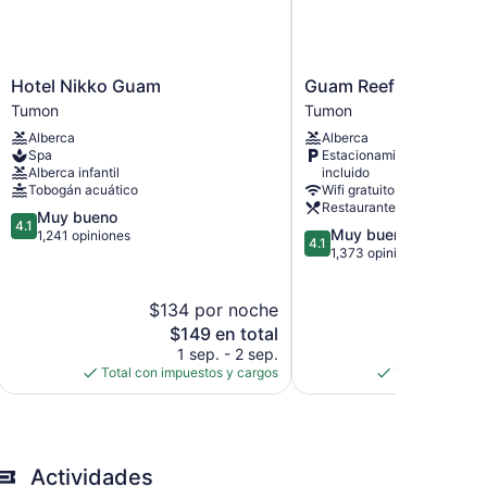
Hotel
Guam
Hotel Nikko Guam
Guam Reef Hotel
Nikko
Reef
Tumon
Tumon
Guam
Hotel
Alberca
Alberca
Tumon
Tumon
Spa
Estacionamiento
Alberca infantil
incluido
Tobogán acuático
Wifi gratuito
Restaurante
4.1
Muy bueno
4.1
4.1
Muy bueno
de
1,241 opiniones
4.1
de
1,373 opiniones
5,
5,
Muy
Muy
bueno,
$134 por noche
$149
bueno,
1,241
El
1,373
El
$149 en total
$1
opiniones
precio
opiniones
pre
1 sep. - 2 sep.
27 ag
actual
act
Total con impuestos y cargos
Total con impu
es
es
de
de
$149
$1
Actividades