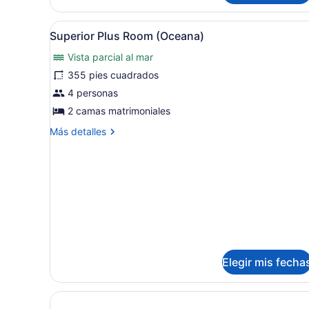
Club
(Royal)
Abrir
Caja de seguridad en la habi
4
Superior Plus Room (Oceana)
todas
Vista parcial al mar
las
fotos
355 pies cuadrados
de
4 personas
Superior
2 camas matrimoniales
Plus
Más
Más detalles
Room
detalles
(Oceana)
sobre
Superior
Plus
Room
(Oceana)
Elegir mis fecha