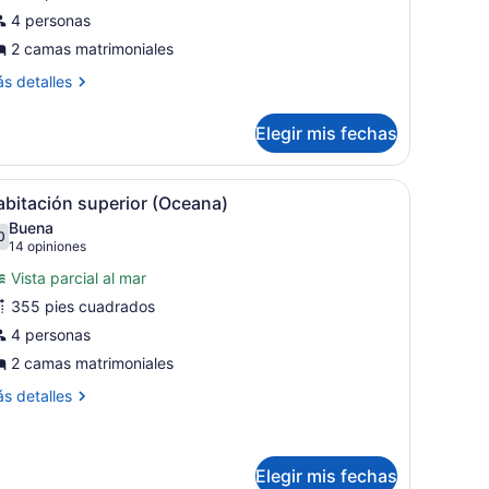
abitación
4 personas
eluxe
Royal)
2 camas matrimoniales
ás
s detalles
talles
bre
Elegir mis fechas
bitación
luxe
oyal)
elevisión, escritorio con lámpara, silla y sofá.
brir
Una habitación de hotel con dos camas, tel
5
abitación superior (Oceana)
odas
Buena
as
0
7.0 de 10
(14
14 opiniones
otos
opiniones)
Vista parcial al mar
e
355 pies cuadrados
abitación
4 personas
uperior
Oceana)
2 camas matrimoniales
ás
s detalles
talles
bre
bitación
perior
Elegir mis fechas