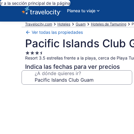
Ir a la sección principal de la página
Planea tu viaje
Travelocity.com
Hoteles
Guam
Hoteles de Tamuning
P
Ver todas las propiedades
Pacific Islands Club
Propiedad
Resort 3.5 estrellas frente a la playa, cerca de Playa T
de
3.5
Indica las fechas para ver precios
estrellas
¿A dónde quieres ir?
Galería
de
fotos
de
Pacific