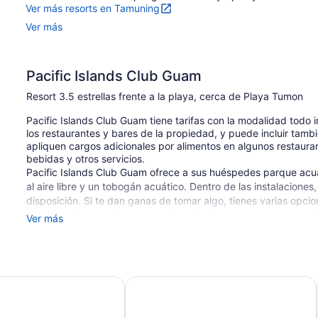
Ver más resorts en Tamuning
Ver más
Pacific Islands Club Guam
Resort 3.5 estrellas frente a la playa, cerca de Playa Tumon
Pacific Islands Club Guam tiene tarifas con la modalidad todo in
los restaurantes y bares de la propiedad, y puede incluir tambi
apliquen cargos adicionales por alimentos en algunos restaurant
bebidas y otros servicios.
Pacific Islands Club Guam ofrece a sus huéspedes parque acuáti
al aire libre y un tobogán acuático. Dentro de las instalaciones,
disposición. Si te dan ganas de tomar algo, tienes varias opcion
y un bar o lounge. El acceso wifi en las áreas comunes es grati
Ver más
Con chapoteadero, sala de fitness y club infantil gratuito, no 
una propiedad para familias. El un servicio de traslado desde/h
disponible por un costo adicional. Dispone de estacionamiento 
sorts RISONARE Guam
Dusit Beach Resort Guam
Toma en cuenta que no se permite fumar en este resort de 3.5
777 habitaciones