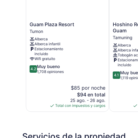
Guam
Hoshino
Guam Plaza Resort
Hoshino R
Plaza
Resorts
Guam
Tumon
Resort
RISONARE
Tamuning
Alberca
Tumon
Guam
Alberca infantil
Alberca
Tamuning
Estacionamiento
Alberca infa
incluido
Tobogán ac
Wifi gratuito
Estacionam
incluido
4.2
Muy bueno
4.2
de
1,708 opiniones
4.1
Muy bue
4.1
5,
de
1,119 opin
Muy
5,
$85 por noche
bueno,
Muy
1,708
El
$94 en total
bueno,
opiniones
precio
1,119
25 ago. - 26 ago.
actual
opiniones
Total con impuestos y cargos
es
de
$94
Servicios de la propiedad