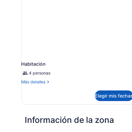
Habitación
4 personas
Más
Más detalles
detalles
sobre
Elegir mis fecha
Habitación
Información de la zona