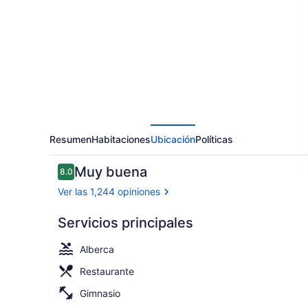
Islands
Club
Guam
Resumen
Habitaciones
Ubicación
Políticas
Opiniones
Muy buena
8.0
8.0 de 10,
Ver las 1,244 opiniones
Servicios principales
Exterior
Alberca
Restaurante
Gimnasio