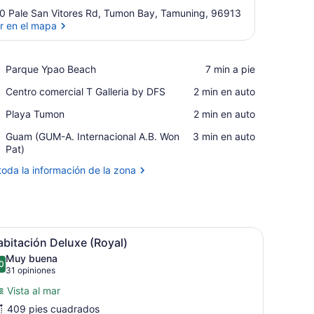
0 Pale San Vitores Rd, Tumon Bay, Tamuning, 96913
r en el mapa
Ver en el mapa
Place,
Parque Ypao Beach
‪7 min a pie‬
Parque
Place,
Centro comercial T Galleria by DFS
‪2 min en auto‬
Ypao
Centro
Beach
Place,
Playa Tumon
‪2 min en auto‬
comercial
Playa
T
Airport,
Guam (GUM-A. Internacional A.B. Won
‪3 min en auto‬
Tumon
Galleria
Guam
Pat)
by
(GUM-
DFS
toda la información de la zona
A.
Internacional
A.B.
Won
Pat)
 escritorio, camas extra y internet
brir
Habitación de hotel con dos camas, una zo
4
bitación Deluxe (Royal)
odas
Muy buena
as
0
8.0 de 10
(31
31 opiniones
otos
opiniones)
Vista al mar
e
409 pies cuadrados