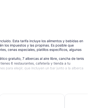
cluido. Esta tarifa incluye los alimentos y bebidas en
én los impuestos y las propinas. Es posible que
es, cenas especiales, platillos específicos, algunas
co gratuito, 7 albercas al aire libre, cancha de tenis
 tienes 6 restaurantes, cafetería y tienda a tu
es para elegir, que incluyen un bar junto a la alberca
s.
te faltará nada en Pacific Islands Club Guam, que es
acia el aeropuerto disponible las 24 horas está
gratuito.
Hotel Nikko Guam
Guam Reef Hotel
 estrellas en Tamuning.