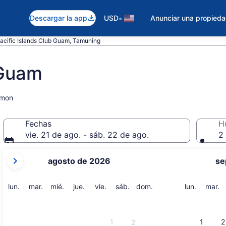
•
Descargar la app
USD
Anunciar una propied
acific Islands Club Guam, Tamuning
 Guam
umon
Fechas
H
vie. 21 de ago. - sáb. 22 de ago.
2 
tus
agosto de 2026
se
meses
actuales
son
lunes
martes
miércoles
jueves
viernes
sábado
domingo
lunes
m
lun.
mar.
mié.
jue.
vie.
sáb.
dom.
lun.
mar.
August
2026
y
1
1
2
2
September