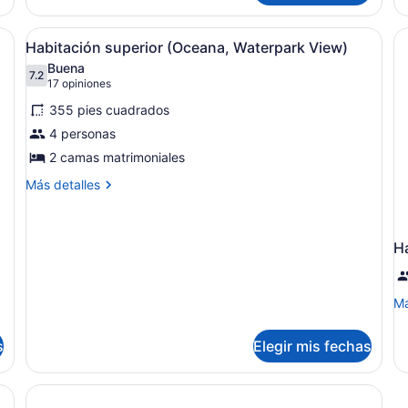
(O
tación, escritorio, camas extra y internet
Abrir
Habitación de hotel con dos camas, 
7
Habitación superior (Oceana, Waterpark View)
todas
Buena
las
7.2
7.2 de 10
(17
17 opiniones
fotos
opiniones)
355 pies cuadrados
de
4 personas
Habitación
2 camas matrimoniales
superior
(Oceana,
Más
Más detalles
detalles
Waterpark
sobre
View)
Habitación
H
superior
(Oceana,
Waterpark
View)
M
Má
de
so
s
Elegir mis fechas
Ha