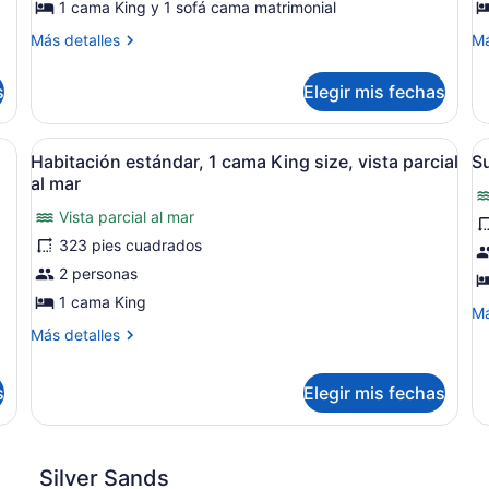
Suite
S
1 cama King y 1 sofá cama matrimonial
estándar,
f
Más
M
Más detalles
Má
1
al
detalles
de
cama
o
sobre
so
s
Elegir mis fechas
Suite
Su
King
estándar,
fr
size
1
al
e al océano | Ropa de cama de alta calidad y caja de seguridad en la h
Abrir
Habitación estándar, 1 cama King si
A
y
5
cama
oc
Habitación estándar, 1 cama King size, vista parcial
Su
todas
t
sofá
King
al mar
size
las
l
cama
y
Vista parcial al mar
fotos
f
sofá
323 pies cuadrados
de
d
cama
Habitación
S
2 personas
estándar,
v
1 cama King
M
Má
1
al
de
Más
Más detalles
cama
o
so
detalles
Su
King
sobre
vi
s
Elegir mis fechas
Habitación
size,
al
estándar,
vista
oc
1
parcial
cama
King
al
Silver Sands