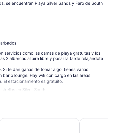
nds, se encuentran Playa Silver Sands y Faro de South
 Barbados
on servicios como las camas de playa gratuitas y los
s 2 albercas al aire libre y pasar la tarde relajándote
o. Si te dan ganas de tomar algo, tienes varias
un bar o lounge. Hay wifi con cargo en las áreas
. El estacionamiento es gratuito.
strellas en Silver Sands.
Sugar Bay Barbados - All Inclusive
Divi Southwinds Beach 