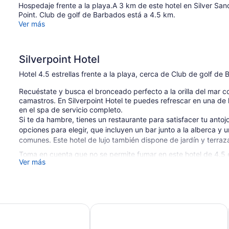
size,
mar
Hospedaje frente a la playa.A 3 km de este hotel en Silver Sa
vista
Point. Club de golf de Barbados está a 4.5 km.
parcial
Ver más
al
mar
Silverpoint Hotel
Hotel 4.5 estrellas frente a la playa, cerca de Club de golf de
Recuéstate y busca el bronceado perfecto a la orilla del mar c
camastros. En Silverpoint Hotel te puedes refrescar en una de la
en el spa de servicio completo.
Si te da hambre, tienes un restaurante para satisfacer tu antoj
opciones para elegir, que incluyen un bar junto a la alberca y 
comunes. Este hotel de lujo también dispone de jardín y terraza
Toma en cuenta que no se permite fumar en este hotel de 4.5 e
Ver más
58 habitaciones
3 pisos
6 edificios
by Accra - Adults Only
South Point Hotel
Guardería o actividades supervisadas
Servicio de cuidado de niños (con cargo)