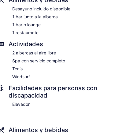
Desayuno incluido disponible
1 bar junto a la alberca
1 bar o lounge
1 restaurante
dicionado, acceso por pasillos exteriores,
Actividades
nen patio. Las camas están equipadas con ropa de
ra.
2 albercas al aire libre
gratuitas y secadora de cabello. Se ofrece
Spa con servicio completo
mbién incluyen tabla de planchar con plancha y
as y es posible solicitar masajes en la habitación.
Tenis
Windsurf
io completo de este hotel. Se ofrecen servicios como
Facilidades para personas con
discapacidad
Elevador
Alimentos y bebidas