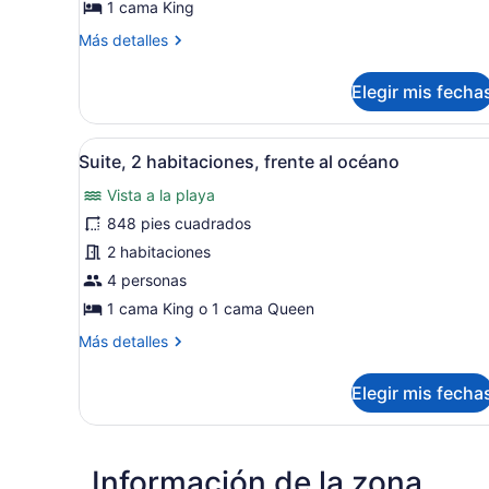
Estudio,
1 cama King
1
Más
Más detalles
cama
detalles
King
sobre
Elegir mis fecha
Estudio,
size,
1
frente
cama
Abrir
Suite, 2 habitaciones, frent
al
5
King
Suite, 2 habitaciones, frente al océano
todas
océano
size,
Vista a la playa
frente
las
al
fotos
848 pies cuadrados
océano
de
2 habitaciones
Suite,
4 personas
2
1 cama King o 1 cama Queen
habitaciones,
Más
Más detalles
frente
detalles
al
sobre
Elegir mis fecha
océano
Suite,
2
habitaciones,
frente
Información de la zona
al