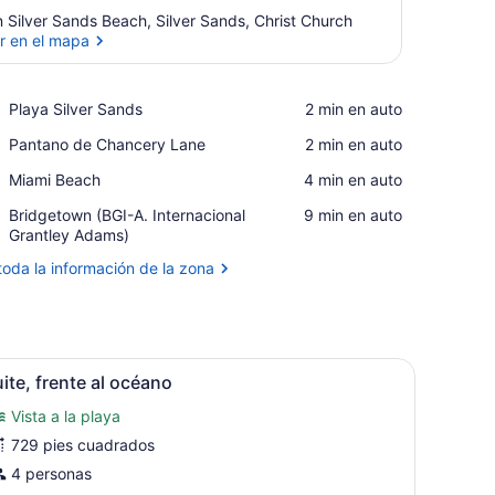
 Silver Sands Beach, Silver Sands, Christ Church
r en el mapa
Ver en el mapa
Place,
Playa Silver Sands
‪2 min en auto‬
Playa
Place,
Pantano de Chancery Lane
‪2 min en auto‬
Silver
Pantano
Sands
Place,
Miami Beach
‪4 min en auto‬
de
Miami
Chancery
Airport,
Bridgetown (BGI-A. Internacional
‪9 min en auto‬
Beach
Lane
Bridgetown
Grantley Adams)
(BGI-
toda la información de la zona
A.
Internacional
Grantley
Adams)
 sofá cama | Ropa de cama de alta calidad y caja de seguridad en la ha
brir
Suite, frente al océano | Ropa de cama de 
5
ite, frente al océano
odas
Vista a la playa
as
otos
729 pies cuadrados
e
4 personas