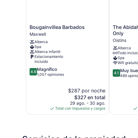
Bougainvillea
The
Bougainvillea Barbados
The Abidah
Barbados
Abidah
Only
Maxwell
Maxwell
by
Oistins
Alberca
Accra
Spa
Alberca
-
Alberca infantil
Todo inclui
Adults
Estacionamiento
Spa
Only
incluido
Wifi gratuit
Oistins
4.6
Magnífico
4.1
Muy bue
4.6
4.1
de
1,007 opiniones
de
489 opini
5,
5,
Magnífico,
Muy
$287 por noche
1,007
bueno,
opiniones
El
$327 en total
489
precio
29 ago. - 30 ago.
opiniones
actual
Total con impuestos y cargos
es
de
$327