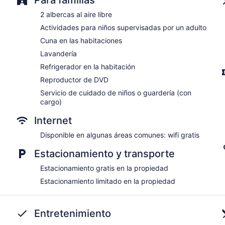
No se permite fumar en la propiedad
2 albercas al aire libre
Bar o lounge
Actividades para niños supervisadas por un adulto
Bar junto a la alberca
Cuna en las habitaciones
Restaurante
Lavandería
Silverpoint Hotel tiene 58 opciones de hospedaje con aire acon
Refrigerador en la habitación
reproductor de DVD y caja de seguridad. Las habitaciones tie
Reproductor de DVD
cama de alta calidad. Se ofrecen refrigerador y cafetera y tete
Los baños están equipados con regadera, amenidades de baño 
Servicio de cuidado de niños o guardería (con
televisión con canales por cable premium. Las habitaciones ta
cargo)
ventilador de techo. Se ofrece servicio de limpieza todos los dí
Internet
Los huéspedes pueden disfrutar de una visita al spa de servic
Disponible en algunas áreas comunes: wifi gratis
masajes.
Estacionamiento y transporte
Estacionamiento gratis en la propiedad
Estacionamiento limitado en la propiedad
Entretenimiento