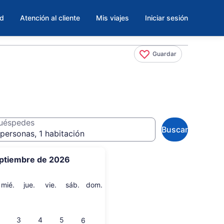
ad
Atención al cliente
Mis viajes
Iniciar sesión
Guardar
uéspedes
Buscar
personas, 1 habitación
ptiembre de 2026
artes
miércoles
jueves
viernes
sábado
domingo
mié.
jue.
vie.
sáb.
dom.
3
4
5
6