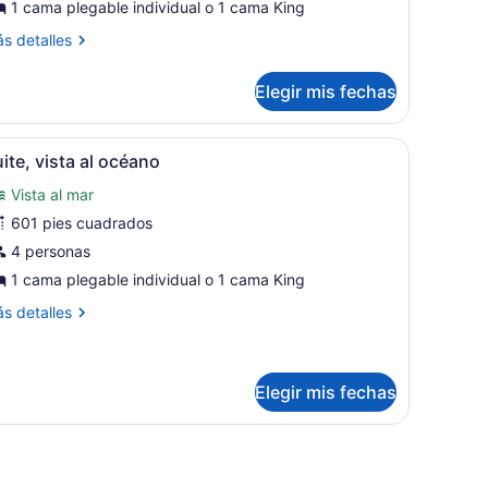
uite,
1 cama plegable individual o 1 cama King
rente
ás
s detalles
talles
céano
bre
Elegir mis fechas
ite,
ente
abitación
ze, vista parcial al mar | Ropa de cama de alta calidad y caja de segur
brir
Suite, vista al océano | Ropa de cama de a
5
éano
ite, vista al océano
odas
Vista al mar
as
otos
601 pies cuadrados
e
4 personas
uite,
1 cama plegable individual o 1 cama King
ista
ás
s detalles
talles
céano
bre
ite,
sta
Elegir mis fechas
éano