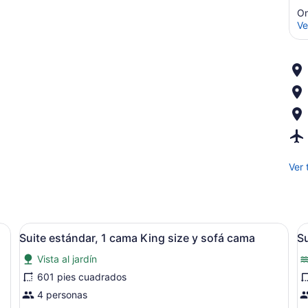
On
Ve
Ver 
d y caja de seguridad en la habitación
Abrir
Suite estándar, 1 cama King size y
A
5
Suite estándar, 1 cama King size y sofá cama
Su
todas
t
Vista al jardín
las
l
fotos
f
601 pies cuadrados
de
d
4 personas