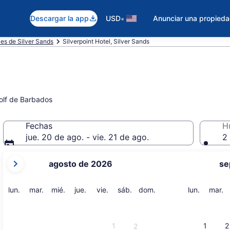
•
Descargar la app
USD
Anunciar una propied
es de Silver Sands
Silverpoint Hotel, Silver Sands
golf de Barbados
Fechas
H
jue. 20 de ago. - vie. 21 de ago.
2 
tus
agosto de 2026
se
meses
actuales
son
lunes
martes
miércoles
jueves
viernes
sábado
domingo
lunes
m
lun.
mar.
mié.
jue.
vie.
sáb.
dom.
lun.
mar.
August
2026
y
1
1
2
2
September