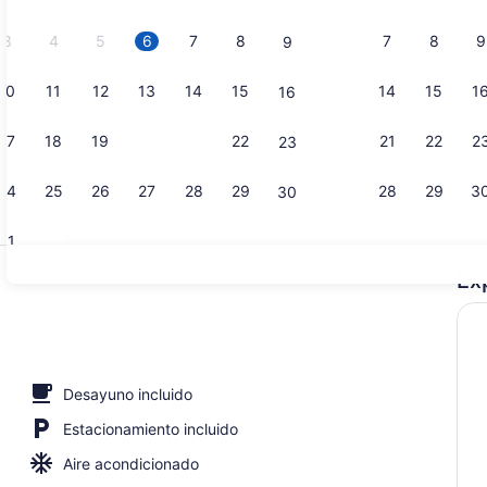
2026.
3
4
5
6
7
8
7
8
9
9
10
11
12
13
14
15
14
15
1
16
Vista desde
17
18
19
20
21
22
21
22
2
23
24
25
26
27
28
29
28
29
3
30
31
Ex
2 albercas a
e al océano | Terraza o patio
Desayuno incluido
Estacionamiento incluido
Aire acondicionado