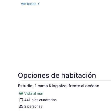
Ver todos
Opciones de habitación
Abrir
Ropa de cama de alta calida
6
Estudio, 1 cama King size, frente al océano
todas
Vista al mar
las
fotos
441 pies cuadrados
de
2 personas