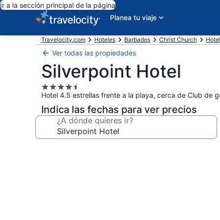
Ir a la sección principal de la página
Planea tu viaje
Travelocity.com
Hoteles
Barbados
Christ Church
Hotel
Ver todas las propiedades
Silverpoint Hotel
Propiedad
Hotel 4.5 estrellas frente a la playa, cerca de Club de 
de
4.5
Indica las fechas para ver precios
estrellas
¿A dónde quieres ir?
Galería
de
fotos
de
Silverpoint