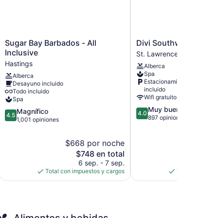
Sugar
Divi
Sugar Bay Barbados - All
Divi Southwinds Beac
Bay
Southwinds
Inclusive
St. Lawrence Gap
Barbados
Beach
Hastings
Alberca
-
Resort
Spa
Alberca
All
St.
Estacionamiento
Desayuno incluido
Inclusive
Lawrence
incluido
Todo incluido
Hastings
Gap
Wifi gratuito
Spa
4.0
Muy bueno
4.5
Magnífico
4.0
4.5
de
897 opiniones
de
1,001 opiniones
5,
5,
Muy
Magnífico,
$668 por noche
$154
bueno,
1,001
El
897
El
$748 en total
$1
opiniones
precio
opiniones
pr
6 sep. - 7 sep.
5 
actual
act
Total con impuestos y cargos
Total con impu
es
es
de
de
$748
$1
Alimentos y bebidas