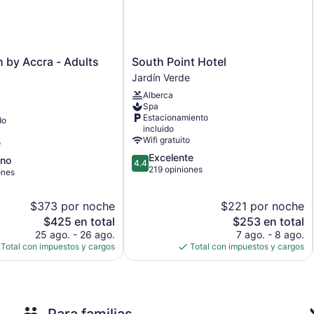
Camas de playa gratuitas
Camastros
Toallas de playa
South
 by Accra - Adults
South Point Hotel
Camastros en la alberca
Point
Jardín Verde
Hotel
Desayuno disponible (con cargo)
Alberca
Jardín
Servicio de lavandería o tintorería
Spa
Verde
Estacionamiento
do
Lavandería
incluido
Wifi gratuito
Servicio de recepción las 24 horas
o
4.4
Excelente
Check-in exprés
no
4.4
de
219 opiniones
ones
Check-out exprés
5,
Excelente,
Asistencia turística y para la compra de entradas
$373 por noche
$221 por noche
219
Servicios de concierge
El
opiniones
El
$425 en total
$253 en total
Organización de bodas
precio
precio
25 ago. - 26 ago.
7 ago. - 8 ago.
actual
actual
Total con impuestos y cargos
Total con impuestos y cargos
Terraza
es
es
Jardín
de
de
$425
$253
Botones
Elevador
Para familias