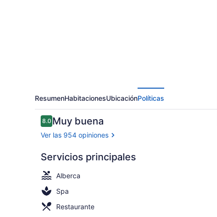
Hotel
Resumen
Habitaciones
Ubicación
Políticas
Opiniones
Muy buena
8.0
8.0 de 10,
Ver las 954 opiniones
Servicios principales
Suite, frent
Alberca
Spa
Restaurante