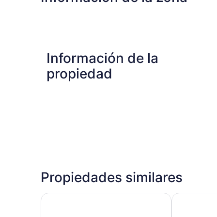
océano
Información de la
propiedad
Propiedades similares
Bougainvillea Barbados
The Abidah 