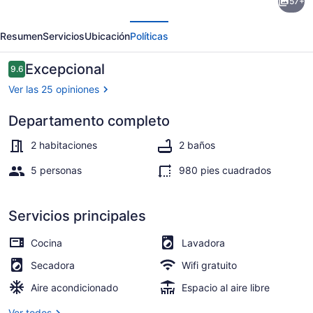
57+
New
erior
Siguiente
Port
Resumen
Servicios
Ubicación
Políticas
Beach
-
Opiniones
Excepcional
9.6
9.6 de 10,
Lido
Ver las 25 opiniones
Isle-
Departamento completo
Beach
Restaurante al aire libre
vacation
2 habitaciones
2 baños
at
5 personas
980 pies cuadrados
its
best!!
Servicios principales
Cocina
Lavadora
Secadora
Wifi gratuito
Aire acondicionado
Espacio al aire libre
Ver todos