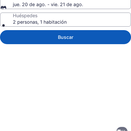
jue. 20 de ago. - vie. 21 de ago.
Huéspedes
2 personas, 1 habitación
Buscar
Galería
de
fotos
de