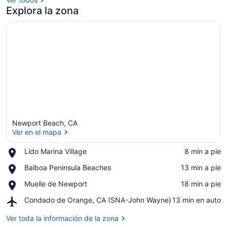
Explora la zona
Newport Beach, CA
Ver en el mapa
Place,
Lido Marina Village
‪8 min a pie‬
Lido
Ver en el mapa
Place,
Balboa Peninsula Beaches
‪13 min a pie‬
Marina
Balboa
Village
Place,
Muelle de Newport
‪18 min a pie‬
Peninsula
Muelle
Beaches
Airport,
Condado de Orange, CA (SNA-John Wayne)
‪13 min en auto‬
de
Condado
Newport
de
Ver toda la información de la zona
Orange,