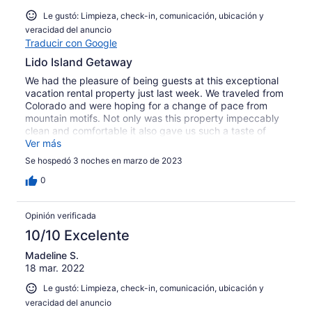
Le gustó: Limpieza, check-in, comunicación, ubicación y
veracidad del anuncio
Traducir con Google
Lido Island Getaway
We had the pleasure of being guests at this exceptional
vacation rental property just last week. We traveled from
Colorado and were hoping for a change of pace from
mountain motifs. Not only was this property impeccably
clean and comfortable it also gave us such a taste of
Southern California with the excellent Hollywood glam
Ver más
design. This is a property replete with details that
Se hospedó 3 noches en marzo de 2023
delighted at every corner. Kitchen was very well-
equipped for cooking or carrying-in. Bathrooms were
0
wonderful. It is located in a beautiful residential area with
excellent walking infrastructure, and only a short walk to
Opinión verificada
the beach. The entire neighborhood is beautifully
landscaped and gave us that little boost we needed to
10/10 Excelente
make it to spring in the Mile-High city. Warm thanks to
Madeline S.
our hosts for providing such a wonderful get-away.
18 mar. 2022
Le gustó: Limpieza, check-in, comunicación, ubicación y
veracidad del anuncio