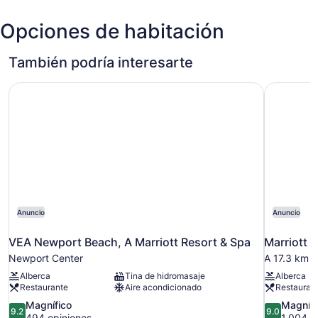
CA
Opciones de habitación
(SNA-
John
Wayne)
También podría interesarte
VEA Newport Beach, A Marriott Resort & Spa
Marriott 
Anuncio
Anuncio
VEA Newport Beach, A Marriott Resort & Spa
Marriott 
Newport Center
A 17.3 km 
Alberca
Tina de hidromasaje
Alberca
Restaurante
Aire acondicionado
Restauran
9.2
9.0
Magnífico
Magnífi
9.2
9.0
de
de
494 opiniones
1,004 o