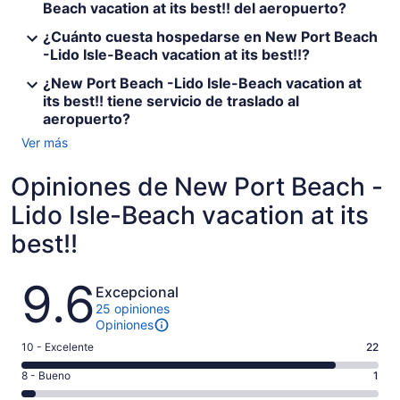
Beach vacation at its best!! del aeropuerto?
¿Cuánto cuesta hospedarse en New Port Beach
-Lido Isle-Beach vacation at its best!!?
¿New Port Beach -Lido Isle-Beach vacation at
its best!! tiene servicio de traslado al
aeropuerto?
Ver más
Opiniones de New Port Beach -
Lido Isle-Beach vacation at its
best!!
Opiniones
9.6
Excepcional
25 opiniones
Opiniones
Puntuación
10 - Excelente
22
de
Puntuación
8 - Bueno
1
10,
de