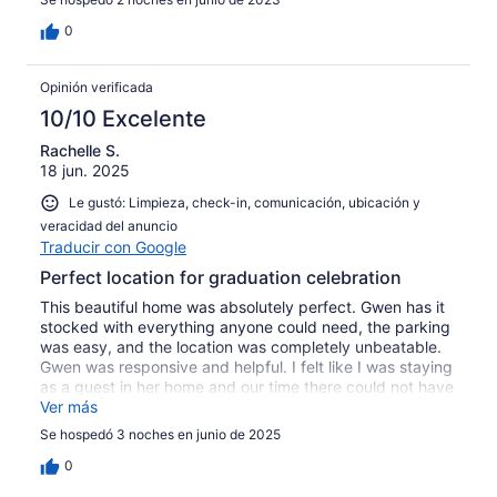
0
Opinión verificada
10/10 Excelente
Rachelle S.
18 jun. 2025
Le gustó: Limpieza, check-in, comunicación, ubicación y
veracidad del anuncio
Traducir con Google
Perfect location for graduation celebration
This beautiful home was absolutely perfect. Gwen has it
stocked with everything anyone could need, the parking
was easy, and the location was completely unbeatable.
Gwen was responsive and helpful. I felt like I was staying
as a guest in her home and our time there could not have
been better.
Ver más
Se hospedó 3 noches en junio de 2025
0