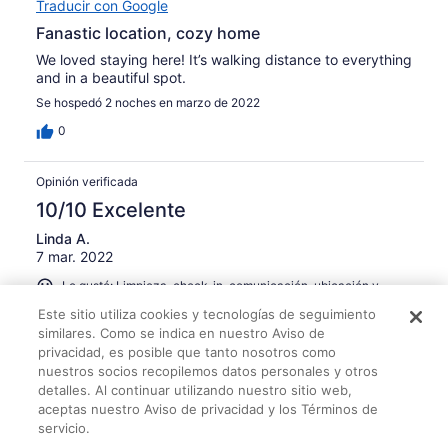
Traducir con Google
Fanastic location, cozy home
We loved staying here! It’s walking distance to everything
and in a beautiful spot.
Se hospedó 2 noches en marzo de 2022
0
Opinión verificada
10/10 Excelente
Linda A.
7 mar. 2022
Le gustó: Limpieza, check-in, comunicación, ubicación y
veracidad del anuncio
Este sitio utiliza cookies y tecnologías de seguimiento
Traducir con Google
similares. Como se indica en nuestro Aviso de
Fantastic!
privacidad, es posible que tanto nosotros como
nuestros socios recopilemos datos personales y otros
Will be back! Easy process, great location, super cute
detalles. Al continuar utilizando nuestro sitio web,
house! Had an amazing weekend with girlfriends!! Thank
aceptas nuestro Aviso de privacidad y los Términos de
you
servicio.
Se hospedó 2 noches en marzo de 2022