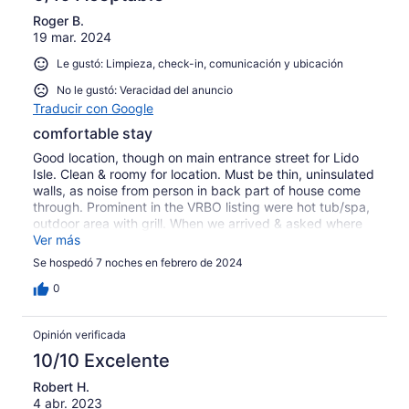
Roger B.
19 mar. 2024
Le gustó: Limpieza, check-in, comunicación y ubicación
No le gustó: Veracidad del anuncio
Traducir con Google
comfortable stay
Good location, though on main entrance street for Lido
Isle. Clean & roomy for location. Must be thin, uninsulated
walls, as noise from person in back part of house come
through. Prominent in the VRBO listing were hot tub/spa,
outdoor area with grill. When we arrived & asked where
these were, agent said she would correct this mistake in
Ver más
the listing; and that there was a bbq grill in the nearby
Se hospedó 7 noches en febrero de 2024
park. Very disappointing at first, but still a good stay in a
good location.
0
Opinión verificada
10/10 Excelente
Robert H.
4 abr. 2023