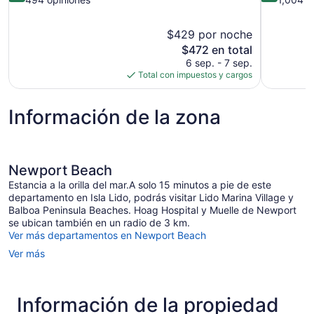
10,
10,
Magnífico,
Magnífico,
$429 por noche
494
1,004
El
$472 en total
opiniones
opiniones
precio
6 sep. - 7 sep.
actual
Total con impuestos y cargos
es
de
Información de la zona
$472
Newport Beach
Estancia a la orilla del mar.A solo 15 minutos a pie de este
departamento en Isla Lido, podrás visitar Lido Marina Village y
Balboa Peninsula Beaches. Hoag Hospital y Muelle de Newport
se ubican también en un radio de 3 km.
Ver más departamentos en Newport Beach
Ver más
Información de la propiedad