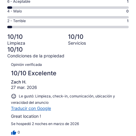
es
Puntuación
6 - Aceptable
1
8,
decir,
de
es
Puntuación
4 - Malo
0
Excelente.
6,
decir,
de
Basada
es
Puntuación
2 - Terrible
1
Bueno.
4,
en
decir,
de
Basada
es
22
Aceptable.
2,
en
decir,
10/10
10/10
de
Basada
es
1
Malo.
25
Limpieza
Servicios
en
decir,
de
Basada
10/10
opiniones
1
Terrible.
25
en
Condiciones de la propiedad
de
Basada
opiniones
0
Opiniones
25
en
Opinión verificada
de
opiniones
1
25
10/10 Excelente
de
opiniones
25
Zach H.
27 mar. 2026
opiniones
Le gustó: Limpieza, check-in, comunicación, ubicación y
veracidad del anuncio
Traducir con Google
Great location !
Se hospedó 2 noches en marzo de 2026
0