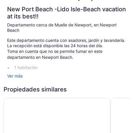
New Port Beach -Lido Isle-Beach vacation
at its best!!
Departamento cerca de Muelle de Newport, en Newport
Beach
Este departamento cuenta con asadores, jardín y lavandería.
La recepción está disponible las 24 horas del día.
Toma en cuenta que no se permite fumar en este
departamento en Newport Beach.
1 habitación
Lavandería
Ver más
Jardín
Propiedades similares
Asador
No se permite fumar en la propiedad
O'neill I by Avantstay Coastal Paradise Steps From Bea
Amazing F
Los habitaciones de este departamento disponen de aire
acondicionado, chimenea y cafetera y tetera. El mobiliario se
compone de sofá cama, comedor y isla de cocina. Todas las
habitaciones disponen de Smart TV. La cocina está
equipada con refrigerador, parrilla de estufa, microondas y