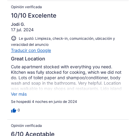
Opinión verificada
10/10 Excelente
Jodi G.
17 jul. 2024
Le gustó: Limpieza, check-in, comunicación, ubicación y
veracidad del anuncio
Traducir con Google
Great Location
Cute apartment stocked with everything you need.
Kitchen was fully stocked for cooking, which we did not
do. Lots of toilet paper and shampoo/conditioner, body
wash and soap in the bathrooms. Very helpful. Location
was walkable to may shops and restaurants. Lido island
is fun to walk around. Host was very hands on and
Ver más
helpful. Would definitely stay again!
Se hospedó 4 noches en junio de 2024
0
Opinión verificada
6/10 Aceptable