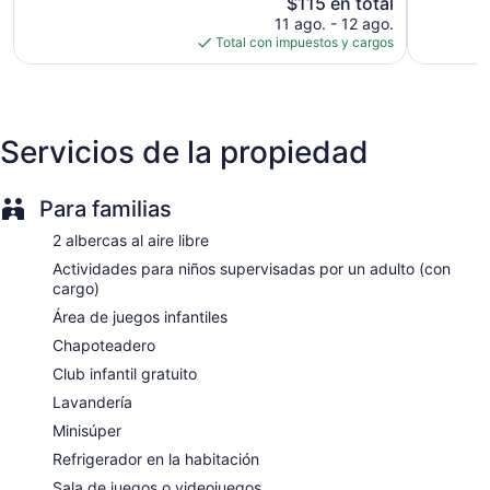
El
908
$115 en total
2 bares o lounges
precio
opiniones
11 ago. - 12 ago.
2 cafeterías
actual
Total con impuestos y cargos
es
Salas de juntas
de
Se construyó en 1980
$115
Buffet
Servicios de la propiedad
Discoteca
Snack bar o deli
Club infantil gratuito
Para familias
Actividades infantiles supervisadas
2 albercas al aire libre
Servicio de cuidado de niños (con cargo)
Actividades para niños supervisadas por un adulto (con
Camas de playa gratuitas
cargo)
Camastros
Área de juegos infantiles
Toallas de playa
Chapoteadero
Sombrillas
Club infantil gratuito
Camas balinesas de uso gratuito
Lavandería
Camastros en la alberca
Minisúper
Sombrillas en la alberca o playa
Refrigerador en la habitación
Centro de negocios abierto las 24 horas
Sala de juegos o videojuegos