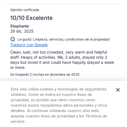
Opinión verificada
10/10 Excelente
Stephanie
29 dic. 2025
Le gustó: Limpieza, servicios, condiciones de la propiedad
Traducir con Google
Clean, lush, not too crowded, very warm and helpful
staff. Heaps of activities. We, 2 adults, stayed only 2
days but loved it and could have happily stayed a week
or more.
Se hospedó 2 noches en diciembre de 2025
0
Este sitio utiliza cookies y tecnologías de seguimiento
similares. Como se indica en nuestro Aviso de
Opinión verificada
privacidad, es posible que tanto nosotros como
10/10 Excelente
nuestros socios recopilemos datos personales y otros
detalles. Al continuar utilizando nuestro sitio web,
Michael
aceptas nuestro Aviso de privacidad y los Términos de
8 abr. 2025
servicio.
Le gustó: Limpieza, servicio y personal, condiciones de la