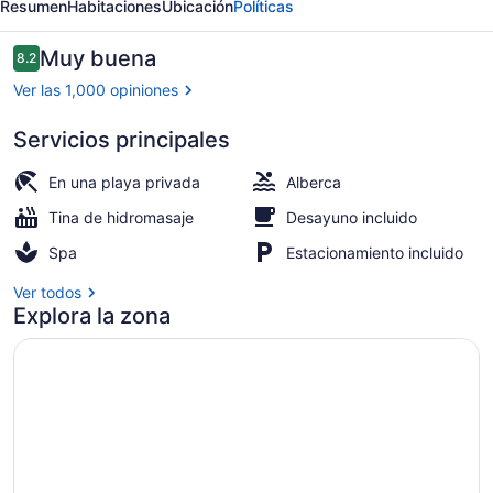
Resumen
Habitaciones
Ubicación
Políticas
Opiniones
Muy buena
8.2
8.2 de 10,
Ver las 1,000 opiniones
Servicios principales
Exterior
En una playa privada
Alberca
Tina de hidromasaje
Desayuno incluido
Spa
Estacionamiento incluido
Ver todos
Explora la zona