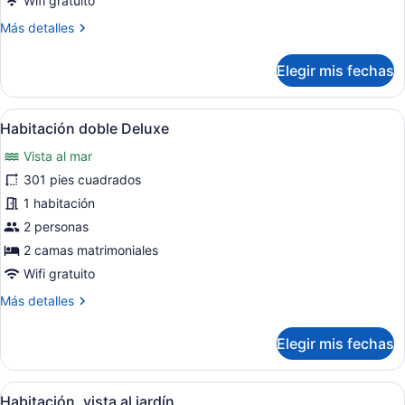
Wifi gratuito
Más
Más detalles
detalles
sobre
Elegir mis fechas
Habitación
familiar,
vista
Abrir
Habitación de hotel con dos camas, u
5
al
Habitación doble Deluxe
todas
jardín
Vista al mar
las
fotos
301 pies cuadrados
de
1 habitación
Habitación
2 personas
doble
2 camas matrimoniales
Deluxe
Wifi gratuito
Más
Más detalles
detalles
sobre
Elegir mis fechas
Habitación
doble
Deluxe
Abrir
Habitación de hotel con dos camas, 
5
Habitación, vista al jardín