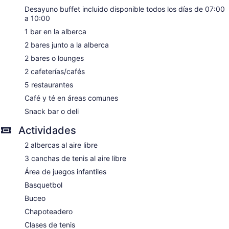
Jardín
Desayuno buffet incluido disponible todos los días de 07:00
a 10:00
Área de picnic
1 bar en la alberca
Tienda de regalos o puesto de periódicos
2 bares junto a la alberca
Servicio de salón de belleza
2 bares o lounges
Televisión en las áreas comunes
2 cafeterías/cafés
Cajero automático o servicios bancarios
5 restaurantes
Tiendas en la propiedad
Café y té en áreas comunes
Botones
Snack bar o deli
Elevador
Áreas designadas para fumadores
Actividades
Bar en la alberca
2 albercas al aire libre
3 canchas de tenis al aire libre
Warwick Fiji tiene 247 opciones de hospedaje con minibar y
caja de seguridad. Hay televisión LCD de 32 pulgadas con
Área de juegos infantiles
canales vía satélite premium. Los huéspedes pueden utilizar
Basquetbol
los siguientes servicios disponibles en las habitaciones:
refrigerador y cafetera y tetera. Los baños están equipados
Buceo
con tina con regadera, amenidades de baño de diseñador,
Chapoteadero
amenidades de baño gratuitas y secadora de cabello.
Los huéspedes pueden navegar en línea gracias al acceso a
Clases de tenis