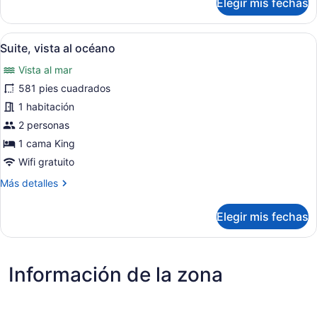
Elegir mis fechas
Habitación
Club
Abrir
Habitación de hotel con una cama gr
9
Suite, vista al océano
todas
Vista al mar
las
fotos
581 pies cuadrados
de
1 habitación
Suite,
2 personas
vista
1 cama King
al
Wifi gratuito
océano
Más
Más detalles
detalles
sobre
Elegir mis fechas
Suite,
vista
al
océano
Información de la zona