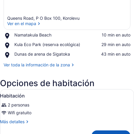
Queens Road, P O Box 100, Korolevu
Ver en el mapa
Place,
Namatakula Beach
‪10 min en auto‬
Namatakula
Ver en el mapa
Place,
Kula Eco Park (reserva ecológica)
‪29 min en auto‬
Beach
Kula
Place,
Dunas de arena de Sigatoka
‪43 min en auto‬
Eco
Dunas
Park
de
Ver toda la información de la zona
(reserva
arena
ecológica)
de
Opciones de habitación
Sigatoka
Abrir
Una habitación de hotel moderna c
7
Habitación
todas
2 personas
las
fotos
Wifi gratuito
de
Más
Más detalles
Habitación
detalles
sobre