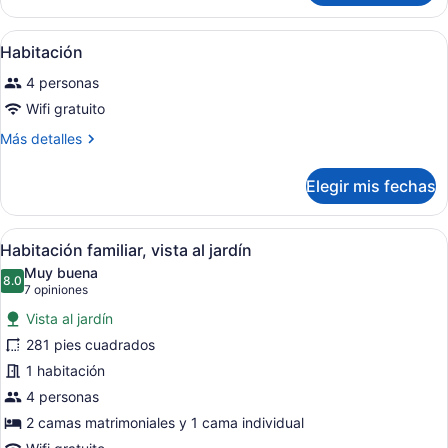
estándar,
vista
Abrir
Una habitación de hotel con dos cam
1
al
Habitación
todas
jardín
4 personas
las
fotos
Wifi gratuito
de
Más
Más detalles
Habitación
detalles
sobre
Elegir mis fechas
Habitación
Abrir
Una habitación de hotel con dos ca
6
Habitación familiar, vista al jardín
todas
Muy buena
las
8.0
8.0 de 10
(7
7 opiniones
fotos
opiniones)
Vista al jardín
de
281 pies cuadrados
Habitación
1 habitación
familiar,
vista
4 personas
al
2 camas matrimoniales y 1 cama individual
jardín