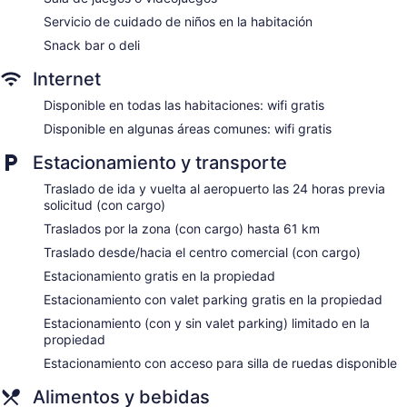
Centro de conferencias
Servicio de cuidado de niños en la habitación
Café o té en las áreas comunes
Snack bar o deli
Servicio de lavandería o tintorería
Internet
Lavandería
Disponible en todas las habitaciones: wifi gratis
Servicio de recepción las 24 horas
Disponible en algunas áreas comunes: wifi gratis
Check-in exprés
Estacionamiento y transporte
Check-out exprés
Personal multilingüe
Traslado de ida y vuelta al aeropuerto las 24 horas previa
solicitud (con cargo)
Resguardo de equipaje
Traslados por la zona (con cargo) hasta 61 km
Caja de seguridad en la recepción
Traslado desde/hacia el centro comercial (con cargo)
Asistencia turística y para la compra de entradas
Estacionamiento gratis en la propiedad
Servicios de concierge
Estacionamiento con valet parking gratis en la propiedad
Organización de bodas
Estacionamiento (con y sin valet parking) limitado en la
Sala de juegos o videojuegos
propiedad
Mesa de billar
Estacionamiento con acceso para silla de ruedas disponible
Supermercado o tienda de conveniencia
Alimentos y bebidas
Terraza