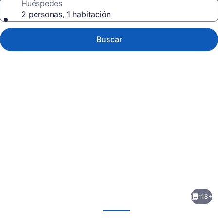
Huéspedes
2 personas, 1 habitación
Buscar
Galería
de
fotos
de
118+
Warwick
erior
Siguiente
Fiji