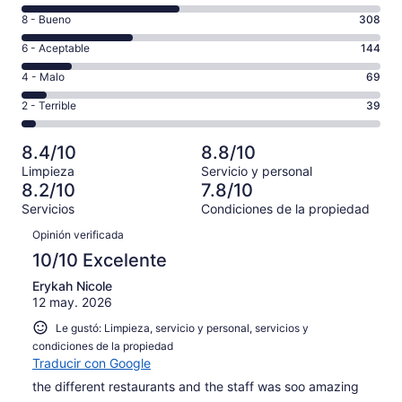
de
Puntuación
8 - Bueno
308
10,
de
es
Puntuación
6 - Aceptable
144
8,
decir,
de
es
Puntuación
4 - Malo
69
Excelente.
6,
decir,
de
Basada
es
Puntuación
2 - Terrible
39
Bueno.
4,
en
decir,
de
Basada
es
440
Aceptable.
2,
en
decir,
8.4/10
8.8/10
de
Basada
es
308
Malo.
1000
Limpieza
Servicio y personal
en
decir,
de
Basada
8.2/10
7.8/10
opiniones
144
Terrible.
1000
en
Servicios
Condiciones de la propiedad
de
Basada
opiniones
69
Opiniones
1000
en
Opinión verificada
de
opiniones
39
1000
10/10 Excelente
de
opiniones
1000
Erykah Nicole
12 may. 2026
opiniones
Le gustó: Limpieza, servicio y personal, servicios y
condiciones de la propiedad
Traducir con Google
the different restaurants and the staff was soo amazing