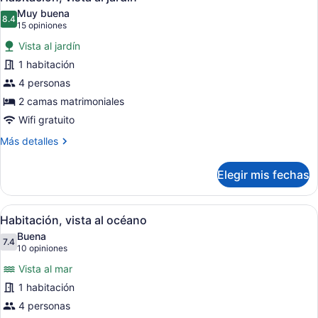
todas
Muy buena
las
8.4
8.4 de 10
(15
15 opiniones
fotos
opiniones)
Vista al jardín
de
1 habitación
Habitación,
4 personas
vista
al
2 camas matrimoniales
jardín
Wifi gratuito
Más
Más detalles
detalles
sobre
Elegir mis fechas
Habitación,
vista
al
Abrir
Habitación de hotel con dos camas, 
6
jardín
Habitación, vista al océano
todas
Buena
las
7.4
7.4 de 10
(10
10 opiniones
fotos
opiniones)
Vista al mar
de
1 habitación
Habitación,
4 personas
vista