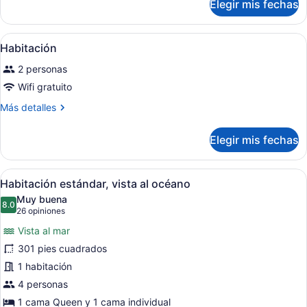
Elegir mis fechas
Habitación
Abrir
Una habitación de hotel con una cam
6
Habitación
todas
2 personas
las
fotos
Wifi gratuito
de
Más
Más detalles
Habitación
detalles
sobre
Elegir mis fechas
Habitación
Abrir
Habitación de hotel con una cama gr
8
Habitación estándar, vista al océano
todas
Muy buena
las
8.0
8.0 de 10
(26
26 opiniones
fotos
opiniones)
Vista al mar
de
301 pies cuadrados
Habitación
1 habitación
estándar,
vista
4 personas
al
1 cama Queen y 1 cama individual