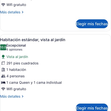
océano
Wifi gratuito
Más
Más detalles
detalles
sobre
Elegir mis fechas
Habitación
estándar,
vista
Abrir
Una habitación de hotel moderna co
6
al
Habitación estándar, vista al jardín
todas
océano
Excepcional
las
10.0
10.0 de 10
(4
4 opiniones
fotos
opiniones)
Vista al jardín
de
291 pies cuadrados
Habitación
1 habitación
estándar,
vista
4 personas
al
1 cama Queen y 1 cama individual
jardín
Wifi gratuito
Más
Más detalles
detalles
sobre
Elegir mis fechas
Habitación