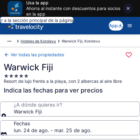
Usa la app
Ahorra al instante con descuentos para socios
en la app
Ir a la sección principal de la página
App
Hoteles de Korolevu
Warwick Fiji, Korolevu
Ver todas las propiedades
Warwick Fiji
Propiedad
Resort de lujo frente a la playa, con 2 albercas al aire libre
de
5.0
Indica las fechas para ver precios
estrellas
¿A dónde quieres ir?
Warwick Fiji
Fechas
lun. 24 de ago. - mar. 25 de ago.