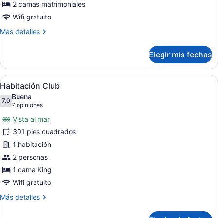
al
2 camas matrimoniales
océano
Wifi gratuito
Más
Más detalles
detalles
sobre
Elegir mis fechas
Habitación,
vista
al
Abrir
Habitación de hotel con una cama g
6
océano
Habitación Club
todas
Buena
las
7.0
7.0 de 10
(7
7 opiniones
fotos
opiniones)
Vista al mar
de
301 pies cuadrados
Habitación
1 habitación
Club
2 personas
1 cama King
Wifi gratuito
Más
Más detalles
detalles
sobre