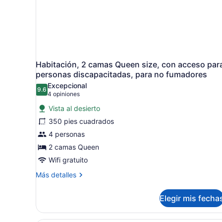
Habitación, 2 camas Queen size, con acceso par
personas discapacitadas, para no fumadores
Excepcional
9.6
9.6 de 10
(4
4 opiniones
opiniones)
Vista al desierto
350 pies cuadrados
4 personas
2 camas Queen
Wifi gratuito
Más
Más detalles
detalles
sobre
Elegir mis fecha
Habitación,
2
camas