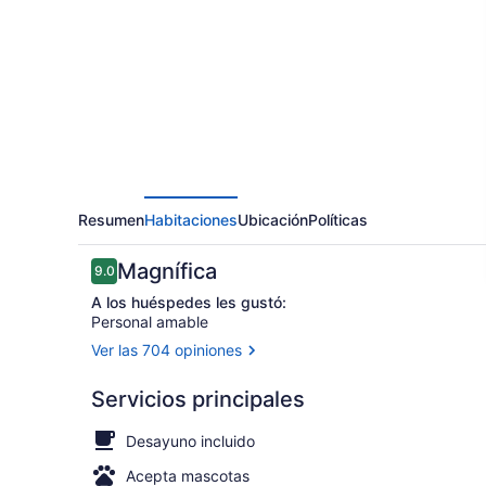
Inn
&
Suites
El
Paso
West
Resumen
Habitaciones
Ubicación
Políticas
Opiniones
Magnífica
9.0
9.0 de 10,
A los huéspedes les gustó:
Personal amable
Ver las 704 opiniones
Lobby
Servicios principales
Desayuno incluido
Acepta mascotas