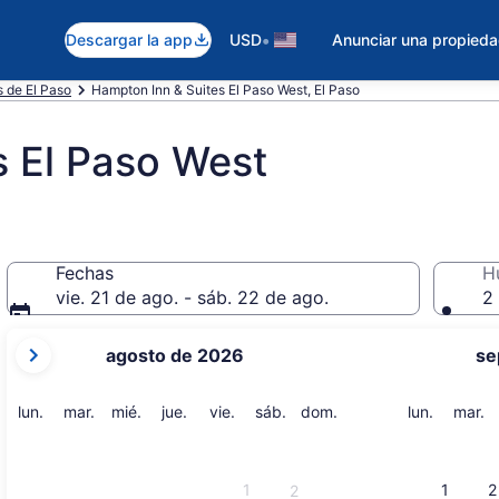
•
Descargar la app
USD
Anunciar una propied
s de El Paso
Hampton Inn & Suites El Paso West, El Paso
s El Paso West
Fechas
H
vie. 21 de ago. - sáb. 22 de ago.
2 
tus
agosto de 2026
se
meses
actuales
son
lunes
martes
miércoles
jueves
viernes
sábado
domingo
lunes
m
lun.
mar.
mié.
jue.
vie.
sáb.
dom.
lun.
mar.
August
2026
y
1
1
2
2
September