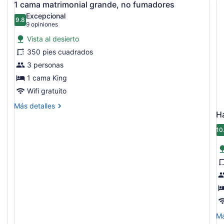
5
1 cama matrimonial grande, no fumadores
todas
Excepcional
las
9.8
9.8 de 10
(9
9 opiniones
fotos
opiniones)
Vista al desierto
de
350 pies cuadrados
1
3 personas
cama
matrimonial
1 cama King
grande,
Wifi gratuito
no
Más
Más detalles
fumadores
Ha
detalles
sobre
10
1
cama
matrimonial
grande,
no
fumadores
M
Má