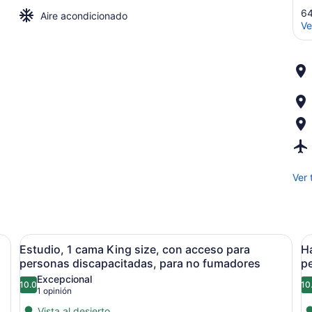
64
Aire acondicionado
Ve
Ver 
Abrir
Habitación de hotel con cama, escrit
A
3
Estudio, 1 cama King size, con acceso para
Ha
todas
t
personas discapacitadas, para no fumadores
p
las
l
Excepcional
10.0
10
fotos
f
10.0 de 10
(1
1 opinión
de
d
opinión)
Vista al desierto