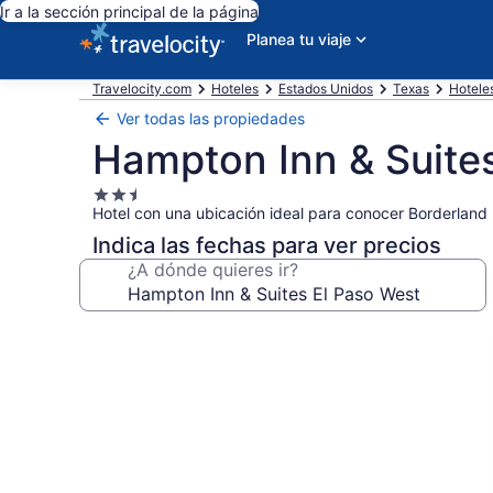
Ir a la sección principal de la página
Planea tu viaje
Travelocity.com
Hoteles
Estados Unidos
Texas
Hotele
Ver todas las propiedades
Hampton Inn & Suite
Propiedad
Hotel con una ubicación ideal para conocer Borderland
de
2.5
Indica las fechas para ver precios
estrellas
¿A dónde quieres ir?
Galería
de
fotos
de
Hampton