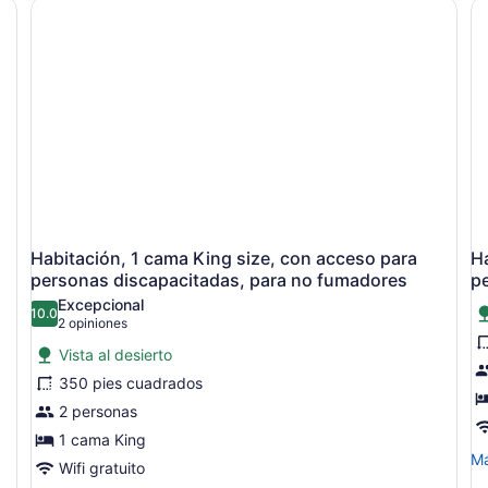
 cama grande, un escritorio, una silla, una ventana y una lámpara de 
Habitación, 1 cama King size, con acceso para
Ha
personas discapacitadas, para no fumadores
p
Excepcional
10.0
10.0 de 10
(2
2 opiniones
opiniones)
Vista al desierto
350 pies cuadrados
2 personas
1 cama King
M
Má
Wifi gratuito
de