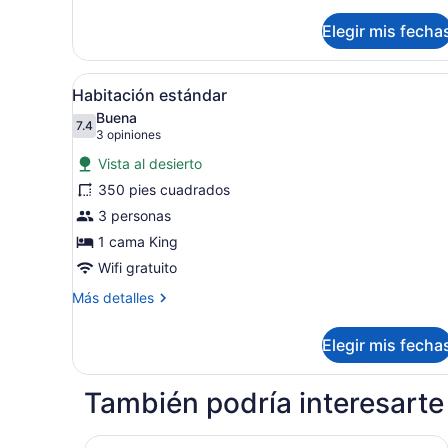
Elegir mis fecha
Abrir
Habitación de hotel con escri
4
Habitación estándar
todas
Buena
las
7.4
7.4 de 10
(3
3 opiniones
fotos
opiniones)
Vista al desierto
de
350 pies cuadrados
Habitación
3 personas
estándar
1 cama King
Wifi gratuito
Más
Más detalles
detalles
sobre
Elegir mis fecha
Habitación
estándar
También podría interesarte
Holiday Inn Express & Suites El Paso West by I