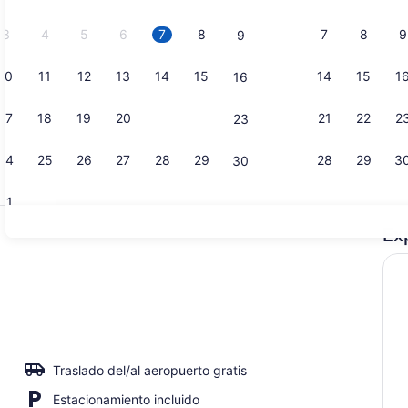
2026.
3
4
5
6
7
8
7
8
9
9
10
11
12
13
14
15
14
15
1
16
Exterior
17
18
19
20
21
22
21
22
2
23
24
25
26
27
28
29
28
29
3
30
31
Ex
Lobby
Traslado del/al aeropuerto gratis
Estacionamiento incluido