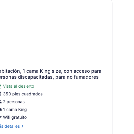
pared.
bitación, 1 cama King size, con acceso para
ersonas discapacitadas, para no fumadores
Vista al desierto
350 pies cuadrados
2 personas
1 cama King
Wifi gratuito
ás
s detalles
talles