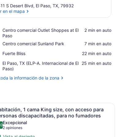
11 S Desert Blvd, El Paso, TX, 79932
r en el mapa
Ver en el mapa
Place,
Centro comercial Outlet Shoppes at El
‪2 min en auto‬
Centro
Paso
comercial
Place,
Centro comercial Sunland Park
‪7 min en auto‬
Outlet
Centro
Shoppes
Place,
Fuerte Bliss
‪22 min en auto‬
comercial
at
Fuerte
Sunland
El
Airport,
El Paso, TX (ELP-A. Internacional de El
‪25 min en auto‬
Bliss
Park
Paso
El
Paso)
Paso,
toda la información de la zona
TX
(ELP-
A.
Internacional
de
orio, televisión y zona de estar.
brir
Habitación de hotel con cama, mesita de no
El
3
bitación, 1 cama King size, con acceso para
odas
Paso)
ersonas discapacitadas, para no fumadores
as
Excepcional
.0
otos
10.0 de 10
(2
2 opiniones
e
opiniones)
Vista al desierto