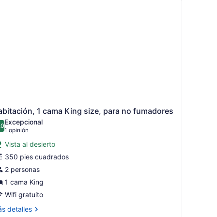
bitación, 1 cama King size, para no fumadores
Excepcional
.0
10.0 de 10
(1
1 opinión
opinión)
Vista al desierto
350 pies cuadrados
2 personas
1 cama King
Wifi gratuito
ás
s detalles