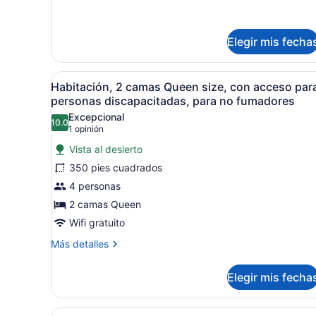
no
fumadores
Elegir mis fecha
Abrir
Habitación de hotel con dos 
3
Habitación, 2 camas Queen size, con acceso par
todas
personas discapacitadas, para no fumadores
las
Excepcional
10.0
fotos
10.0 de 10
(1
1 opinión
de
opinión)
Vista al desierto
Habitación,
350 pies cuadrados
2
4 personas
camas
2 camas Queen
Queen
size,
Wifi gratuito
con
Más
Más detalles
acceso
detalles
sobre
para
Elegir mis fecha
Habitación,
personas
2
discapacitadas,
camas