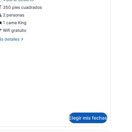
abitación,
350 pies cuadrados
2 personas
ama
1 cama King
ing
ize,
Wifi gratuito
on
ás
s detalles
cceso
talles
bre
ara
bitación,
ersonas
iscapacitadas,
ama
ng
ara
ze,
o
n
umadores
ceso
ra
rsonas
scapacitadas,
ra
Elegir mis fechas
madores