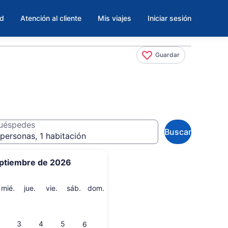
ad
Atención al cliente
Mis viajes
Iniciar sesión
Guardar
uéspedes
Buscar
personas, 1 habitación
ptiembre de 2026
artes
miércoles
jueves
viernes
sábado
domingo
mié.
jue.
vie.
sáb.
dom.
3
4
5
6