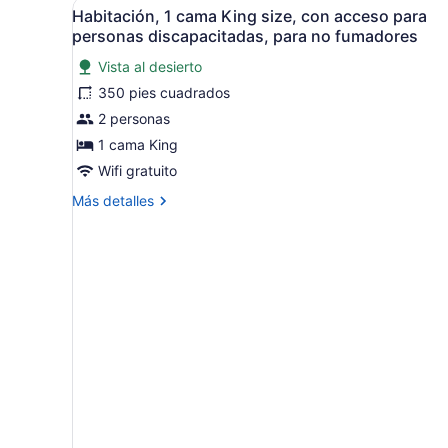
Abrir
Habitación de hotel con una
3
Queen
Habitación, 1 cama King size, con acceso para
todas
size,
personas discapacitadas, para no fumadores
con
las
acceso
Vista al desierto
fotos
para
350 pies cuadrados
de
personas
Habitación,
2 personas
discapacitadas,
para
1
1 cama King
no
cama
Wifi gratuito
fumadores
King
Más
Más detalles
size,
detalles
con
sobre
Habitación,
acceso
1
para
cama
personas
King
discapacitadas,
size,
con
para
acceso
no
para
fumadores
personas
discapacitadas,
para