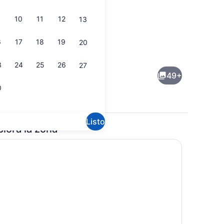
10
11
12
13
6
17
18
19
20
Recepción
3
24
25
26
27
49+
0
Listo
plora la zona
Alberca